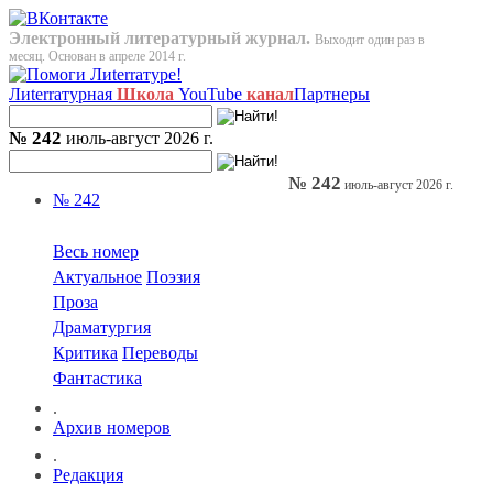
Электронный литературный журнал.
Выходит один раз в
месяц. Основан в апреле 2014 г.
Лиterraтурная
Школа
YouTube
канал
Партнеры
№ 242
июль-август 2026 г.
№ 242
июль-август 2026 г.
№ 242
Весь номер
Актуальное
Поэзия
Проза
Драматургия
Критика
Переводы
Фантастика
.
Архив номеров
.
Редакция