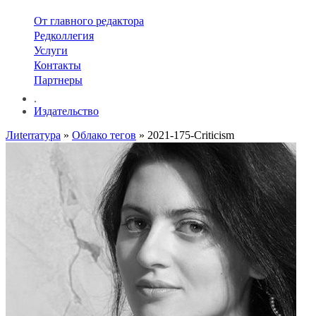
От главного редактора
Редколлегия
Услуги
Контакты
Партнеры
.
Издательство
Лиterraтура
»
Облако тегов
» 2021-175-Criticism