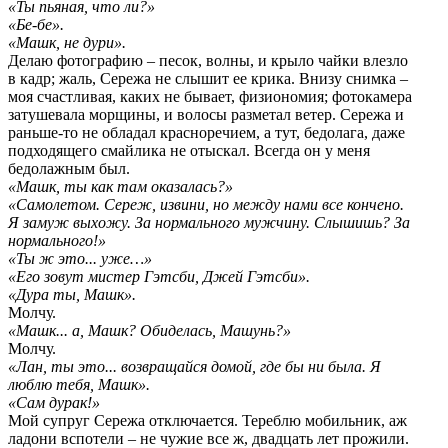
«Ты пьяная, что ли?»
«Бе-бе».
«Машк, не дури».
Делаю фотографию – песок, волны, и крыло чайки влезло
в кадр; жаль, Сережа не слышит ее крика. Внизу снимка –
моя счастливая, каких не бывает, физиономия; фотокамера
затушевала морщины, и волосы разметал ветер. Сережа и
раньше-то не обладал красноречием, а тут, бедолага, даже
подходящего смайлика не отыскал. Всегда он у меня
бедолажным был.
«Машк, ты как там оказалась?»
«Самолетом. Сереж, извини, но между нами все кончено.
Я замуж выхожу. За нормального мужчину. Слышишь? За
нормального!»
«Ты ж это... уже…»
«Его зовут мистер Гэтсби, Джей Гэтсби».
«Дура ты, Машк».
Молчу.
«Машк... а, Машк? Обиделась, Машунь?»
Молчу.
«Лан, ты это... возвращайся домой, где бы ни была. Я
люблю тебя, Машк».
«Сам дурак!»
Мой супруг Сережа отключается. Тереблю мобильник, аж
ладони вспотели – не чужие все ж, двадцать лет прожили.