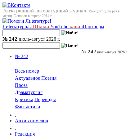
Электронный литературный журнал.
Выходит один раз в
месяц. Основан в апреле 2014 г.
Лиterraтурная
Школа
YouTube
канал
Партнеры
№ 242
июль-август 2026 г.
№ 242
июль-август 2026 г.
№ 242
Весь номер
Актуальное
Поэзия
Проза
Драматургия
Критика
Переводы
Фантастика
.
Архив номеров
.
Редакция