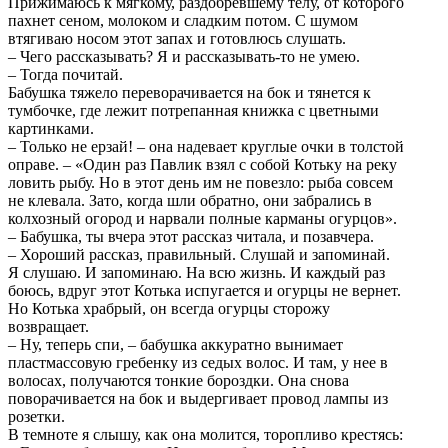
Прижимаюсь к мягкому, раздобревшему телу, от которого
пахнет сеном, молоком и сладким потом. С шумом
втягиваю носом этот запах и готовлюсь слушать.
– Чего рассказывать? Я и рассказывать-то не умею.
– Тогда почитай.
Бабушка тяжело переворачивается на бок и тянется к
тумбочке, где лежит потрепанная книжка с цветными
картинками.
– Только не ерзай! – она надевает круглые очки в толстой
оправе. – «Один раз Павлик взял с собой Котьку на реку
ловить рыбу. Но в этот день им не повезло: рыба совсем
не клевала. Зато, когда шли обратно, они забрались в
колхозный огород и нарвали полные карманы огурцов».
– Бабушка, ты вчера этот рассказ читала, и позавчера.
– Хороший рассказ, правильный. Слушай и запоминай.
Я слушаю. И запоминаю. На всю жизнь. И каждый раз
боюсь, вдруг этот Котька испугается и огурцы не вернет.
Но Котька храбрый, он всегда огурцы сторожу
возвращает.
– Ну, теперь спи, – бабушка аккуратно вынимает
пластмассовую гребенку из седых волос. И там, у нее в
волосах, получаются тонкие бороздки. Она снова
поворачивается на бок и выдергивает провод лампы из
розетки.
В темноте я слышу, как она молится, торопливо крестясь: