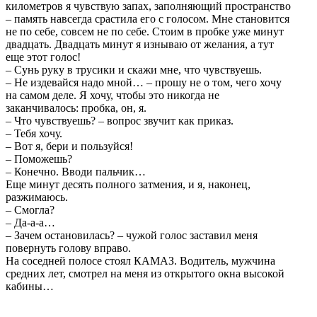
километров я чувствую запах, заполняющий пространство
– память навсегда срастила его с голосом. Мне становится
не по себе, совсем не по себе. Стоим в пробке уже минут
двадцать. Двадцать минут я изнываю от желания, а тут
еще этот голос!
– Сунь руку в трусики и скажи мне, что чувствуешь.
– Не издевайся надо мной… – прошу не о том, чего хочу
на самом деле. Я хочу, чтобы это никогда не
заканчивалось: пробка, он, я.
– Что чувствуешь? – вопрос звучит как приказ.
– Тебя хочу.
– Вот я, бери и пользуйся!
– Поможешь?
– Конечно. Вводи пальчик…
Еще минут десять полного затмения, и я, наконец,
разжимаюсь.
– Смогла?
– Да-а-а…
– Зачем остановилась? – чужой голос заставил меня
повернуть голову вправо.
На соседней полосе стоял КАМАЗ. Водитель, мужчина
средних лет, смотрел на меня из открытого окна высокой
кабины…