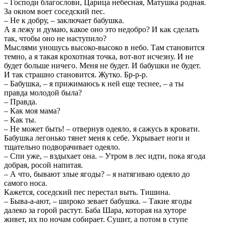
– Господи благослови, Царица небесная, Матушка родная.
За окном воет соседский пес.
– Не к добру, – заключает бабушка.
А я лежу и думаю, какое оно это недобро? И как сделать
так, чтобы оно не наступило?
Мыслями уношусь высоко-высоко в небо. Там становится
темно, а я такая крохотная точка, вот-вот исчезну. И не
будет больше ничего. Меня не будет. И бабушки не будет.
И так страшно становится. Жутко. Бр-р-р.
– Бабушка, – я прижимаюсь к ней еще теснее, – а ты
правда молодой была?
– Правда.
– Как моя мама?
– Как ты.
– Не может быть! – отвернув одеяло, я сажусь в кровати.
Бабушка легонько тянет меня к себе. Укрывает ноги и
тщательно подворачивает одеяло.
– Спи уже, – вздыхает она. – Утром в лес идти, пока ягода
добрая, росой напитая.
– А что, бывают злые ягоды? – я натягиваю одеяло до
самого носа.
Кажется, соседский пес перестал выть. Тишина.
– Быва-а-ают, – широко зевает бабушка. – Такие ягоды
далеко за горой растут. Баба Шара, которая на хуторе
живет, их по ночам собирает. Сушит, а потом в ступе