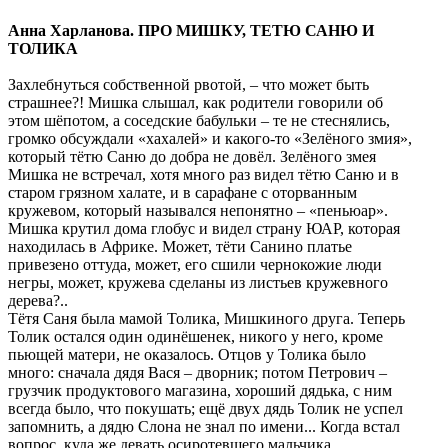
Анна Харланова. ПРО МИШКУ, ТЕТЮ САНЮ И
ТОЛИКА
Захлебнуться собственной рвотой, – что может быть
страшнее?! Мишка слышал, как родители говорили об
этом шёпотом, а соседские бабульки – те не стеснялись,
громко обсуждали «хахалей» и какого-то «Зелёного змия»,
который тётю Саню до добра не довёл. Зелёного змея
Мишка не встречал, хотя много раз видел тётю Саню и в
старом грязном халате, и в сарафане с оторванным
кружевом, который назывался непонятно – «пеньюар».
Мишка крутил дома глобус и видел страну ЮАР, которая
находилась в Африке. Может, тёти Санино платье
привезено оттуда, может, его сшили чернокожие люди
негры, может, кружева сделаны из листьев кружевного
дерева?..
Тётя Саня была мамой Толика, Мишкиного друга. Теперь
Толик остался один одинёшенек, никого у него, кроме
пьющей матери, не оказалось. Отцов у Толика было
много: сначала дядя Вася – дворник; потом Петрович –
грузчик продуктового магазина, хороший дядька, с ним
всегда было, что покушать; ещё двух дядь Толик не успел
запомнить, а дядю Слона не знал по имени... Когда встал
вопрос, куда же девать осиротевшего мальчика,