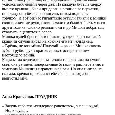
успокоиться недели через две. На каждую бутыль сверху,
вместо крышки, были приделаны резиновые перчатки,
поначалу они безвольно висели, потом поднялись
торчком. И вот сейчас гигантские бутыли тянули к Мишке
свои вражеские руки, словно мало им было забрать у него
друга Толика, словно решили они и до Мишки добраться,
схватить, вцепиться в горло...
Мишка пулей бросился в прихожку, где как раз на такой
крайний случай висел на крючке его меч-кладенец.
– Врёшь, не возьмёшь! Получай! – рычал Мишка сквозь
зубы и рубил руки врагов своих с остервенением
настоящего воина.
Когда мама вернулась из магазина и включила на кухне
свет, она увидела поверженные бутыли и разлитое вино и
заметила Мишкины израненные ноги. Но она ничего не
сказала, крепко прижала к себе сына, – и тогда он
выпустил меч.
Анна
Кравченко. ПРАЗДНИК
– Засунь себе это «гендерное равенство», знаешь куда!
– Но, кисуль…