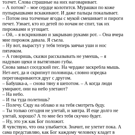
толчет. Слова страшные на них наговаривает.
– А потом? – мое сердце колотится. Мурашки по коже
пупырышками вскакивают. И даже пальцы покалывает.
– Потом она толченые ягоды с мукой смешивает и пироги
печет. Узнает, кто из детей по ночам не спит, так их
пирожками и угощает.
– Ой, – я вскрикиваю и закрываю руками рот. – Она вчера
мне пирожок давала. Я съела.
– Ну вот, вырастут у тебя теперь заячьи уши и нос
пятачком.
– А говоришь, сказки рассказывать не умеешь, – я
надуваю щеки и вытягиваю губы.
Снова завыл соседский пес. На чердаке заскребла мышь.
Нет-нет, да и скрипнут половицы, словно изредка
переговариваются друг с другом.
– Бабушка-а, – снова тяну я шепотом. – А когда люди
умирают, они на небо улетают?
– На небо.
– И ты туда полетишь?
– Полечу. Сяду на облако и на тебя смотреть буду.
– Ты только сегодня не улетай, и завтра. И еще долго не
улетай, хорошо? А то мне без тебя скучно будет.
– Ну, это уж как Бог положит.
Я чувствую, что она улыбается. Значит, не улетит пока. А
сама представляю, как Бог каждому человеку кладет в