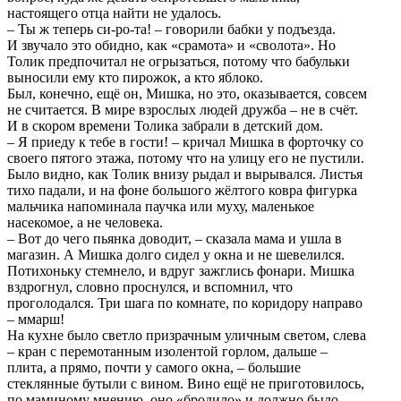
настоящего отца найти не удалось.
– Ты ж теперь си-ро-та! – говорили бабки у подъезда.
И звучало это обидно, как «срамота» и «сволота». Но
Толик предпочитал не огрызаться, потому что бабульки
выносили ему кто пирожок, а кто яблоко.
Был, конечно, ещё он, Мишка, но это, оказывается, совсем
не считается. В мире взрослых людей дружба – не в счёт.
И в скором времени Толика забрали в детский дом.
– Я приеду к тебе в гости! – кричал Мишка в форточку со
своего пятого этажа, потому что на улицу его не пустили.
Было видно, как Толик внизу рыдал и вырывался. Листья
тихо падали, и на фоне большого жёлтого ковра фигурка
мальчика напоминала паучка или муху, маленькое
насекомое, а не человека.
– Вот до чего пьянка доводит, – сказала мама и ушла в
магазин. А Мишка долго сидел у окна и не шевелился.
Потихоньку стемнело, и вдруг зажглись фонари. Мишка
вздрогнул, словно проснулся, и вспомнил, что
проголодался. Три шага по комнате, по коридору направо
– ммарш!
На кухне было светло призрачным уличным светом, слева
– кран с перемотанным изолентой горлом, дальше –
плита, а прямо, почти у самого окна, – большие
стеклянные бутыли с вином. Вино ещё не приготовилось,
по маминому мнению, оно «бродило» и должно было