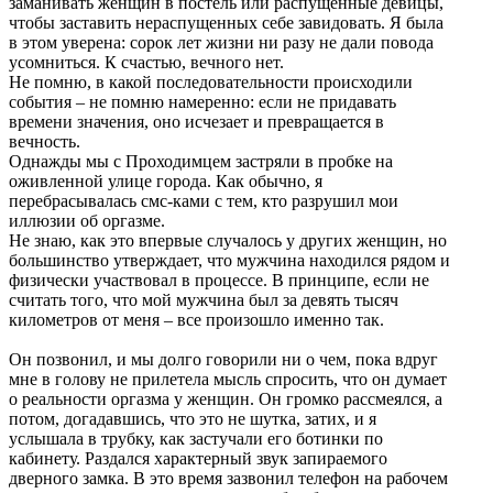
заманивать женщин в постель или распущенные девицы,
чтобы заставить нераспущенных себе завидовать. Я была
в этом уверена: сорок лет жизни ни разу не дали повода
усомниться. К счастью, вечного нет.
Не помню, в какой последовательности происходили
события – не помню намеренно: если не придавать
времени значения, оно исчезает и превращается в
вечность.
Однажды мы с Проходимцем застряли в пробке на
оживленной улице города. Как обычно, я
перебрасывалась смс-ками с тем, кто разрушил мои
иллюзии об оргазме.
Не знаю, как это впервые случалось у других женщин, но
большинство утверждает, что мужчина находился рядом и
физически участвовал в процессе. В принципе, если не
считать того, что мой мужчина был за девять тысяч
километров от меня – все произошло именно так.
Он позвонил, и мы долго говорили ни о чем, пока вдруг
мне в голову не прилетела мысль спросить, что он думает
о реальности оргазма у женщин. Он громко рассмеялся, а
потом, догадавшись, что это не шутка, затих, и я
услышала в трубку, как застучали его ботинки по
кабинету. Раздался характерный звук запираемого
дверного замка. В это время зазвонил телефон на рабочем