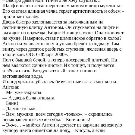
– Быстро давай иди! Ничего не хочу слушать…
Шарф и шапка летят шерстяным комом в лицо мужчины.
Его светлая длинная чёлка теряет артистичность и объём –
прилипает ко лбу.
Дверь быстро захлопывается за вытолканным на
лестничную клетку Антоном. Он спускается на лифте и
выходит из подъезда. Видит Наташу в окне. Она хлопочет
на кухне. Наверное, ставит шампанское обратно в холод?
Антон натягивает шапку и уныло бредёт к подвалу. Там
внизу, через десяток разбитых ступенек, железная дверь с
табличкой: ООО «Флора 2000».
Пол с бывшей белой, а теперь посеревшей плиткой. На
нём валяются сочные листья. Их топчут, и получается
зелёная слизь. Воздух затхлый: запах гнили и
застоявшейся воды.
Из-под ярко-голубых век безучастные глаза смотрят на
Антона:
– Мы уже закрыты.
–– А дверь была открыта.
– Блин!
– Да мне только…
– Вам, мужики, всем сегодня «только», – скривились
ненакрашенные сухие губы. – Кончились!
– Э-э-э… – мнётся Антон и достаёт из кармана денежную
купюру цвета ошмётков на полу, – Кисуль, а если