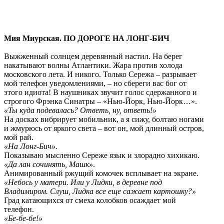
Мия Миурская. ПО ДОРОГЕ НА ЛОНГ-БИЧ
Выжженный солнцем деревянный настил. На берег
накатывают волны Атлантики. Жара против холода
московского лета. И никого. Только Сережа – разрывает
мой телефон уведомлениями, – но сбереги вас бог от
этого идиота! В наушниках звучит голос сдержанного и
строгого Фрэнка Синатры – «Нью-Йорк, Нью-Йорк…».
«Ты куда подевалась? Ответь, ну, ответь!»
На досках вибрирует мобильник, а я сижу, болтаю ногами
и жмурюсь от яркого света – вот он, мой длинный остров,
мой рай.
«На Лонг-Бич».
Показываю мысленно Сереже язык и злорадно хихикаю.
«Да лан сочинять, Машк»
.
Анимированный ржущий комочек всплывает на экране.
«Небось у матери. Или у Лидки, в деревне под
Владимиром. Слуш, Лидка все еще сажает картошку?»
Град катающихся от смеха колобков осаждает мой
телефон.
«Бе-бе-бе!»