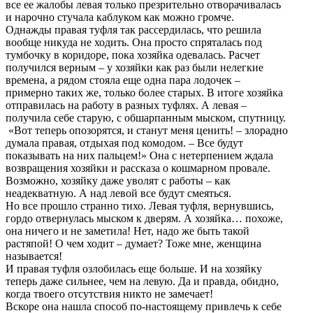
все ее жалобы левая только презрительно отворачивалась
и нарочно стучала каблуком как можно громче.
Однажды правая туфля так рассердилась, что решила
вообще никуда не ходить. Она просто спряталась под
тумбочку в коридоре, пока хозяйка одевалась. Расчет
получился верным – у хозяйки как раз были нелегкие
времена, а рядом стояла еще одна пара лодочек –
примерно таких же, только более старых. В итоге хозяйка
отправилась на работу в разных туфлях. А левая –
получила себе старую, с обшарпанным мыском, спутницу.
«Вот теперь опозорятся, и станут меня ценить! – злорадно
думала правая, отдыхая под комодом. – Все будут
показывать на них пальцем!» Она с нетерпением ждала
возвращения хозяйки и рассказа о кошмарном провале.
Возможно, хозяйку даже уволят с работы – как
неадекватную. А над левой все будут смеяться.
Но все прошло странно тихо. Левая туфля, вернувшись,
гордо отвернулась мыском к дверям. А хозяйка… похоже,
она ничего и не заметила! Нет, надо же быть такой
растяпой! О чем ходит – думает? Тоже мне, женщина
называется!
И правая туфля озлобилась еще больше. И на хозяйку
теперь даже сильнее, чем на левую. Да и правда, обидно,
когда твоего отсутствия никто не замечает!
Вскоре она нашла способ по-настоящему привлечь к себе