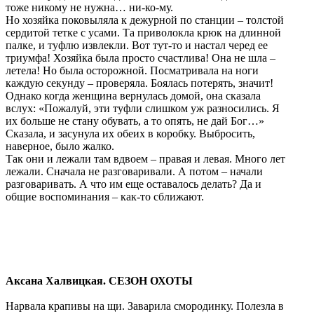
тоже никому не нужна… ни-ко-му.
Но хозяйка поковыляла к дежурной по станции – толстой
сердитой тетке с усами. Та приволокла крюк на длинной
палке, и туфлю извлекли. Вот тут-то и настал черед ее
триумфа! Хозяйка была просто счастлива! Она не шла –
летела! Но была осторожной. Посматривала на ноги
каждую секунду – проверяла. Боялась потерять, значит!
Однако когда женщина вернулась домой, она сказала
вслух: «Пожалуй, эти туфли слишком уж разносились. Я
их больше не стану обувать, а то опять, не дай Бог…»
Сказала, и засунула их обеих в коробку. Выбросить,
наверное, было жалко.
Так они и лежали там вдвоем – правая и левая. Много лет
лежали. Сначала не разговаривали. А потом – начали
разговаривать. А что им еще оставалось делать? Да и
общие воспоминания – как-то сближают.
Аксана Халвицкая. СЕЗОН ОХОТЫ
Нарвала крапивы на щи. Заварила смородинку. Полезла в