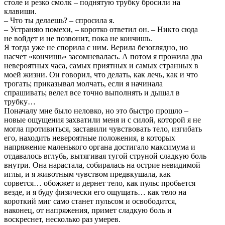
столе и резко смолк – поднятую трубку бросили на
клавиши.
– Что ты делаешь? – спросила я.
– Устраняю помехи, – коротко ответил он. – Никто сюда
не войдет и не позвонит, пока не кончишь.
Я тогда уже не спорила с ним. Верила безоглядно, но
насчет «кончишь» засомневалась. А потом я прожила два
невероятных часа, самых приятных и самых странных в
моей жизни. Он говорил, что делать, как лечь, как и что
трогать; приказывал молчать, если я начинала
спрашивать; велел все точно выполнять и дышал в
трубку…
Поначалу мне было неловко, но это быстро прошло –
новые ощущения захватили меня и с силой, которой я не
могла противиться, заставили чувствовать тело, изгибать
его, находить невероятные положения, в которых
напряжение маленького органа достигало максимума и
отдавалось вглубь, вытягивая тугой струной сладкую боль
внутри. Она нарастала, собиралась на острие невидимой
иглы, и я животным чувством предвкушала, как
сорвется… обожжет и дернет тело, как пульс пробьется
везде, и я буду физически его ощущать… как тело на
короткий миг само станет пульсом и освободится,
наконец, от напряжения, примет сладкую боль и
воскреснет, несколько раз умерев.