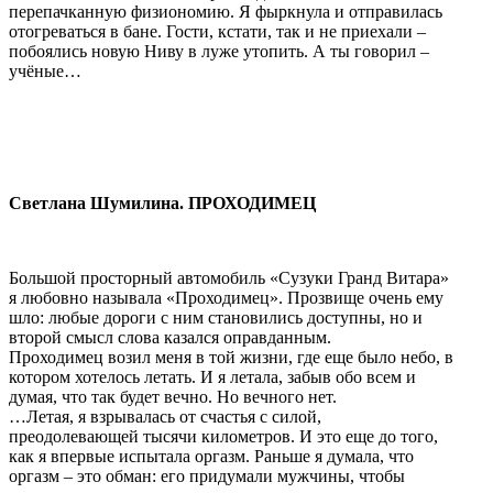
перепачканную физиономию. Я фыркнула и отправилась
отогреваться в бане. Гости, кстати, так и не приехали –
побоялись новую Ниву в луже утопить. А ты говорил –
учёные…
Светлана Шумилина.
ПРОХОДИМЕЦ
Большой просторный автомобиль «Сузуки Гранд Витара»
я любовно называла «Проходимец». Прозвище очень ему
шло: любые дороги с ним становились доступны, но и
второй смысл слова казался оправданным.
Проходимец возил меня в той жизни, где еще было небо, в
котором хотелось летать. И я летала, забыв обо всем и
думая, что так будет вечно. Но вечного нет.
…Летая, я взрывалась от счастья с силой,
преодолевающей тысячи километров. И это еще до того,
как я впервые испытала оргазм. Раньше я думала, что
оргазм – это обман: его придумали мужчины, чтобы