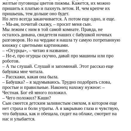
желтые пуговицы цветов пижмы. Кажется, их можно
пришить к платью и пахнуть летом. И, чем крепче их
пришьешь, тем дольше оно будет.
Но лето всегда заканчивается. А потом еще одно, и еще.
– Ма-ам, почитай сказку, – просит меня сын.
Мы лежим с ним в той самой комнате. Правда, не
осталось дивана, свидетеля наших с бабушкой ночных
разговоров. Но на чердаке я нашла ту самую потрепанную
книжку с цветными картинками.
– «Огурцы», – читаю я название.
– Не-е, про огурцы скучно, давай про машины или про
роботов.
– А ты слушай. Слушай и запоминай. Этот рассказ еще
бабушка мне читала.
– Расскажи, какая она была.
– Бабушка? – я задумываюсь. Трудно подобрать слова,
простые и правильные. Наконец нахожу нужное: –
Честная. Бог ей много положил.
– Чего положил? Каши?
Сын смеется детским заливистым смехом, в котором еще
нет страха и боли утраты. А я закрываю глаза и чувствую,
что бабушка, как и обещала, сидит на облаке, смотрит на
нас и улыбается.