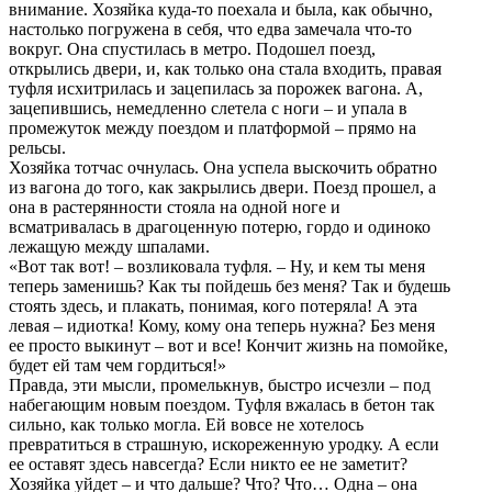
внимание. Хозяйка куда-то поехала и была, как обычно,
настолько погружена в себя, что едва замечала что-то
вокруг. Она спустилась в метро. Подошел поезд,
открылись двери, и, как только она стала входить, правая
туфля исхитрилась и зацепилась за порожек вагона. А,
зацепившись, немедленно слетела с ноги – и упала в
промежуток между поездом и платформой – прямо на
рельсы.
Хозяйка тотчас очнулась. Она успела выскочить обратно
из вагона до того, как закрылись двери. Поезд прошел, а
она в растерянности стояла на одной ноге и
всматривалась в драгоценную потерю, гордо и одиноко
лежащую между шпалами.
«Вот так вот! – возликовала туфля. – Ну, и кем ты меня
теперь заменишь? Как ты пойдешь без меня? Так и будешь
стоять здесь, и плакать, понимая, кого потеряла! А эта
левая – идиотка! Кому, кому она теперь нужна? Без меня
ее просто выкинут – вот и все! Кончит жизнь на помойке,
будет ей там чем гордиться!»
Правда, эти мысли, промелькнув, быстро исчезли – под
набегающим новым поездом. Туфля вжалась в бетон так
сильно, как только могла. Ей вовсе не хотелось
превратиться в страшную, искореженную уродку. А если
ее оставят здесь навсегда? Если никто ее не заметит?
Хозяйка уйдет – и что дальше? Что? Что… Одна – она