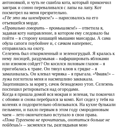
антоновкой, и чуть не сшибла кота, который прикончил
завтрак и сонно переваливался с лапы на лапу. Кот
посмотрел на меня презрительно.
«Где это мы шлендраем?»
– нарисовалось на его
отъевшейся морде.
«Правильно говорить – промышляем!»
– ответила я,
задавая коту направление, в котором ему следовало бы
пойти – в сторону кишащей мышами мансарды. А сама
обула сапоги поубойнее и, с сачком наперевес,
отправилась на охоту.
Селезень был откормленный и зеленогрудый. Я кралась к
нему лисицей, раздумывая – нафаршировать яблоками
или изюмом сойдет? Он косился лиловым глазом – я
пригибалась к траве. Он тянул клюв к грядке – я
замахивалась. Он клевал червяка – я прыгала. «Чмавк!» –
лужа поглотила меня и насмешливо заквакала.
Зацепившись за корягу, сачок безнадежно утоп. Селезень
поспешил ретироваться над огородами.
Когда я пришла домой вся мокрая и зеленая, ты покончил
с обоями и снова перебрался за комп. Кот сидел у тебя на
коленях и подозрительно облизывался. На кухне булькали
пельмени, и пахло первым в этом году смородиновым
чаем – лето окончательно вступало в свои права.
«Пока Тургенева не прочитаешь, охотиться больше не
пойдешь!»
– засмеялся ты, разглядывая мою