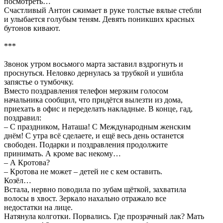
посмотреть…
Счастливый Антон сжимает в руке толстые вялые стебли
и улыбается голубым теням. Девять поникших красных
бутонов кивают.
***
Звонок утром восьмого марта заставил вздрогнуть и
проснуться. Неловко дернулась за трубкой и ушибла
запястье о тумбочку.
Вместо поздравления телефон мерзким голосом
начальника сообщил, что придётся вылезти из дома,
приехать в офис и переделать накладные. В конце, гад,
поздравил:
– С праздником, Наташа! С Международным женским
днём! С утра всё сделаете, и ещё весь день останется
свободен. Подарки и поздравления продолжите
принимать. А кроме вас некому…
– А Кротова?
– Кротова не может – детей не с кем оставить.
Козёл…
Встала, нервно поводила по зубам щёткой, захватила
волосы в хвост. Зеркало нахально отражало все
недостатки на лице.
Натянула колготки. Порвались. Где прозрачный лак? Мать