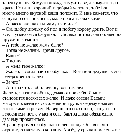
тарелку кашу. Кому-то ложку, кому-то две, а кому-то и до
краев. Если ты хороший и добрый человек, тебе Бог
много-много вкусной каши положит. И мне кажется, что
ее нужно есть не спеша, маленькими ложечками.
– А расскажи, как ты маму нянчила?
– Ой, зыбну люльку об пол и побегу корову доить. Вот и
все, – усмехается бабушка. – Люлька потом долго-онько на
пружине качается.
– А тебе не жалко маму было?
– Тогда не жалели. Время другое.
– Какое?
– Трудное.
– А меня тебе жалко?
– Жалко, – соглашается бабушка. – Вот твой дедушка меня
всегда крепко жалел.
– За что?
– А ни за что, любил очень, вот и жалел.
Жалеть, значит любить, думаю я про себя. И мне
становится всех-всех жалко. И даже соседа Ваську,
который в меня из самодельной трубки черемуховыми
косточками стреляет. Наверно это из-за того, что у него
велосипеда нет, а у меня есть. Завтра днем обязательно
дам ему прокатиться.
А рано утром я с бабушкой в лес пойду. Она возьмет
огромную плетеную корзину. А я буду срывать маленькие