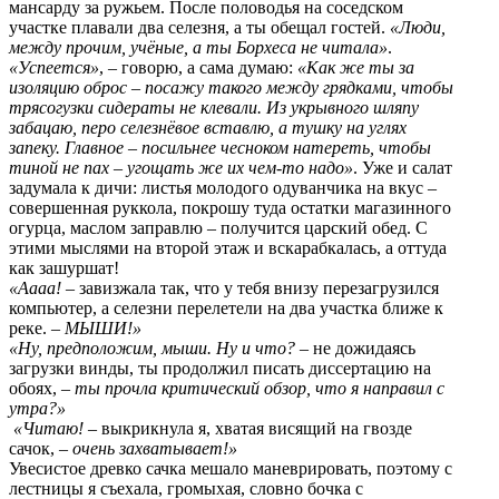
мансарду за ружьем. После половодья на соседском
участке плавали два селезня, а ты обещал гостей.
«Люди,
между прочим, учёные, а ты Борхеса не читала»
.
«Успеется»
, – говорю, а сама думаю:
«Как же ты за
изоляцию оброс – посажу такого между грядками, чтобы
трясогузки сидераты не клевали. Из укрывного шляпу
забацаю, перо селезнёвое вставлю, а тушку на углях
запеку. Главное – посильнее чесноком натереть, чтобы
тиной не пах – угощать же их чем-то надо»
. Уже и салат
задумала к дичи: листья молодого одуванчика на вкус –
совершенная руккола, покрошу туда остатки магазинного
огурца, маслом заправлю – получится царский обед. С
этими мыслями на второй этаж и вскарабкалась, а оттуда
как зашуршат!
«Аааа!
– завизжала так, что у тебя внизу перезагрузился
компьютер, а селезни перелетели на два участка ближе к
реке. –
МЫШИ!»
«Ну, предположим, мыши. Ну и что?
– не дожидаясь
загрузки винды, ты продолжил писать диссертацию на
обоях, –
ты прочла критический обзор, что я направил с
утра?»
«Читаю!
– выкрикнула я, хватая висящий на гвозде
сачок, –
очень захватывает!»
Увесистое древко сачка мешало маневрировать, поэтому с
лестницы я съехала, громыхая, словно бочка с