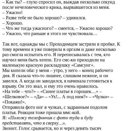
– Как ты? – глухо спросил он, выждав несколько секунд
после нечеловеческого крика, вырвавшегося из меня.
– Ужасно!
– Разве тебе не было хорошо? – удивился.
– Хорошо.
– Что же тогда ужасного? – смеется, – Ужасно хорошо?
– Ужасно, что раньше я этого не чувствовала…
Так вот, однажды мы с Проходимцем застряли в пробке. К
тому времени я уже поверила в оргазм и даже несколько
раз смогла испытать его. Я переписывалась с тем, кто
научил меня быть хеппи. Его смс-ки приходили на
маленькую красную раскладушку «Самсунг».
Мы кипели оба: у меня – утро, у него – конец рабочего
дня. Я сказала что-то лишнее, слишком нежное, и он
завелся. А когда он заводился, я начинала готовиться к
взрыву. Он это знал, и ему это очень нравилось.
«На тебе – что?» – «Синее платье в горошек…» –
«Шелковое?» – «Да» – «Ух!... А под ним?» – «Чулки» –
«Покажи!».
Отправила фото ног в чулках, с задранным подолом
платья. Реакция тоже пришла ммс-кой.
Я:
«Положу телефончик с фото туда и буду
представлять, что я сверху…».
Звонит. Голос срывается, но и через девять тысяч