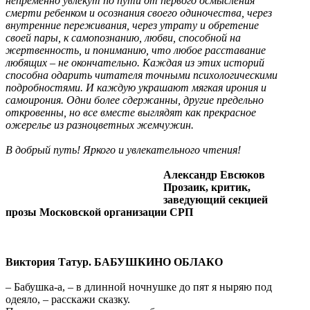
непременно увлекут по пути от первого осмысления
смерти ребенком и осознания своего одиночества, через
внутренние переживания, через утрату и обретение
своей пары, к самопознанию, любви, способной на
жертвенность, и пониманию, что любое расставание
любящих – не окончательно. Каждая из этих историй
способна одарить читателя точными психологическими
подробностями. И каждую украшают мягкая ирония и
самоирония. Одни более сдержанны, другие предельно
откровенны, но все вместе выглядят как прекрасное
ожерелье из разноцветных жемчужин.
В добрый путь! Яркого и увлекательного чтения!
Александр Евсюков
Прозаик, критик,
заведующий секцией
прозы Московской организации СРП
Виктория Татур. БАБУШКИНО ОБЛАКО
– Бабушка-а, – в длинной ночнушке до пят я ныряю под
одеяло, – расскажи сказку.