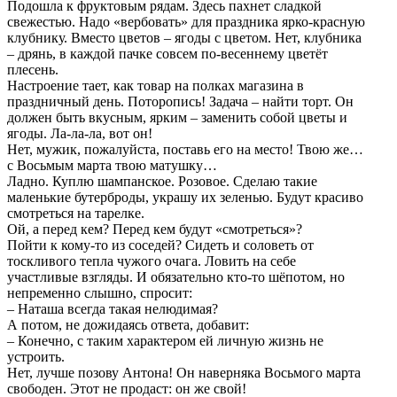
Подошла к фруктовым рядам. Здесь пахнет сладкой
свежестью. Надо «вербовать» для праздника ярко-красную
клубнику. Вместо цветов – ягоды с цветом. Нет, клубника
– дрянь, в каждой пачке совсем по-весеннему цветёт
плесень.
Настроение тает, как товар на полках магазина в
праздничный день. Поторопись! Задача – найти торт. Он
должен быть вкусным, ярким – заменить собой цветы и
ягоды. Ла-ла-ла, вот он!
Нет, мужик, пожалуйста, поставь его на место! Твою же…
с Восьмым марта твою матушку…
Ладно. Куплю шампанское. Розовое. Сделаю такие
маленькие бутерброды, украшу их зеленью. Будут красиво
смотреться на тарелке.
Ой, а перед кем? Перед кем будут «смотреться»?
Пойти к кому-то из соседей? Сидеть и соловеть от
тоскливого тепла чужого очага. Ловить на себе
участливые взгляды. И обязательно кто-то шёпотом, но
непременно слышно, спросит:
– Наташа всегда такая нелюдимая?
А потом, не дожидаясь ответа, добавит:
– Конечно, с таким характером ей личную жизнь не
устроить.
Нет, лучше позову Антона! Он наверняка Восьмого марта
свободен. Этот не продаст: он же свой!