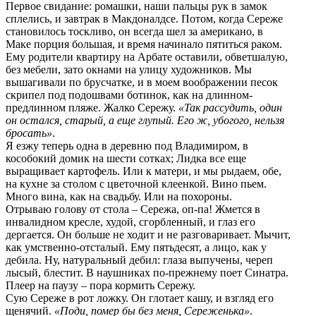
Первое свидание: ромашки, наши пальцы рук в замок
сплелись, и завтрак в Макдоналдсе. Потом, когда Сереже
становилось тоскливо, он всегда шел за американо, в
Маке порция большая, и время начинало пятиться раком.
Ему родители квартиру на Арбате оставили, обветшалую,
без мебели, зато окнами на улицу художников. Мы
вышагивали по брусчатке, и в моем воображении песок
скрипел под подошвами ботинок, как на длинном-
предлинном пляже. Жалко Сережу.
«Так рассудить, один
он остался, старый, а еще глупый. Его ж, убогого, нельзя
бросать»
.
Я езжу теперь одна в деревню под Владимиром, в
кособокий домик на шести сотках; Лидка все еще
выращивает картофель. Или к матери, и мы рыдаем, обе,
на кухне за столом с цветочной клеенкой. Вино пьем.
Много вина, как на свадьбу. Или на похороны.
Отрываю голову от стола – Сережа, оп-па! Жмется в
инвалидном кресле, худой, сгорбленный, и глаз его
дергается. Он больше не ходит и не разговаривает. Мычит,
как умственно-отсталый. Ему пятьдесят, а лицо, как у
дебила. Ну, натуральный дебил: глаза выпучены, череп
лысый, блестит. В наушниках по-прежнему поет Синатра.
Плеер на паузу – пора кормить Сережу.
Сую Сереже в рот ложку. Он глотает кашу, и взгляд его
щенячий.
«Поди, помер бы без меня, Сереженька»
.