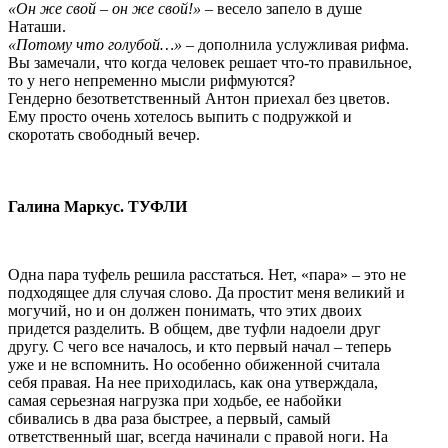
«Он же свой – он же свой!» –
весело запело в душе
Наташи.
«Потому что голубой…»
– дополнила услужливая рифма.
Вы замечали, что когда человек решает что-то правильное,
то у него непременно мысли рифмуются?
Гендерно безответственный Антон приехал без цветов.
Ему просто очень хотелось выпить с подружкой и
скоротать свободный вечер.
Галина Маркус. ТУФЛИ
Одна пара туфель решила расстаться. Нет, «пара» – это не
подходящее для случая слово. Да простит меня великий и
могучий, но и он должен понимать, что этих двоих
придется разделить. В общем, две туфли надоели друг
другу. С чего все началось, и кто первый начал – теперь
уже и не вспомнить. Но особенно обиженной считала
себя правая. На нее приходилась, как она утверждала,
самая серьезная нагрузка при ходьбе, ее набойки
сбивались в два раза быстрее, а первый, самый
ответственный шаг, всегда начинали с правой ноги. На