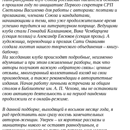
в прошлом году по инициативе Первого секретаря СРП
Светланы Василенко для работы с авторами: поэтами и
прозаиками, членами Союза и кандидатами,
начинающими и теми, кто уже продолжительное время
успешно трудится на литературном поприще. Ведущими
клуба стали Геннадий Калашников, Вика Чембарцева
(секция поэзии) и Александр Евсюков (секция прозы). А
художница, переводчица и прозаик Сати Овакимян
создала логотип нашего творческого объединения – книгу-
бабочку.
На заседаниях клуба происходят подробные, неизменно
вдумчивые и при этом оживленные разборы, так что
авторы получают важную «обратную связь»: ценные
отзывы, многогранный коллективный взгляд на свои
произведения, а также рекомендации в авторитетные
издания. Начав работу личными встречами за общим
столом в Библиотеке им. А. П. Чехова, мы не остановили
свою активную деятельность и на период пандемии
продолжили ее в онлайн-режиме.
В данной подборке, выходящей в восьмом месяце года, я
рад представить вам сразу восемь замечательных
авторов-женщин.
Уверен – их короткие рассказы и
миниатюры никого не оставят равнодушным, а