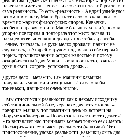
реалистом и даже скептиком. Но с некоторых пор всё это
перестало иметь значение – и его скептический реализм, и
сама реальность. То есть «реальность». Андрей улыбнулся,
вспомнив манеру Маши брать это слово в кавычки во
время их жарких философских споров. Кавычки,
особенно правая, стоили Маше больших усилий, но она
упорно повторяла и повторяла этот жест: делала из
пальцев «заячьи ушки» и дважды их сгибала-разгибала.
Точнее, пыталась. Ее руки мелко дрожали, пальцы не
слушались, и Андрей с трудом подавлял в себе первый
порыв, продиктованный острой жалостью и потому
оскорбительный для Маши, – остановить это, взять ее
руки в свои, согреть, успокоить дрожь…
Другое дело – метамир. Там Машины кавычки
получались милыми и изящными. И сама она была –
тоненькой, изящной и очень милой.
– Мы относимся к реальности как к некому исходнику,
субстанциональной базе, черепахе для всех слонов, –
говорила Маша в тот памятный день их встречи на
Форуме киблогеров. – Но что заставляет нас это делать?
Что заставляет нас принимать всерьёз только ее? Смерть?
Но смерть – это есть часть реальности (кавычки). Это
приспособление, уловка реальности (кавычки) быть для