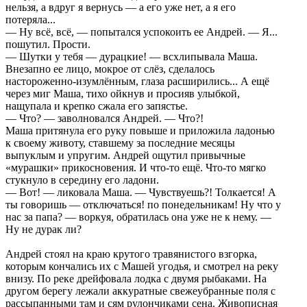
нельзя, а вдруг я вернусь — а его уже нет, а я его
потеряла...
— Ну всё, всё, — попытался успокоить ее Андрей. — Я...
пошутил. Прости.
— Шутки у тебя — дурацкие! — всхлипывала Маша.
Внезапно ее лицо, мокрое от слёз, сделалось
настороженно-изумлённым, глаза расширились... А ещё
через миг Маша, тихо ойкнув и просияв улыбкой,
нащупала и крепко сжала его запястье.
— Что? — заволновался Андрей. — Что?!
Маша притянула его руку повыше и приложила ладонью
к своему животу, ставшему за последние месяцы
выпуклым и упругим. Андрей ощутил привычные
«мурашки» прикосновения. И что-то ещё. Что-то мягко
стукнуло в середину его ладони.
— Вот! — ликовала Маша. — Чувствуешь?! Толкается! А
ты говоришь — отключаться! по понедельникам! Ну что у
нас за папа? — воркуя, обратилась она уже не к нему. —
Ну не дурак ли?
Андрей стоял на краю крутого травянистого взгорка,
которым кончались их с Машей угодья, и смотрел на реку
внизу. По реке дрейфовала лодка с двумя рыбаками. На
другом берегу лежали аккуратные свежеубранные поля с
рассыпанными там и сям рулончиками сена. Живописная