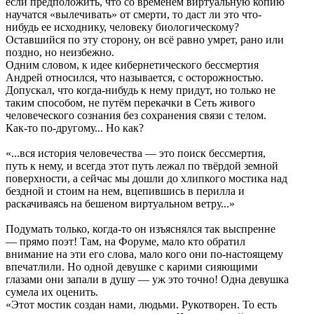
если предположить, что со временем виртуальную копию
научатся «вылечивать» от смерти, то даст ли это что-
нибудь ее исходнику, человеку биологическому?
Оставшийся по эту сторону, он всё равно умрет, рано или
поздно, но неизбежно.
Одним словом, к идее кибернетического бессмертия
Андрей относился, что называется, с осторожностью.
Допускал, что когда-нибудь к нему придут, но только не
таким способом, не путём перекачки в Сеть живого
человеческого сознания без сохранения связи с телом.
Как-то по-другому... Но как?
«...вся история человечества — это поиск бессмертия,
путь к нему, и всегда этот путь лежал по твёрдой земной
поверхности, а сейчас мы дошли до хлипкого мостика над
бездной и стоим на нем, вцепившись в перилла и
раскачиваясь на бешеном виртуальном ветру...»
Подумать только, когда-то он изъяснялся так выспренне
— прямо поэт! Там, на Форуме, мало кто обратил
внимание на эти его слова, мало кого они по-настоящему
впечатлили. Но одной девушке с карими сияющими
глазами они запали в душу — уж это точно! Одна девушка
сумела их оценить.
«Этот мостик создан нами, людьми. Рукотворен. То есть