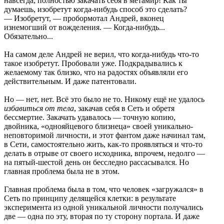
навсегда, полностью закачать себя в метамир! Как ты
думаешь, изобретут когда-нибудь способ это сделать?
— Изобретут, — пробормотал Андрей, вконец
изнемогший от вожделения. — Когда-нибудь...
Обязательно...
На самом деле Андрей не верил, что когда-нибудь что-то
такое изобретут. Пробовали уже. Подкрадывались к
желаемому так близко, что на радостях объявляли его
действительным. И даже патентовали.
Но — нет, нет. Всё это было не то. Никому ещё не удалось
избавиться от тела
, закачав себя в Сеть и обретя
бессмертие. Закачать удавалось — точную копию,
двойника, «однояйцевого близнеца» своей уникально-
неповторимой личности, и этот фантом даже начинал там,
в Сети, самостоятельно жить, как-то проявляться и что-то
делать в отрыве от своего исходника, впрочем, недолго —
на пятый-шестой день он бесследно рассасывался. Но
главная проблема была не в этом.
Главная проблема была в том, что человек «загружался» в
Сеть по принципу делящейся клетки: в результате
эксперимента из одной уникальной личности получались
две — одна по эту, вторая по ту сторону портала. И даже