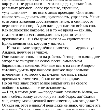
виртуальные руки-ноги — что-то вроде проекций их
реальных рук-ног. Более красивые, стройные,
«улучшенные» — но всего лишь проекции. Они знают,
каково это — двигать ими, чувствовать, управлять. У них
есть опыт владения собственным телом, и они просто
переносят его сюда. А для нас... для нас это всё как сон.
Как волшебство какое-то. И в то же время — как явь,
самая что ни на есть доподлинная, пронзительно
проживаемая... и я бы даже сказала — единственная.
Единственная явь, которая у нас есть.
— И эта явь мне определённо нравится, — мурлыкнул
Андрей, целуя ее за ушком.
Они валялись голышом на райском безлюдном пляже, две
загорелые фигурки на белом песке, омываемом
бирюзовыми волнами. Меньше всего на свете Андрею
хотелось думать про какое-то далёкое параллельное
измерение, в котором с их руками-ногами, а также
прочими частями тела, было не всё в порядке.
Но он уже знал: стоит Маше запрыгнуть на своего
любимого конька, и ее не остановить.
— Нет, в самом деле, — продолжала развивать Маша, —
вот я сейчас кладу свою ногу на твоё бедро, да? Скажи
мне, откуда моей здешней ноге известно, как это делать?
Откуда он, этот навык? Я ведь даже не знаю, что такое эта
моя нога. То есть, умом я знаю, что такое моя нога и из