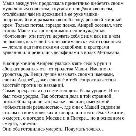
Маша между тем продолжала приветливо щебетать своим
мультяшным голоском, гнусавя и пощёлкивая носом,
отхлёбывая чай из дрожащей в ее руке чашки-
непроливайки и размазывая по блюдцу розовый жирный
крем. Только потом, гораздо позже, Андрей осознал, чего
стоила Маше эта гостеприимно-непринуждённая
«болтовня», эти потуги держать себя с ним как ни в чем
не бывало; как если бы они занимались чем-то обычным
— летали над гигантскими секвойями и кратерами
вулканов или резвились дельфинами в водах Метакеана.
В конце концов Андрею удалось взять себя в руки и
абстрагироваться от... от уродства Маши. Именно от
уродства, да. Вещи лучше называть своими именами,
считал Андрей, даже если всё в тебе сопротивляется и
восстаёт против их названий.
Самая прекрасная на свете женщина была уродом. И он
был тоже уродом. Так обстояли дела в той странной,
похожей на кривое зазеркалье локации, именуемой
«объективной реальностью», где они с Машей сидели за
столом в своих колясках и говорили о том о сём. О жизни,
о смерти, о погоде в Москве и в Питере... но в основном о
смерти, конечно.
Они оба готовились умереть. Подумать только…