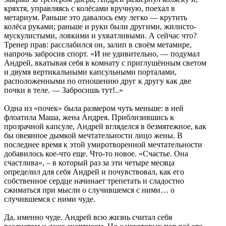
кряхтя, управляясь с колёсами вручную, поехал в
метариум. Раньше это давалось ему легко — крутить
колёса руками; раньше и руки были другими, жилисто-
мускулистыми, ловкими и ухватливыми. А сейчас что?
Тренер прав: расслабился он, залип в своём метамире,
напрочь забросив спорт. «И не удивительно, — подумал
Андрей, вкатывая себя в комнату с приглушённым светом
и двумя вертикальными капсульными порталами,
расположенными по отношению друг к другу как две
почки в теле. — Забросишь тут!..»
Одна из «почек» была размером чуть меньше: в ней
флоатила Маша, жена Андрея. Приблизившись к
прозрачной капсуле, Андрей вгляделся в безмятежное, как
бы овеянное дымкой мечтательности лицо жены. В
последнее время к этой умиротворенной мечтательности
добавилось кое-что еще. Что-то новое. «Счастье. Она
счастлива», – в который раз за эти четыре месяца
определил для себя Андрей и почувствовал, как его
собственное сердце начинает трепетать и сладостно
сжиматься при мысли о случившемся с ними… о
случившемся с ними чуде.
Да, именно чуде. Андрей всю жизнь считал себя