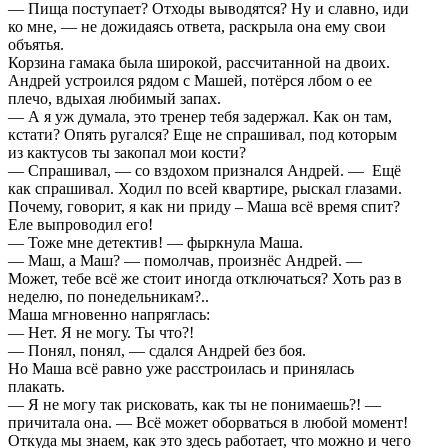
— Пища поступает? Отходы выводятся? Ну и славно, иди
ко мне, — не дожидаясь ответа, раскрыла она ему свои
объятья.
Корзина гамака была широкой, рассчитанной на двоих.
Андрей устроился рядом с Машей, потёрся лбом о ее
плечо, вдыхая любимый запах.
— А я уж думала, это тренер тебя задержал. Как он там,
кстати? Опять ругался? Еще не спрашивал, под которым
из кактусов ты закопал мои кости?
— Спрашивал, — со вздохом признался Андрей. — Ещё
как спрашивал. Ходил по всей квартире, рыскал глазами.
Почему, говорит, я как ни приду – Маша всё время спит?
Еле выпроводил его!
— Тоже мне детектив! — фыркнула Маша.
— Маш, а Маш? — помолчав, произнёс Андрей. —
Может, тебе всё же стоит иногда отключаться? Хоть раз в
неделю, по понедельникам?..
Маша мгновенно напряглась:
— Нет. Я не могу. Ты что?!
— Понял, понял, — сдался Андрей без боя.
Но Маша всё равно уже расстроилась и принялась
плакать.
— Я не могу так рисковать, как ты не понимаешь?! —
причитала она. — Всё может оборваться в любой момент!
Откуда мы знаем, как это здесь работает, что можно и чего