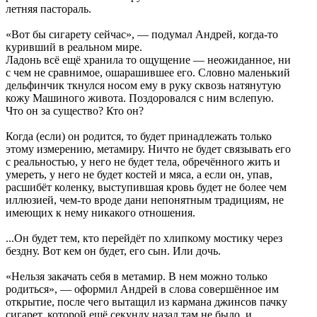
летняя пастораль.
«Вот бы сигарету сейчас», — подумал Андрей, когда-то
куривший в реальном мире.
Ладонь всё ещё хранила то ощущение — неожиданное, ни
с чем не сравнимое, ошарашившее его. Словно маленький
дельфинчик ткнулся носом ему в руку сквозь натянутую
кожу Машиного живота. Поздоровался с ним вслепую.
Что он за существо? Кто он?
Когда (если) он родится, то будет принадлежать только
этому измерению, метамиру. Ничто не будет связывать его
с реальностью, у него не будет тела, обречённого жить и
умереть, у него не будет костей и мяса, а если он, упав,
расшибёт коленку, выступившая кровь будет не более чем
иллюзией, чем-то вроде дани непонятным традициям, не
имеющих к нему никакого отношения.
...Он будет тем, кто перейдёт по хлипкому мостику через
бездну. Вот кем он будет, его сын. Или дочь.
«Нельзя закачать себя в метамир. В нем можно только
родиться», — оформил Андрей в слова совершённое им
открытие, после чего вытащил из кармана джинсов пачку
сигарет, которой ещё секунду назад там не было, и