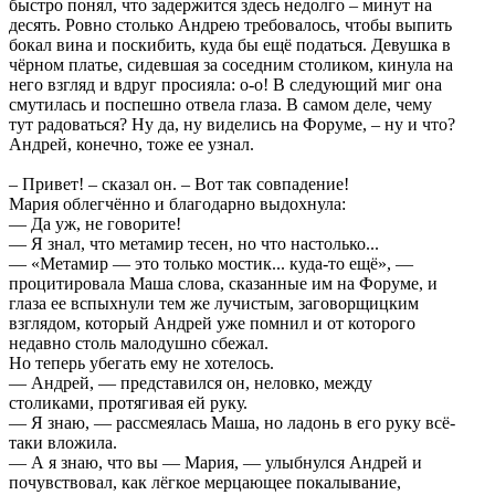
быстро понял, что задержится здесь недолго – минут на
десять. Ровно столько Андрею требовалось, чтобы выпить
бокал вина и поскибить, куда бы ещё податься. Девушка в
чёрном платье, сидевшая за соседним столиком, кинула на
него взгляд и вдруг просияла: о-о! В следующий миг она
смутилась и поспешно отвела глаза. В самом деле, чему
тут радоваться? Ну да, ну виделись на Форуме, – ну и что?
Андрей, конечно, тоже ее узнал.
– Привет! – сказал он. – Вот так совпадение!
Мария облегчённо и благодарно выдохнула:
— Да уж, не говорите!
— Я знал, что метамир тесен, но что настолько...
— «Метамир — это только мостик... куда-то ещё», —
процитировала Маша слова, сказанные им на Форуме, и
глаза ее вспыхнули тем же лучистым, заговорщицким
взглядом, который Андрей уже помнил и от которого
недавно столь малодушно сбежал.
Но теперь убегать ему не хотелось.
— Андрей, — представился он, неловко, между
столиками, протягивая ей руку.
— Я знаю, — рассмеялась Маша, но ладонь в его руку всё-
таки вложила.
— А я знаю, что вы — Мария, — улыбнулся Андрей и
почувствовал, как лёгкое мерцающее покалывание,