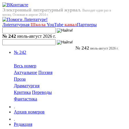
Электронный литературный журнал.
Выходит один раз в
месяц. Основан в апреле 2014 г.
Лиterraтурная
Школа
YouTube
канал
Партнеры
№ 242
июль-август 2026 г.
№ 242
июль-август 2026 г.
№ 242
Весь номер
Актуальное
Поэзия
Проза
Драматургия
Критика
Переводы
Фантастика
.
Архив номеров
.
Редакция