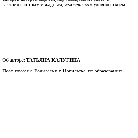
закурил с острым и жадным,
человеческим
удовольствием.
_________________________________________
Об авторе:
ТАТЬЯНА КАЛУГИНА
Поэт, прозаик. Родилась в г. Норильске, по образованию
филолог. Живет в Москве. Автор трех стихотворных
сборников и ряда журнальных публикаций, поэтических
и прозаических (журналы «Арион», «Знамя», «Новая
Юность», «Октябрь», «Нева», «Homo Legens», «Плавучий
мост».)
Поделиться публикацией: