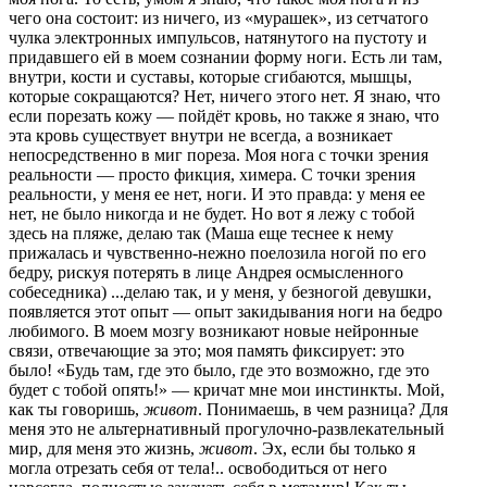
чего она состоит: из ничего, из «мурашек», из сетчатого
чулка электронных импульсов, натянутого на пустоту и
придавшего ей в моем сознании форму ноги. Есть ли там,
внутри, кости и суставы, которые сгибаются, мышцы,
которые сокращаются? Нет, ничего этого нет. Я знаю, что
если порезать кожу — пойдёт кровь, но также я знаю, что
эта кровь существует внутри не всегда, а возникает
непосредственно в миг пореза. Моя нога с точки зрения
реальности — просто фикция, химера. С точки зрения
реальности, у меня ее нет, ноги. И это правда: у меня ее
нет, не было никогда и не будет. Но вот я лежу с тобой
здесь на пляже, делаю так (Маша еще теснее к нему
прижалась и чувственно-нежно поелозила ногой по его
бедру, рискуя потерять в лице Андрея осмысленного
собеседника) ...делаю так, и у меня, у безногой девушки,
появляется этот опыт — опыт закидывания ноги на бедро
любимого. В моем мозгу возникают новые нейронные
связи, отвечающие за это; моя память фиксирует: это
было! «Будь там, где это было, где это возможно, где это
будет с тобой опять!» — кричат мне мои инстинкты. Мой,
как ты говоришь,
живот
. Понимаешь, в чем разница? Для
меня это не альтернативный прогулочно-развлекательный
мир, для меня это жизнь,
живот
. Эх, если бы только я
могла отрезать себя от тела!.. освободиться от него