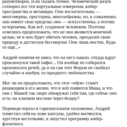
разумотворен, если сказать точнее. Человеческий разум
сотворил все эти виртуальные измерения, кибер-
пространства и метамиры. Они восхитительны —
многомерны, просторны, многообразны, но, к сожалению,
они имеют свои пределы; они — искусственны, а потому
исчерпаемы. Как всё, созданное человеком. Поэтому
осмелюсь предположить, что не они являются конечной
целью, не в них будет обитать человек, преодолев свою
природу и достигнув бессмертия. Они лишь мостик. Куда-
то ещё...»
Андрей понятия не имел, что на него нашло, откуда вдруг
проклюнулся такой пафос... Он вообще не собирался
произносить речей, да и на сам этот Форум он скибнул
случайно и наобум, из праздного любопытства.
Мог ли он предположить, что этот «обум» станет
решающим в его жизни, что в ней появится Маша, и что
они с Машей так скоро обнаружат себя там, где сейчас они
есть: на хлипком мостике через бездну?
Переведя портал в горизонтальное положение, Андрей
поместил себя на ложе капсулы, удобно вытянулся,
хрустнув косточками, и запустил программу кибер-
флоатинга.