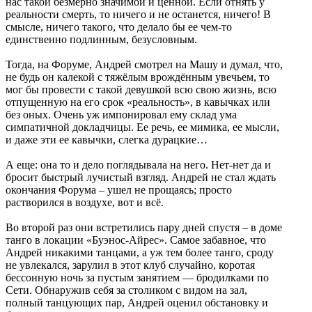
нас такой безмерно значимой и ценной. Если отнять у
реальности смерть, то ничего и не останется, ничего! В
смысле, ничего такого, что делало бы ее чем-то
единственно подлинным, безусловным.
Тогда, на Форуме, Андрей смотрел на Машу и думал, что,
не будь он калекой с тяжёлым врождённым увечьем, то
мог бы провести с такой девушкой всю свою жизнь, всю
отпущенную на его срок «реальность», в кавычках или
без оных. Очень уж импонировал ему склад ума
симпатичной докладчицы. Ее речь, ее мимика, ее мысли,
и даже эти ее кавычки, слегка дурацкие…
А еще: она то и дело поглядывала на него. Нет-нет да и
бросит быстрый лучистый взгляд. Андрей не стал ждать
окончания Форума – ушел не прощаясь; просто
растворился в воздухе, вот и всё.
Во второй раз они встретились пару дней спустя – в доме
танго в локации «Буэнос-Айрес». Самое забавное, что
Андрей никакими танцами, а уж тем более танго, сроду
не увлекался, зарулил в этот клуб случайно, коротая
бессонную ночь за пустым занятием — бродилками по
Сети. Обнаружив себя за столиком с видом на зал,
полный танцующих пар, Андрей оценил обстановку и