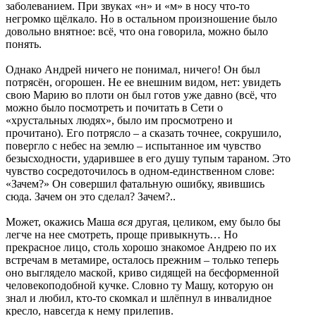
заболеванием. При звуках «н» и «м» в носу что-то
негромко щёлкало. Но в остальном произношение было
довольно внятное: всё, что она говорила, можно было
понять.
Однако Андрей ничего не понимал, ничего! Он был
потрясён, огорошен. Не ее внешним видом, нет: увидеть
свою Марию во плоти он был готов уже давно (всё, что
можно было посмотреть и почитать в Сети о
«хрустальных людях», было им просмотрено и
прочитано). Его потрясло – а сказать точнее, сокрушило,
повергло с небес на землю – испытанное им чувство
безысходности, ударившее в его душу тупым тараном. Это
чувство сосредоточилось в одном-единственном слове:
«Зачем?» Он совершил фатальную ошибку, явившись
сюда. Зачем он это сделал? Зачем?..
Может, окажись Маша
вся
другая, целиком, ему было бы
легче на нее смотреть, проще привыкнуть… Но
прекрасное лицо, столь хорошо знакомое Андрею по их
встречам в метамире, осталось прежним – только теперь
оно выглядело маской, криво сидящей на бесформенной
человекоподобной кучке. Словно ту Машу, которую он
знал и любил, кто-то скомкал и шлёпнул в инвалидное
кресло, навсегда к нему прилепив.