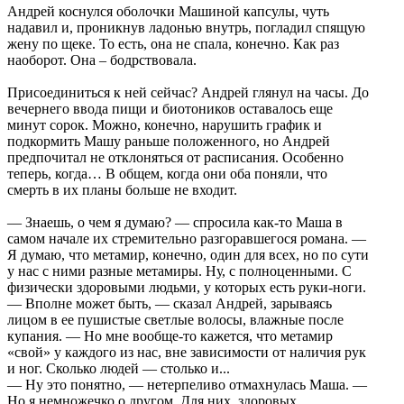
Андрей коснулся оболочки Машиной капсулы, чуть
надавил и, проникнув ладонью внутрь, погладил спящую
жену по щеке. То есть, она не спала, конечно. Как раз
наоборот. Она – бодрствовала.
Присоединиться к ней сейчас? Андрей глянул на часы. До
вечернего ввода пищи и биотоников оставалось еще
минут сорок. Можно, конечно, нарушить график и
подкормить Машу раньше положенного, но Андрей
предпочитал не отклоняться от расписания. Особенно
теперь, когда… В общем, когда они оба поняли, что
смерть в их планы больше не входит.
— Знаешь, о чем я думаю? — спросила как-то Маша в
самом начале их стремительно разгоравшегося романа. —
Я думаю, что метамир, конечно, один для всех, но по сути
у нас с ними разные метамиры. Ну, с полноценными. С
физически здоровыми людьми, у которых есть руки-ноги.
— Вполне может быть, — сказал Андрей, зарываясь
лицом в ее пушистые светлые волосы, влажные после
купания. — Но мне вообще-то кажется, что метамир
«свой» у каждого из нас, вне зависимости от наличия рук
и ног. Сколько людей — столько и...
— Ну это понятно, — нетерпеливо отмахнулась Маша. —
Но я немножечко о другом. Для них, здоровых,