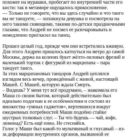
похожее на мурашки, пробегает по внутренней части его
кисти: так в метамире ощущалось прикосновение.
— Только не говорите, что вы здесь случайно и что танго
вы не танцуете, — хихикнула девушка и посмотрела на
него такими сияющими, такими по-детски праздничными
глазами, что Андрей не посмел ее разочаровывать и
немедленно пригласил на танец.
Прошел целый год, прежде чем они встретились вживую.
Для этого Андрею пришлось катнуться на метро до самой
Москвы, держа на коленях букет жёлто-лиловых фрезий и
маленький тортик с фигуркой из марципана – пара
танцует танго.
За этих марципановых танцоров Андрей цеплялся
взглядом весь вечер, проведённый с живой, настоящей
Машей. С Машей, которую ждала Смерть.
– Видишь? У меня тут всё продумано, – знакомила его
Маша со своим бытом, который действительно был
идеально подогнан к ее
особенностям
и состоял из
множества «умных гаджетов», вертевшихся вокруг
ежедневных потребностей Маши подобно стайке
шустрых толковых слуг. – Ты что будешь — чай, кофе,
лимонад? Есть ещё пиво. Не стесняйся.
Голос у Маши был какой-то мультяшный и гнусавый – из-
за деформации внутренних органов, вызванной ее