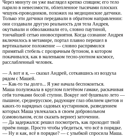
Через минуту он уже выглядел крепко спящим; его тело
парило в невесомости, облепленное тысячами плоских
чешуек-проводников, похожих на медицинские датчики.
Только эти датчики передавали в обратном направлении:
они создавали другую реальность для тела Андрея,
окутывали и обволакивали его, словно паутиной,
тончайшей сетью иновосприятия. Когда сознание Андрея
включилось в метамире, портал плавно перешел в
вертикальное положение — словно распрямился
примятый стебель с прозрачным бутоном, в котором
покачивался, как в маленьком тесно-уютном космосе,
расслабленный человек.
— А вот и я, — сказал Андрей, соткавшись из воздуха
рядом с Машей.
— Как-то ты долго... Я уже начала беспокоиться.
Маша полулежала в круглом плетёном гамаке, раскачивая
себя толчками босой ступни. Вокруг неё бушевало лето —
пышное, среднерусское, радующее глаз обилием цветов и
каких-то нарядных садовых кустарников, разведением
которых Маша увлекалась в своем добровольном
(самовольном, если сказать вернее) заточении.
— Да задержался: решил посмотреть, как проходит твой
приём пищи. Просто чтобы убедиться, что всё в порядке.
— Ну и как, всё в порядке? — с улыбкой спросила Маша.