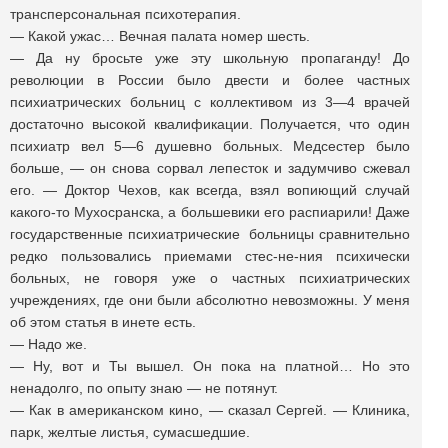
трансперсональная психотерапия.
— Какой ужас… Вечная палата номер шесть.
— Да ну бросьте уже эту школьную пропаганду! До
революции в России было двести и более частных
психиатрических больниц с коллективом из 3—4 врачей
достаточно высокой квалификации. Получается, что один
психиатр вел 5—6 душевно больных. Медсестер было
больше, — он снова сорвал лепесток и задумчиво сжевал
его. — Доктор Чехов, как всегда, взял вопиющий случай
какого-то Мухосранска, а большевики его распиарили! Даже
государственные психиатрические больницы сравнительно
редко пользовались приемами стес-не-ния психически
больных, не говоря уже о частных психиатрических
учреждениях, где они были абсолютно невозможны. У меня
об этом статья в инете есть.
— Надо же.
— Ну, вот и Ты вышел. Он пока на платной… Но это
ненадолго, по опыту знаю — не потянут.
— Как в американском кино, — сказал Сергей. — Клиника,
парк, желтые листья, сумасшедшие.