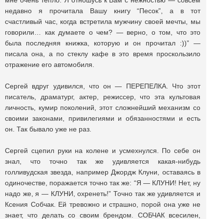
мне очень тепло. Я отношусь к Вам с нежностью — совсем
недавно я прочитала Вашу книгу “Песок”, а в тот
счастливый час, когда встретила мужчину своей мечты, мы
говорили… как думаете о чем? — верно, о том, что это
была последняя книжка, которую и он прочитал :))” —
писала она, а по стеклу кафе в это время проскользило
отражение его автомобиля.
Сергей вдруг удивился, что он — ПЕРЕПЕЛКА. Что этот
писатель, драматург, актер, режиссер, что эта культовая
личность, кумир поколений, этот сложнейший механизм со
своими законами, привилегиями и обязанностями и есть
он. Так бывало уже не раз.
Сергей сцепил руки на колене и усмехнулся. По себе он
знал, что точно так же удивляется какая-нибудь
голливудская звезда, например Джордж Клуни, оставаясь в
одиночестве, поражается точно так же: “Я — КЛУНИ! Нет, ну
надо же, я — КЛУНИ, охренеть!” Точно так же удивляется и
Ксения Собчак. Ей тревожно и страшно, порой она уже не
знает, что делать со своим брендом. СОБЧАК всесилен,