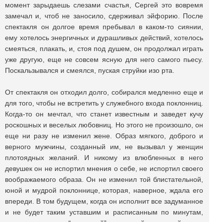
момент зарыдаешь слезами счастья, Сергей это вовремя
замечал и, чтоб не заносило, сдерживал эйфорию. После
спектакля он долгое время пребывал в каком-то сиянии,
ему хотелось энергичных и дурашливых действий, хотелось
смеяться, плакать, и, стоя под душем, он продолжал играть
уже другую, еще не совсем ясную для него самого пьесу.
Поскальзывался и смеялся, пуская струйки изо рта.
От спектакля он отходил долго, собирался медленно еще и
для того, чтобы не встретить у служебного входа поклонниц.
Когда-то он мечтал, что станет известным и заведет кучу
роскошных и веселых любовниц. Но этого не произошло, он
еще ни разу не изменил жене. Образ мягкого, доброго и
верного мужчины, созданный им, не вызывал у женщин
плотоядных желаний. И никому из влюбленных в него
девушек он не испортил мнения о себе, не испортил своего
воображаемого образа. Он не изменил той блистательной,
юной и мудрой поклоннице, которая, наверное, ждала его
впереди. В том будущем, когда он исполнит все задуманное
и не будет таким уставшим и расписанным по минутам,