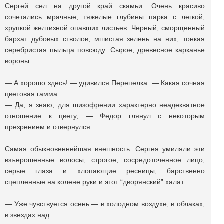
Сергей сел на другой край скамьи. Очень красиво
сочетались мрачные, тяжелые глубины парка с легкой,
хрупкой желтизной опавших листьев. Черный, сморщенный
бархат дубовых стволов, мшистая зелень на них, тонкая
серебристая пыльца повсюду. Сырое, древесное карканье
вороны.
— А хорошо здесь! — удивился Перепелка. — Какая сочная
цветовая гамма.
— Да, я знаю, для шизофрении характерно неадекватное
отношение к цвету, — Федор глянул с некоторым
презрением и отвернулся.
Самая обыкновеннейшая внешность. Сергея умиляли эти
взъерошенные волосы, строгое, сосредоточенное лицо,
серые глаза и хлопающие ресницы, барственно
сцепленные на колене руки и этот “дворянский” халат.
— Уже чувствуется осень — в холодном воздухе, в облаках,
в звездах над