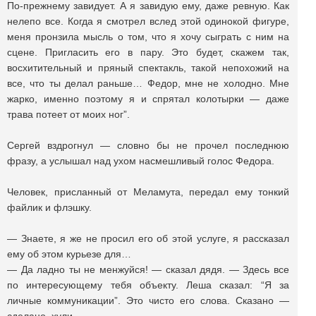
По-прежнему завидует. А я завидую ему, даже ревную. Как
нелепо все. Когда я смотрел вслед этой одинокой фигуре,
меня пронзила мысль о том, что я хочу сыграть с ним на
сцене. Пригласить его в пару. Это будет, скажем так,
восхитительный и пряный спектакль, такой непохожий на
все, что ты делал раньше… Федор, мне не холодно. Мне
жарко, именно поэтому я и спрятал колотырки — даже
трава потеет от моих ног”.
Сергей вздрогнул — словно бы не прочел последнюю
фразу, а услышал над ухом насмешливый голос Федора.
Человек, присланный от Меламута, передал ему тонкий
файлик и флэшку.
— Знаете, я же не просил его об этой услуге, я рассказал
ему об этом курьезе для…
— Да ладно ты не менжуйся! — сказал дядя. — Здесь все
по интересующему тебя объекту. Леша сказал: “Я за
личные коммуникации”. Это чисто его слова. Сказано —