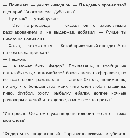
— Понимаю, — уныло кивнул он. — Я недавно прочел твой
сценарий “Апокалипсис. Дубль два”.
— Ну и как? — улыбнулся я.
— Это потрясающе, — сказал он с завистливым
разочарованием и, не выдержав, добавил. — Лучше ты
ничего не напишешь.
— Ха-ха, — захохотал я. — Какой прикольный анекдот. А ты
на чем сюда приехал?
— Пешком.
— Не может быть, Федор?! Понимаешь, я вообще не
автолюбитель, я автомобилей боюсь, меня шофер возит, но
во всех своих романах я — автолюбитель, понимаешь,
потому что большинство моих читателей любят машины,
пиво, футбол, охоту, рыбалку, ебалку, долгие ночные
разговоры с женой и так далее, а мне все это претит”.
“Интересно. Об этом я уже нигде не говорил. Но это — тоже
мои слова”.
“Федор ушел подавленный. Порывисто вскочил и убежал.