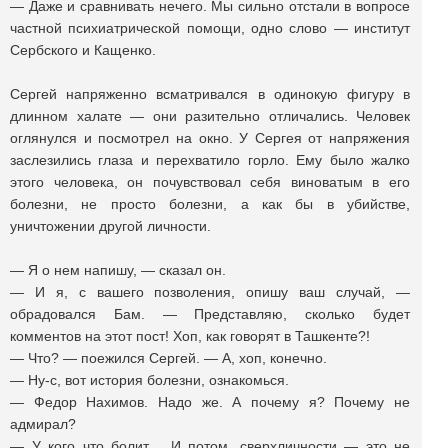
— Даже и сравнивать нечего. Мы сильно отстали в вопросе
частной психиатрической помощи, одно слово — институт
Сербского и Кащенко.
Сергей напряженно всматривался в одинокую фигуру в
длинном халате — они разительно отличались. Человек
оглянулся и посмотрел на окно. У Сергея от напряжения
заслезились глаза и перехватило горло. Ему было жалко
этого человека, он почувствовал себя виноватым в его
болезни, не просто болезни, а как бы в убийстве,
уничтожении другой личности.
— Я о нем напишу, — сказал он.
— И я, с вашего позволения, опишу ваш случай, —
обрадовался Бам. — Представляю, сколько будет
комментов на этот пост! Хоп, как говорят в Ташкенте?!
— Что? — поежился Сергей. — А, хоп, конечно.
— Ну-с, вот история болезни, ознакомься.
— Федор Нахимов. Надо же. А почему я? Почему не
адмирал?
— У кого что болит… И потом, сверхличности — это не