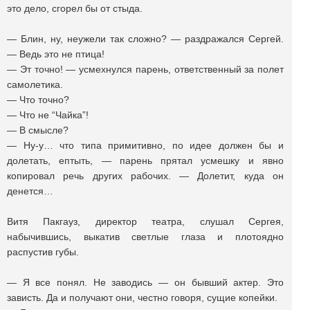
это дело, сгорел бы от стыда.
— Блин, ну, неужели так сложно? — раздражался Сергей.
— Ведь это не птица!
— Эт точно! — усмехнулся парень, ответственный за полет
самолетика.
— Что точно?
— Что не “Чайка”!
— В смысле?
— Ну-у… что типа примитивно, по идее должен бы и
долетать, ептыть, — парень прятал усмешку и явно
копировал речь других рабочих. — Долетит, куда он
денется…
Витя Пакгауз, директор театра, слушал Сергея,
набычившись, выкатив светлые глаза и плотоядно
распустив губы.
— Я все понял. Не заводись — он бывший актер. Это
зависть. Да и получают они, честно говоря, сущие копейки.