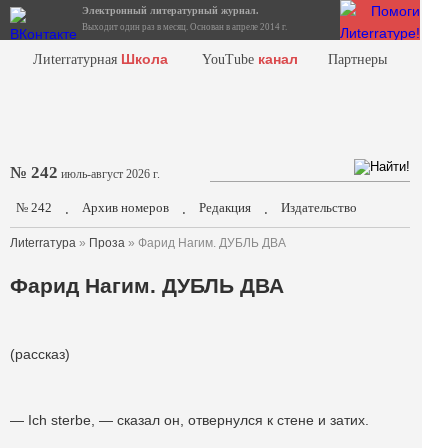
Электронный литературный журнал.
Выходит один раз в месяц. Основан в апреле 2014 г.
Школа
канал
Лиterraтурная
YouTube
Партнеры
№ 242
июль-август 2026 г.
№ 242
Архив номеров
Редакция
Издательство
.
.
.
Лиterraтура
»
Проза
» Фарид Нагим. ДУБЛЬ ДВА
Фарид Нагим. ДУБЛЬ ДВА
(рассказ)
— Ich sterbe, — сказал он, отвернулся к стене и затих.