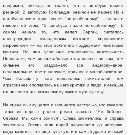
например, никогда не скажет, что в автобусе пахнет
резиной. В автобусах Голландии резиной не пахнет. Но в
автобусах всего мира пахнет “по-особенному” — он так и
говорит об этом: “В автобусе пахло по-особенному”. В
самом начале то, что делал Сергей, считалось
андеграундом, молодежным изыском, сценическим
откровением — на этой волне его поддержали некоторые
критики. Но чем успешнее становилась деятельность
Перепелки, чем респектабельнее становился он сам, тем
сильнее его раздражало все андеграундное,
ненормальное, претенциозное, мрачное и малобюджетное.
Чем больше у него появлялось почитателей, тем
агрессивнее ополчались на него критики и люди, имеющие
отношение к так называемому высокому искусству.
На сцене он смущался и запинался настолько, что какая-то
тетка из первых рядов громко сказала: “Не бойтесь,
Сережа! Мы сами боимся”. Слева засмеялись, а справа
захлопали. Отклик зала порой вдохновлял до истерики,
когда кажется, что еще чуть-чуть и в самый драматический