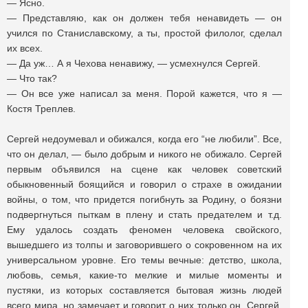
— Ясно.
— Представляю, как он должен тебя ненавидеть — он
учился по Станиславскому, а ты, простой филолог, сделал
их всех.
— Да уж… А я Чехова ненавижу, — усмехнулся Сергей.
— Что так?
— Он все уже написал за меня. Порой кажется, что я —
Костя Треплев.
Сергей недоумевал и обижался, когда его “не любили”. Все,
что он делал, — было добрым и никого не обижало. Сергей
первым объявился на сцене как человек советский
обыкновенный боящийся и говорил о страхе в ожидании
войны, о том, что придется погибнуть за Родину, о боязни
подвергнуться пыткам в плену и стать предателем и т.д.
Ему удалось создать феномен человека свойского,
вышедшего из толпы и заговорившего о сокровенном на их
универсальном уровне. Его темы вечные: детство, школа,
любовь, семья, какие-то мелкие и милые моменты и
пустяки, из которых составляется бытовая жизнь людей
всего мира, но замечает и говорит о них только он. Сергей,