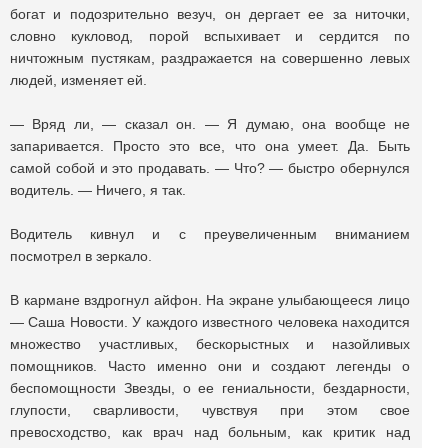
богат и подозрительно везуч, он дергает ее за ниточки,
словно кукловод, порой вспыхивает и сердится по
ничтожным пустякам, раздражается на совершенно левых
людей, изменяет ей.
— Вряд ли, — сказал он. — Я думаю, она вообще не
запаривается. Просто это все, что она умеет. Да. Быть
самой собой и это продавать. — Что? — быстро обернулся
водитель. — Ничего, я так.
Водитель кивнул и с преувеличенным вниманием
посмотрел в зеркало.
В кармане вздрогнул айфон. На экране улыбающееся лицо
— Саша Новости. У каждого известного человека находится
множество участливых, бескорыстных и назойливых
помощников. Часто именно они и создают легенды о
беспомощности Звезды, о ее гениальности, бездарности,
глупости, сварливости, чувствуя при этом свое
превосходство, как врач над больным, как критик над