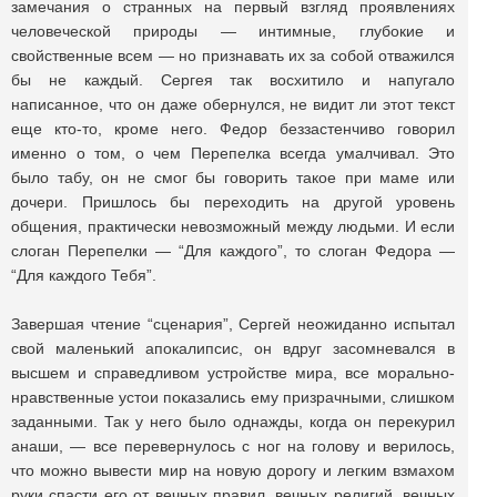
замечания о странных на первый взгляд проявлениях
человеческой природы — интимные, глубокие и
свойственные всем — но признавать их за собой отважился
бы не каждый. Сергея так восхитило и напугало
написанное, что он даже обернулся, не видит ли этот текст
еще кто-то, кроме него. Федор беззастенчиво говорил
именно о том, о чем Перепелка всегда умалчивал. Это
было табу, он не смог бы говорить такое при маме или
дочери. Пришлось бы переходить на другой уровень
общения, практически невозможный между людьми. И если
слоган Перепелки — “Для каждого”, то слоган Федора —
“Для каждого Тебя”.
Завершая чтение “сценария”, Сергей неожиданно испытал
свой маленький апокалипсис, он вдруг засомневался в
высшем и справедливом устройстве мира, все морально-
нравственные устои показались ему призрачными, слишком
заданными. Так у него было однажды, когда он перекурил
анаши, — все перевернулось с ног на голову и верилось,
что можно вывести мир на новую дорогу и легким взмахом
руки спасти его от вечных правил, вечных религий, вечных