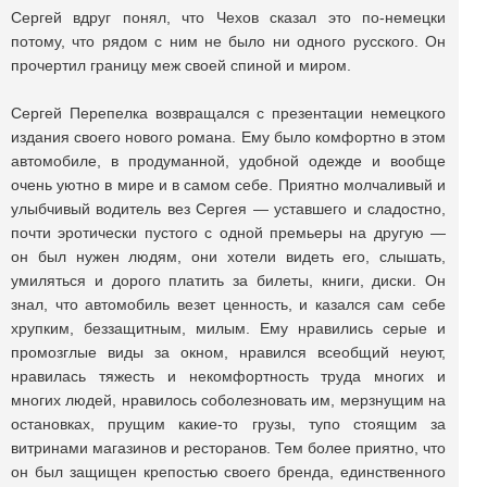
Сергей вдруг понял, что Чехов сказал это по-немецки
потому, что рядом с ним не было ни одного русского. Он
прочертил границу меж своей спиной и миром.
Сергей Перепелка возвращался с презентации немецкого
издания своего нового романа. Ему было комфортно в этом
автомобиле, в продуманной, удобной одежде и вообще
очень уютно в мире и в самом себе. Приятно молчаливый и
улыбчивый водитель вез Сергея — уставшего и сладостно,
почти эротически пустого с одной премьеры на другую —
он был нужен людям, они хотели видеть его, слышать,
умиляться и дорого платить за билеты, книги, диски. Он
знал, что автомобиль везет ценность, и казался сам себе
хрупким, беззащитным, милым. Ему нравились серые и
промозглые виды за окном, нравился всеобщий неуют,
нравилась тяжесть и некомфортность труда многих и
многих людей, нравилось соболезновать им, мерзнущим на
остановках, прущим какие-то грузы, тупо стоящим за
витринами магазинов и ресторанов. Тем более приятно, что
он был защищен крепостью своего бренда, единственного