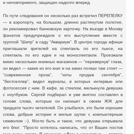
и неповторимого, защищен надолго вперед.
По пути следования он несколько раз встретил ПЕРЕПЕЛКУ
— в аэропорту, на большом, длинно растянутом полотне,
он рекламировал банковскую карточку. На въезде в Москву
фанатов предупреждали о его выступлении вместе с
группой “Шипр” в саду “Аквариум”. В центре города афиши
приглашали зрителей на спектакль по его пьесе, на
спектакль по его идее и на моноспектакли. Проезжали
мимо нескольких книжных магазинов — “перевернув” глаза,
он видел — какие из его книг и на каких полках там стоят —
“современная проза”, “хиты продаж сентября”,
“бестселлер”, видел журналы, в которых интервью или
фотосессия с ним. В кафе, за стеклом, мелькнула девушка
с ноутбуком. Сергей подбирал и уже внятно составлял в
голове слова, которые он напишет в своем ЖЖ для
тридцати тысяч читателей. Он улыбался, это были хорошие
слова, добрые истории и милые шутки с компьютерным
символом :-). Могло быть и такое, что девушка открывала
его блог: “Просто хотелось написать, что от Ваших постов