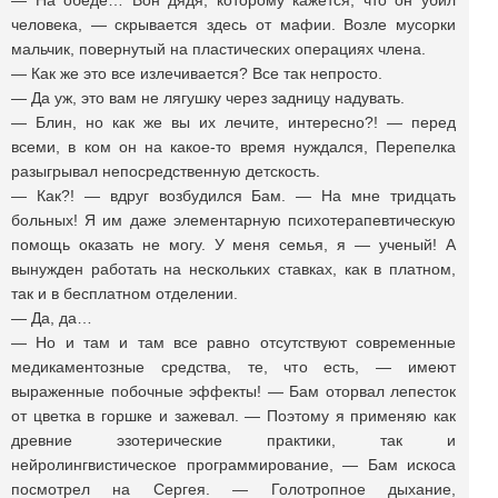
— На обеде… Вон дядя, которому кажется, что он убил
человека, — скрывается здесь от мафии. Возле мусорки
мальчик, повернутый на пластических операциях члена.
— Как же это все излечивается? Все так непросто.
— Да уж, это вам не лягушку через задницу надувать.
— Блин, но как же вы их лечите, интересно?! — перед
всеми, в ком он на какое-то время нуждался, Перепелка
разыгрывал непосредственную детскость.
— Как?! — вдруг возбудился Бам. — На мне тридцать
больных! Я им даже элементарную психотерапевтическую
помощь оказать не могу. У меня семья, я — ученый! А
вынужден работать на нескольких ставках, как в платном,
так и в бесплатном отделении.
— Да, да…
— Но и там и там все равно отсутствуют современные
медикаментозные средства, те, что есть, — имеют
выраженные побочные эффекты! — Бам оторвал лепесток
от цветка в горшке и зажевал. — Поэтому я применяю как
древние эзотерические практики, так и
нейролингвистическое программирование, — Бам искоса
посмотрел на Сергея. — Голотропное дыхание,