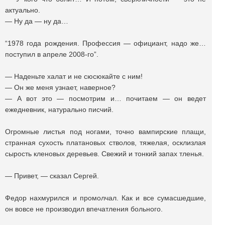
актуально.
— Ну да — ну да…
“1978 года рождения. Профессия — официант, надо же…
поступил в апреле 2008-го”.
— Наденьте халат и не сюсюкайте с ним!
— Он же меня узнает, наверное?
— А вот это — посмотрим и… почитаем — он ведет
ежедневник, натурально писчий.
Огромные листья под ногами, точно вампирские плащи,
странная сухость платановых стволов, тяжелая, осклизлая
сырость кленовых деревьев. Свежий и тонкий запах тленья.
— Привет, — сказал Сергей.
Федор нахмурился и промолчал. Как и все сумасшедшие,
он вовсе не производил впечатления больного.