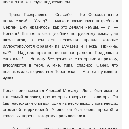
писателем, как слуга над хозяином.
— Привет. Поздравляю! — Спасибо. — Нет, Сережка, ты не
понял с чем! — У-унд?! — мягко и насмешливо потребовал
Сергей. Ему нравилось, как это делали немцы. — И! —
Новость! Вышел в свет учебник по русскому языку для
школьников, в нем есть несколько правил, которые
иллюстрируются фразами из “Бумазеи” и “Песка”. Прикинь,
да?! — Надо же, приятно, нечаянная радость. Придешь на
спектакль? — Не могу. Все девчонки, с которыми я прихожу,
влюбляются в тебя. А мне, типа, спасибо, Санек, что
познакомил с творчеством Перепелки. — А-а, хм, ну извини,
чувак.
После него позвонил Алексей Меламут. Леша был именно
тот самый человек, про которых говорили — олигарх. Он
был настоящий олигарх, один из нескольких, управляющих
огромной территорией. А еще он был очень простой и
классный парень, которому нравилось жить.
— Кто это? — вдруг спросил Меламут хриплым,