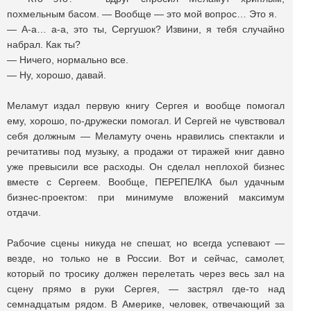
похмельным басом. — Вообще — это мой вопрос… Это я.
— А-а… а-а, это ты, Сергушок? Извини, я тебя случайно
набрал. Как ты?
— Ничего, нормально все.
— Ну, хорошо, давай.
Меламут издал первую книгу Сергея и вообще помогал
ему, хорошо, по-дружески помогал. И Сергей не чувствовал
себя должным — Меламуту очень нравились спектакли и
речитативы под музыку, а продажи от тиражей книг давно
уже превысили все расходы. Он сделал неплохой бизнес
вместе с Сергеем. Вообще, ПЕРЕПЕЛКА был удачным
бизнес-проектом: при минимуме вложений максимум
отдачи.
Рабочие сцены никуда не спешат, но всегда успевают —
везде, но только не в России. Вот и сейчас, самолет,
который по тросику должен перелетать через весь зал на
сцену прямо в руки Сергея, — застрял где-то над
семнадцатым рядом. В Америке, человек, отвечающий за