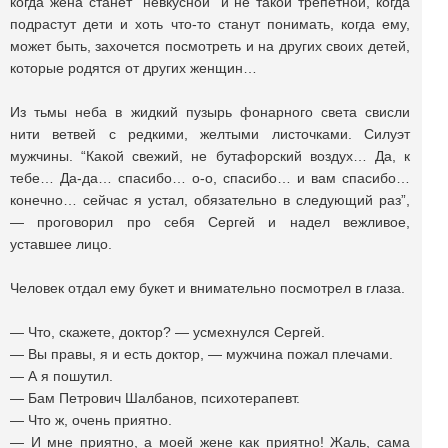
когда жена станет “невкусной” и не такой трепетной, когда
подрастут дети и хоть что-то станут понимать, когда ему,
может быть, захочется посмотреть и на других своих детей,
которые родятся от других женщин…
Из тьмы неба в жидкий пузырь фонарного света свисли
нити ветвей с редкими, желтыми листочками. Силуэт
мужчины. “Какой свежий, не бутафорский воздух… Да, к
тебе… Да-да… спасибо… о-о, спасибо… и вам спасибо…
конечно… сейчас я устал, обязательно в следующий раз”,
— проговорил про себя Сергей и надел вежливое,
уставшее лицо.
Человек отдал ему букет и внимательно посмотрел в глаза.
— Что, скажете, доктор? — усмехнулся Сергей.
— Вы правы, я и есть доктор, — мужчина пожал плечами.
— А я пошутил.
— Бам Петрович Шалбанов, психотерапевт.
— Что ж, очень приятно.
— И мне приятно, а моей жене как приятно! Жаль, сама