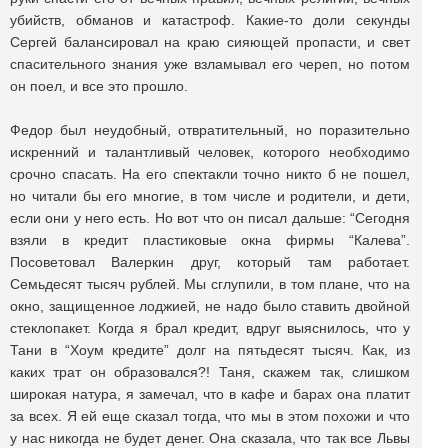
убийств, обманов и катастроф. Какие-то доли секунды
Сергей балансировал на краю сияющей пропасти, и свет
спасительного знания уже взламывал его череп, но потом
он поел, и все это прошло.
Федор был неудобный, отвратительный, но поразительно
искренний и талантливый человек, которого необходимо
срочно спасать. На его спектакли точно никто б не пошел,
но читали бы его многие, в том числе и родители, и дети,
если они у него есть. Но вот что он писал дальше: “Сегодня
взяли в кредит пластиковые окна фирмы “Калева”.
Посоветовал Валеркин друг, который там работает.
Семьдесят тысяч рублей. Мы сглупили, в том плане, что на
окно, защищенное лоджией, не надо было ставить двойной
стеклопакет. Когда я брал кредит, вдруг выяснилось, что у
Тани в “Хоум кредите” долг на пятьдесят тысяч. Как, из
каких трат он образовался?! Таня, скажем так, слишком
широкая натура, я замечал, что в кафе и барах она платит
за всех. Я ей еще сказал тогда, что мы в этом похожи и что
у нас никогда не будет денег. Она сказала, что так все Львы