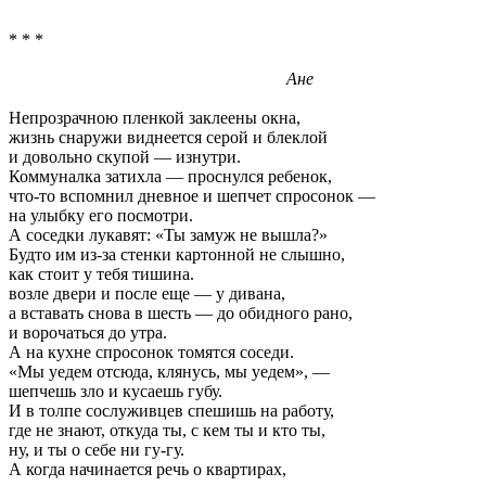
* * *
Ане
Непрозрачною пленкой заклеены окна,
жизнь снаружи виднеется серой и блеклой
и довольно скупой — изнутри.
Коммуналка затихла — проснулся ребенок,
что-то вспомнил дневное и шепчет спросонок —
на улыбку его посмотри.
А соседки лукавят: «Ты замуж не вышла?»
Будто им из-за стенки картонной не слышно,
как стоит у тебя тишина.
возле двери и после еще — у дивана,
а вставать снова в шесть — до обидного рано,
и ворочаться до утра.
А на кухне спросонок томятся соседи.
«Мы уедем отсюда, клянусь, мы уедем», —
шепчешь зло и кусаешь губу.
И в толпе сослуживцев спешишь на работу,
где не знают, откуда ты, с кем ты и кто ты,
ну, и ты о себе ни гу-гу.
А когда начинается речь о квартирах,