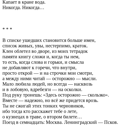
Капает в кране вода.
Никогда. Никогда…
* * *
В списке ушедших становится больше имен,
список живых, увы, нестерпимо, краток.
Клен облетел во дворе, из моих тетрадок
памяти книгу сложи и, когда ты нем,
то есть, когда слова и горьки, и смысла
не добавляют к горечи, что внутри,
просто открой — и на строчки мои смотри,
а между ними читай — осторожно — мысли.
Мало любила людей, но всегда — насквозь
и в лобовую, вдребезги — на осколки.
Под руку тронешь: «Здесь осторожно — скользко».
Вместе — надежно, но всё же придется врозь.
Ты не сжигай этих тонких черновиков,
ибо тогда кто расскажет тебе о лете,
о кузнецах в траве, о втором билете…
Поезд в семнадцать: Москва. Ленинградский — Псков.