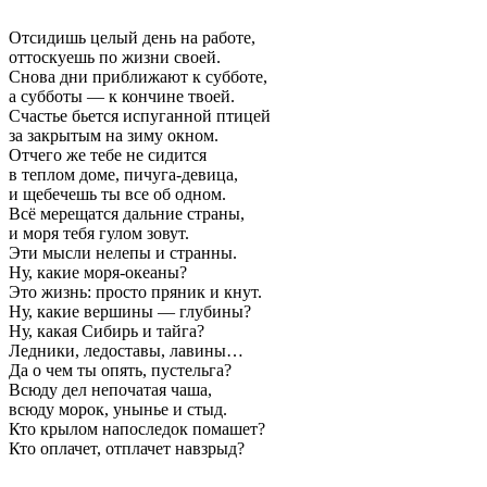
Отсидишь целый день на работе,
оттоскуешь по жизни своей.
Снова дни приближают к субботе,
а субботы — к кончине твоей.
Счастье бьется испуганной птицей
за закрытым на зиму окном.
Отчего же тебе не сидится
в теплом доме, пичуга-девица,
и щебечешь ты все об одном.
Всё мерещатся дальние страны,
и моря тебя гулом зовут.
Эти мысли нелепы и странны.
Ну, какие моря-океаны?
Это жизнь: просто пряник и кнут.
Ну, какие вершины — глубины?
Ну, какая Сибирь и тайга?
Ледники, ледоставы, лавины…
Да о чем ты опять, пустельга?
Всюду дел непочатая чаша,
всюду морок, унынье и стыд.
Кто крылом напоследок помашет?
Кто оплачет, отплачет навзрыд?