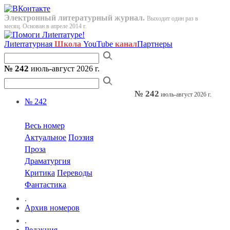
Электронный литературный журнал.
Выходит один раз в
месяц. Основан в апреле 2014 г.
Лиterraтурная
Школа
YouTube
канал
Партнеры
№ 242
июль-август 2026 г.
№ 242
июль-август 2026 г.
№ 242
Весь номер
Актуальное
Поэзия
Проза
Драматургия
Критика
Переводы
Фантастика
.
Архив номеров
.
Редакция