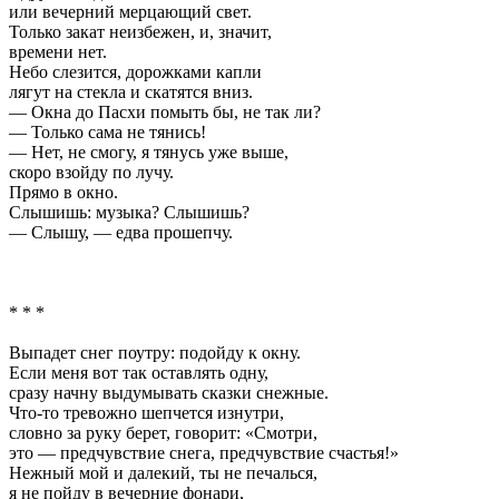
или вечерний мерцающий свет.
Только закат неизбежен, и, значит,
времени нет.
Небо слезится, дорожками капли
лягут на стекла и скатятся вниз.
— Окна до Пасхи помыть бы, не так ли?
— Только сама не тянись!
— Нет, не смогу, я тянусь уже выше,
скоро взойду по лучу.
Прямо в окно.
Слышишь: музыка? Слышишь?
— Слышу, — едва прошепчу.
* * *
Выпадет снег поутру: подойду к окну.
Если меня вот так оставлять одну,
сразу начну выдумывать сказки снежные.
Что-то тревожно шепчется изнутри,
словно за руку берет, говорит: «Смотри,
это — предчувствие снега, предчувствие счастья!»
Нежный мой и далекий, ты не печалься,
я не пойду в вечерние фонари,