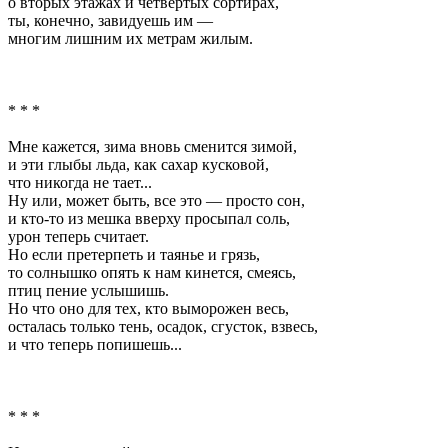
о вторых этажах и четвертых сортирах,
ты, конечно, завидуешь им —
многим лишним их метрам жилым.
* * *
Мне кажется, зима вновь сменится зимой,
и эти глыбы льда, как сахар кусковой,
что никогда не тает...
Ну или, может быть, все это — просто сон,
и кто-то из мешка вверху просыпал соль,
урон теперь считает.
Но если претерпеть и таянье и грязь,
то солнышко опять к нам кинется, смеясь,
птиц пение услышишь.
Но что оно для тех, кто выморожен весь,
осталась только тень, осадок, сгусток, взвесь,
и что теперь попишешь...
* * *