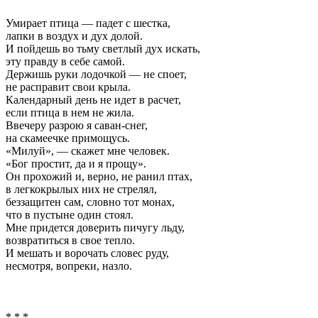
Умирает птица — падет с шестка,
лапки в воздух и дух долой.
И пойдешь во тьму светлый дух искать,
эту правду в себе самой.
Держишь руки лодочкой — не споет,
не расправит свои крыла.
Календарный день не идет в расчет,
если птица в нем не жила.
Ввечеру разрою я саван-снег,
на скамеечке примощусь.
«Милуй», — скажет мне человек.
«Бог простит, да и я прощу».
Он прохожий и, верно, не ранил птах,
в легкокрылых них не стрелял,
беззащитен сам, словно тот монах,
что в пустыне один стоял.
Мне придется доверить пичугу льду,
возвратиться в свое тепло.
И мешать и ворочать словес руду,
несмотря, вопреки, назло.
* * *