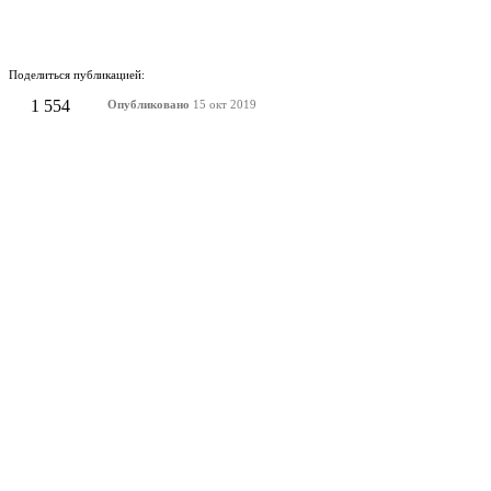
Поделиться публикацией:
1 554
Опубликовано
15 окт 2019
КОНКУРСЫ И ПРЕМИИ
АФИША
Наверх ↑
© 2014-2026 ИД Лиterraтура
Правовая информация
Владелец - Наталья Комелькова
Авторизация
ВХОД НА САЙТ
Зарегистрироваться
Забыли пароль?