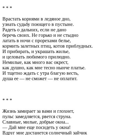
* * *
Врастать корнями в ледяное дно,
узнать судьбу поющего в пустыне.
Радеть о дальних, если не дано
беречь своих. Не горько и не стыдно
латать в ночи с прорехами белье,
кормить залетных птиц, котов приблудных.
И прибирать, и украшать жилье,
и целовать любимого прилюдно.
Немилые, как много вас окрест,
как душно, как мне тесно нынче платье.
И тщетно ждать с утра благую весть,
душа ее — не сможет — не оплатит.
* * *
Жизнь замирает за вами и глохнет,
пульс замедляется, рвется струна.
Славные, милые, добрые окна...
— Дай мне еще посидеть у окна!
Вдруг мне достанется солнечный зайчик