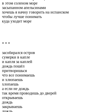
в этом соленом море
засыпанном апельсинами
хочешь я начну говорить на испанском
чтобы лучше понимать
куда уходит море
* * *
засобирался остров
сумерки в капле
и капля за каплей
дождь пошёл
притворишься
что все понимаешь
и хлюпаешь
хлопаешь
а если не дождь
так время проводишь до дверей
открываешь
дождь
закрываешь
дождь