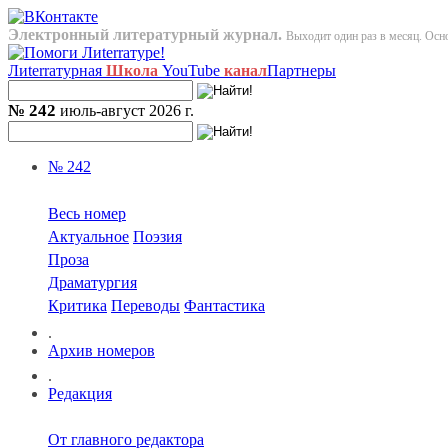
Электронный литературный журнал.
Выходит один раз в месяц. Осно
Лиterraтурная
Школа
YouTube
канал
Партнеры
№ 242
июль-август 2026 г.
№ 242
Весь номер
Актуальное
Поэзия
Проза
Драматургия
Критика
Переводы
Фантастика
.
Архив номеров
.
Редакция
От главного редактора