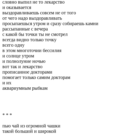
словно выпил не то лекарство
и оказывается
выздоравливаешь совсем не от того
от чего надо выздоравливать
просыпаешься утром и сразу собираешь камни
рассыпанные с вечера
с какой бы точки ты не смотрел
всегда видно только точку
всего одну
в этом многоточии бессилия
и солнце утром
и полнолуние ночью
вот так и лекарство
прописанное докторами
помогает только самим докторам
и их
аквариумным рыбкам
* * *
пью чай из огромной чашки
такой большой и широкой