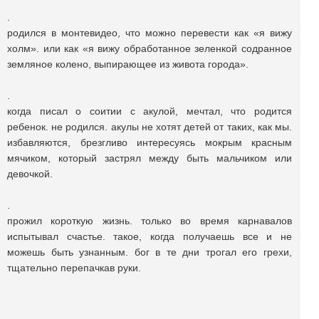
.
родился в монтевидео, что можно перевести как «я вижу
холм». или как «я вижу обработанное зеленкой содранное
земляное колено, выпирающее из живота города».
.
когда писал о соитии с акулой, мечтал, что родится
ребенок. не родился. акулы не хотят детей от таких, как мы.
избавляются, брезгливо интересуясь мокрым красным
мячиком, который застрял между быть мальчиком или
девочкой.
.
прожил короткую жизнь. только во время карнавалов
испытывал счастье. такое, когда получаешь все и не
можешь быть узнанным. бог в те дни трогал его грехи,
тщательно перепачкав руки.