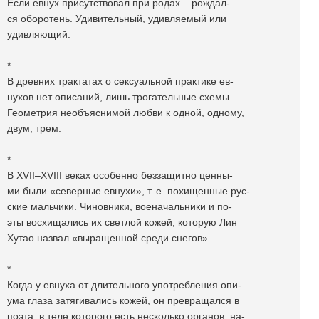
Если евнух присутствовал при родах – рождал-
ся оборотень. Удивительный, удивляемый или
удивляющий.
*
В древних трактатах о сексуальной практике ев-
нухов нет описаний, лишь трогательные схемы.
Геометрия необъяснимой любви к одной, одному,
двум, трем.
*
В XVII–XVIII веках особенно беззащитно ценны-
ми были «северные евнухи», т. е. похищенные рус-
ские мальчики. Чиновники, военачальники и по-
эты восхищались их светлой кожей, которую Лин
Хутао назвал «выращенной среди снегов».
*
Когда у евнуха от длительного употребления опи-
ума глаза затягивались кожей, он превращался в
поэта, в теле которого есть несколько органов, на-