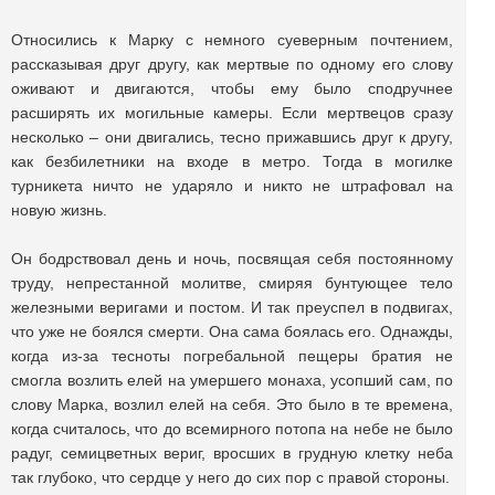
Относились к Марку с немного суеверным почтением,
рассказывая друг другу, как мертвые по одному его слову
оживают и двигаются, чтобы ему было сподручнее
расширять их могильные камеры. Если мертвецов сразу
несколько – они двигались, тесно прижавшись друг к другу,
как безбилетники на входе в метро. Тогда в могилке
турникета ничто не ударяло и никто не штрафовал на
новую жизнь.
Он бодрствовал день и ночь, посвящая себя постоянному
труду, непрестанной молитве, смиряя бунтующее тело
железными веригами и постом. И так преуспел в подвигах,
что уже не боялся смерти. Она сама боялась его. Однажды,
когда из-за тесноты погребальной пещеры братия не
смогла возлить елей на умершего монаха, усопший сам, по
слову Марка, возлил елей на себя. Это было в те времена,
когда считалось, что до всемирного потопа на небе не было
радуг, семицветных вериг, вросших в грудную клетку неба
так глубоко, что сердце у него до сих пор с правой стороны.