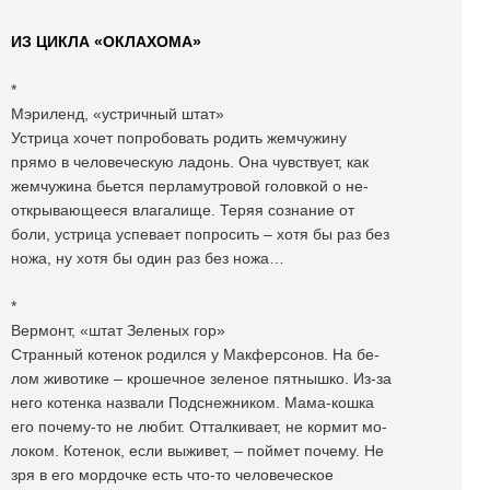
ИЗ ЦИКЛА «ОКЛАХОМА»
*
Мэриленд, «устричный штат»
Устрица хочет попробовать родить жемчужину
прямо в человеческую ладонь. Она чувствует, как
жемчужина бьется перламутровой головкой о не-
открывающееся влагалище. Теряя сознание от
боли, устрица успевает попросить – хотя бы раз без
ножа, ну хотя бы один раз без ножа…
*
Вермонт, «штат Зеленых гор»
Странный котенок родился у Макферсонов. На бе-
лом животике – крошечное зеленое пятнышко. Из-за
него котенка назвали Подснежником. Мама-кошка
его почему-то не любит. Отталкивает, не кормит мо-
локом. Котенок, если выживет, – поймет почему. Не
зря в его мордочке есть что-то человеческое