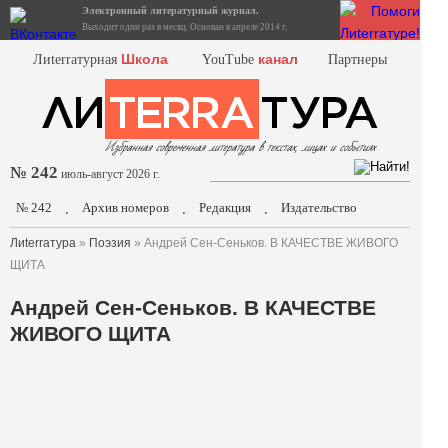
Электронный литературный журнал.
Выходит один раз в месяц. Основан в апреле 2014 г.
Школа
канал
Лиterraтурная
YouTube
Партнеры
№ 242
июль-август 2026 г.
№ 242
Архив номеров
Редакция
Издательство
.
.
.
Лиterraтура
»
Поэзия
» Андрей Сен-Сеньков. В КАЧЕСТВЕ ЖИВОГО
ЩИТА
Андрей Сен-Сеньков. В КАЧЕСТВЕ
ЖИВОГО ЩИТА