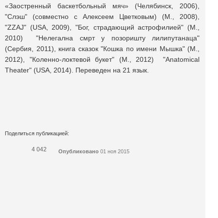
«Заостренный баскетбольный мяч» (Челябинск, 2006),
"Слэш" (совместно с Алексеем Цветковым) (М., 2008),
"ZZAJ" (USA, 2009), "Бог, страдающий астрофилией" (М.,
2010) "Нелегална смрт у позоришту лилипутанаца"
(Сербия, 2011), книга сказок "Кошка по имени Мышка" (М.,
2012), "Коленно-локтевой букет" (М., 2012) "Anatomical
Theater" (USA, 2014). Переведен на 21 язык.
Поделиться публикацией:
4 042
Опубликовано
01 ноя 2015
КОНКУРСЫ И ПРЕМИИ