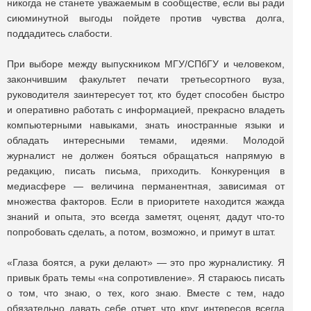
никогда не станете уважаемым в сообществе, если вы ради
сиюминутной выгоды пойдете против чувства долга,
поддадитесь слабости.
При выборе между выпускником МГУ/СПбГУ и человеком,
закончившим факультет печати третьесортного вуза,
руководителя заинтересует тот, кто будет способен быстро
и оперативно работать с информацией, прекрасно владеть
компьютерными навыками, знать иностранные языки и
обладать интересными темами, идеями. Молодой
журналист не должен бояться обращаться напрямую в
редакцию, писать письма, приходить. Конкуренция в
медиасфере — величина перманентная, зависимая от
множества факторов. Если в приоритете находится жажда
знаний и опыта, это всегда заметят, оценят, дадут что-то
попробовать сделать, а потом, возможно, и примут в штат.
«Глаза боятся, а руки делают» — это про журналистику. Я
привык брать темы «на сопротивление». Я стараюсь писать
о том, что знаю, о тех, кого знаю. Вместе с тем, надо
обязательно давать себе отчет, что круг интересов всегда