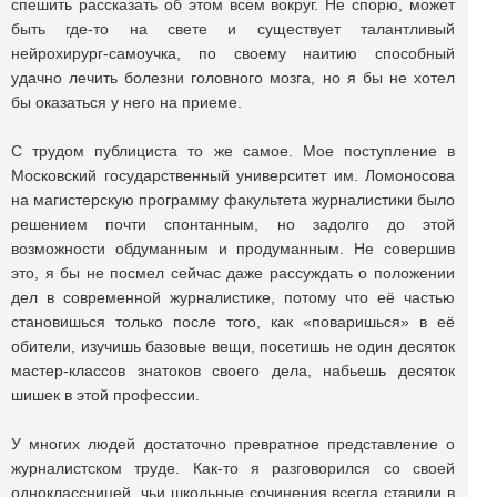
спешить рассказать об этом всем вокруг. Не спорю, может
быть где-то на свете и существует талантливый
нейрохирург-самоучка, по своему наитию способный
удачно лечить болезни головного мозга, но я бы не хотел
бы оказаться у него на приеме.
С трудом публициста то же самое. Мое поступление в
Московский государственный университет им. Ломоносова
на магистерскую программу факультета журналистики было
решением почти спонтанным, но задолго до этой
возможности обдуманным и продуманным. Не совершив
это, я бы не посмел сейчас даже рассуждать о положении
дел в современной журналистике, потому что её частью
становишься только после того, как «поваришься» в её
обители, изучишь базовые вещи, посетишь не один десяток
мастер-классов знатоков своего дела, набьешь десяток
шишек в этой профессии.
У многих людей достаточно превратное представление о
журналистском труде. Как-то я разговорился со своей
одноклассницей, чьи школьные сочинения всегда ставили в