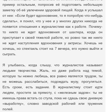
пример остальным, попросив её подготовить небольшую
заметку об её увлечении здоровой пищей. Когда я услышал
от нее: «Если будет вдохновение, то я попробую что-нибудь
сделать», я понял, что у нее и у многих других никогда не
появится отношения к журналистике как к работе. Почему-
то никто не ждет вдохновения от шахтера, когда он
приступает к своей тяжелой работе, но ровно так же никто
не ждет наступления вдохновения у актрисы. Хочешь не
хочешь, но спектакль стоит на 7 вечера, его нужно выйти и
сыграть.
Я улыбаюсь, когда слышу, что журналистов называют
людьми творчества. Жаль, но даже работа над темой,
которую ты нежно любишь, все равно является трудом, ты
не можешь расслабиться, подождать музу, прогуляться.
Есть сроки, есть задание. В журналистику стоит идти
людям, простите за прямоту, с «железным задом»: ты не
имеешь права встать со стула, пока не сдашь свою дневную
«выработку», словно заводской рабочий или труженик
полей.