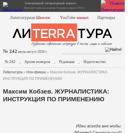
Электронный литературный журнал.
Выходит один раз в месяц. Основан в апреле 2014 г.
Школа
канал
Лиterraтурная
YouTube
Партнеры
№ 242
июль-август 2026 г.
№ 242
Архив номеров
Редакция
Издательство
.
.
.
Лиterraтура
»
Нон-фикшн
» Максим Кобзев. ЖУРНАЛИСТИКА:
ИНСТРУКЦИЯ ПО ПРИМЕНЕНИЮ
Максим Кобзев. ЖУРНАЛИСТИКА:
ИНСТРУКЦИЯ ПО ПРИМЕНЕНИЮ
Идеи всегда вне моды.
(Матвей Ганапольский)