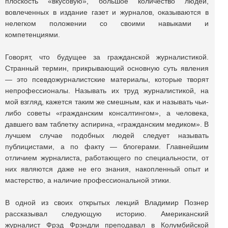
плоскость «вкусовую», большое количество людей,
вовлеченных в издание газет и журналов, оказываются в
нелегком положении со своими навыками и
компетенциями.
Говорят, что будущее за гражданской журналистикой.
Странный термин, прикрывающий основную суть явления
— это псевдожурналистские материалы, которые творят
непрофессионалы. Называть их труд журналистикой, на
мой взгляд, кажется таким же смешным, как и называть чьи-
либо советы «гражданским консалтингом», а человека,
давшего вам таблетку аспирина, «гражданским медиком». В
лучшем случае подобных людей следует называть
публицистами, а по факту — блогерами. Главнейшим
отличием журналиста, работающего по специальности, от
них являются даже не его знания, накопленный опыт и
мастерство, а наличие профессиональной этики.
В одной из своих открытых лекций Владимир Познер
рассказывал следующую историю. Американский
журналист Фрэд Фрэндли преподавал в Колумбийской