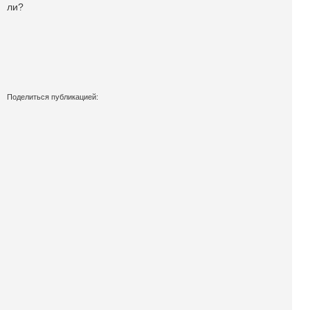
ли?
Поделиться публикацией:
3 305
Опубликовано
23 фев 2015
КОНКУРСЫ И ПРЕМИИ
АФИША