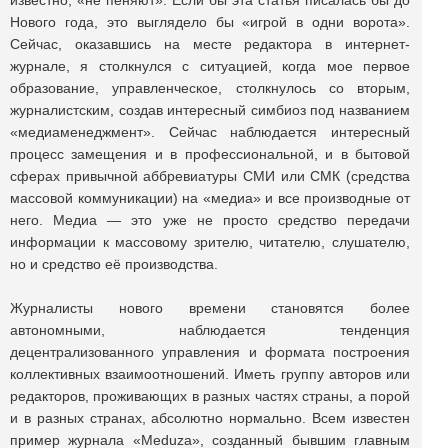
известно, «не пеняют». Если бы эта статья писалась бы до
Нового года, это выглядело бы «игрой в одни ворота».
Сейчас, оказавшись на месте редактора в интернет-
журнале, я столкнулся с ситуацией, когда мое первое
образование, управленческое, столкнулось со вторым,
журналистским, создав интересный симбиоз под названием
«медиаменеджмент». Сейчас наблюдается интересный
процесс замещения и в профессиональной, и в бытовой
сферах привычной аббревиатуры СМИ или СМК (средства
массовой коммуникации) на «медиа» и все производные от
него. Медиа — это уже не просто средство передачи
информации к массовому зрителю, читателю, слушателю,
но и средство её производства.
Журналисты нового времени становятся более
автономными, наблюдается тенденция
децентрализованного управления и формата построения
коллективных взаимоотношений. Иметь группу авторов или
редакторов, проживающих в разных частях страны, а порой
и в разных странах, абсолютно нормально. Всем известен
пример журнала «Meduza», созданный бывшим главным