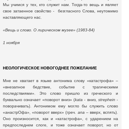
Мы учимся у тех, кто служит нам. Тогда-то вещь и являет
свое затаенное свойство - безгласного Слова, неутомимо
наставляющего нас.
«Вещь и слово. О лирическом музее» (1983-84)
1 ноября
НЕОЛОГИЧЕСКОЕ НОВОГОДНЕЕ ПОЖЕЛАНИЕ
Мне не хватает в языке антонима слову «катастрофа» –
«внезапное бедствие, событие с трагическими
последствиями». Это слово пришло из греческого и
буквально означает «поворот вниз» (
kata
- вниз,
streph
ein
-
поворачивать). Антонимом ему могло бы служить слово
«анастрОфа», «поворот вверх» (греч.
ana
– вверх, вспять).
Оно произносится, как и «катастрофа», с ударением на
предпоследнем слоге, и тоже означает поворот, но от