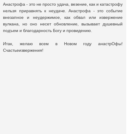
Анастрофа - это не просто удача, везение, как и катастрофу
нельзя приравнять к неудаче. Анастрофа - это событие
внезапное и неудержимое, как обвал или извержение
вулкана, но оно несет обновление, вызывает душевный
подъем и благодарность Богу и провидению.
Итак, желаю всем в Новом году анастрОфы!
Счастьеизвержения!
31 декабря
Поделиться публикацией:
3 331
Опубликовано
20 окт 2014