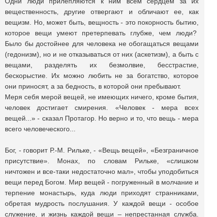
Одни люди прилепляются к ним всем сердцем за их
вещественность, другие отвергают и обличают ее, как
вещизм. Но, может быть, вещность - это покорность бытию,
которое вещи умеют претерпевать глубже, чем люди?
Было бы достойнее для человека не обогащаться вещами
(гедонизм), но и не отказываться от них (аскетизм), а быть с
вещами, разделять их безмолвие, бесстрастие,
бескорыстие. Их можно любить не за богатство, которое
они приносят, а за бедность, в которой они пребывают.
Меря себя мерой вещей, не имеющих ничего, кроме бытия,
человек достигает смирения. «Человек - мера всех
вещей...» - сказал Протагор. Но верно и то, что вещь - мера
всего человеческого...
Бог, - говорит Р.-М. Рильке, - «Вещь вещей», «Безграничное
присутствие». Монах, по словам Рильке, «слишком
ничтожен и все-таки недостаточно мал», чтобы уподобиться
вещи перед Богом. Мир вещей - погруженный в молчание и
терпение монастырь, куда люди приходят странниками,
обретая мудрость послушания. У каждой вещи - особое
служение, и жизнь каждой вещи – непpестанная служба.