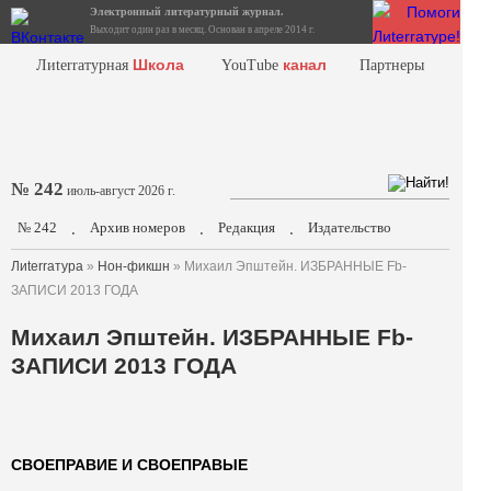
Электронный литературный журнал.
Выходит один раз в месяц. Основан в апреле 2014 г.
Школа
канал
Лиterraтурная
YouTube
Партнеры
№ 242
июль-август 2026 г.
№ 242
Архив номеров
Редакция
Издательство
.
.
.
Лиterraтура
»
Нон-фикшн
» Михаил Эпштейн. ИЗБРАННЫЕ Fb-
ЗАПИСИ 2013 ГОДА
Михаил Эпштейн. ИЗБРАННЫЕ Fb-
ЗАПИСИ 2013 ГОДА
СВОЕПРАВИЕ И СВОЕПРАВЫE