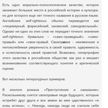
Есть одно морально-психологическое качество, которое
занимает большое место в российской истории и культуре,
но для которого еще нет точного названия в русском языке.
Английское
self-righteous
обычно переводится как
«лицемерный, фарисейский, ханжеский, самодовольный».
Однако ни одно из этих слов не передает точного значения
self-righteous
: буквально – «само-праведный», «само-
правый» или «свое-правый. Своепр
a
вие - неизменная и
непоколебимая уверенность в своей правоте, одержимость
и ослепленность своей правотой. Возможно, гипертрофия
этого качества в российском обществе как раз и мешает
возникновению соответствующего понятия и критической
оценки.
Вот несколько литературных примеров.
В эпилоге романа «Преступление и наказание»
Раскольникову снятся своеправые люди будущего, которые
истребят друг друга и все живое во имя царственного «я
есмь истина»: «...Никогда, никогда люди не считали себя