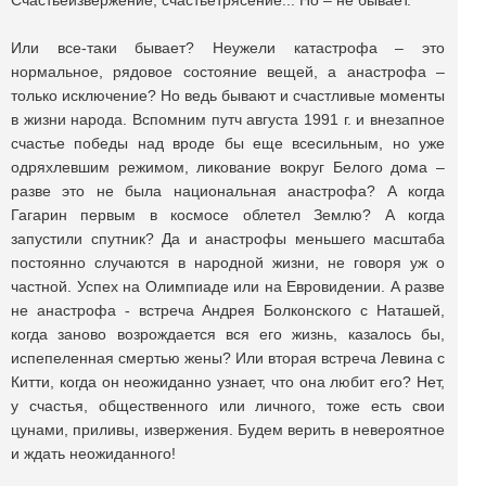
Счастьеизвержение, счастьетрясение... Но – не бывает.
Или все-таки бывает? Неужели катастрофа – это
нормальное, рядовое состояние вещей, а анастрофа –
только исключение? Но ведь бывают и счастливые моменты
в жизни народа. Вспомним путч августа 1991 г. и внезапное
счастье победы над вроде бы еще всесильным, но уже
одряхлевшим режимом, ликование вокруг Белого дома –
разве это не была национальная анастрофа? А когда
Гагарин первым в космосе облетел Землю? А когда
запустили спутник? Да и анастрофы меньшего масштаба
постоянно случаются в народной жизни, не говоря уж о
частной. Успех на Олимпиаде или на Евровидении. А разве
не анастрофа - встреча Андрея Болконского с Наташей,
когда заново возрождается вся его жизнь, казалось бы,
испепеленная смертью жены? Или вторая встреча Левина с
Китти, когда он неожиданно узнает, что она любит его? Нет,
у счастья, общественного или личного, тоже есть свои
цунами, приливы, извержения. Будем верить в невероятное
и ждать неожиданного!