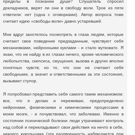
пределы в познании души? Слушатель спросил
докладчиков, верят ли они в свободу воли. Трое из пяти
ответили: нет (одна с оговорками). Автор вопроса тоже
считает идею «свободы воли» давно устаревшей.
Мне вдруг захотелось посмотреть в глаза людям, которые
считают свое поведение предзаданным, чувствуют себя
механизмами, нейронными куклами - и стало жутковато. Я
знаю, что не найду в их глазах ничего, кроме человеческого
любопытства, скепсиса, смущения, вызова и других вполне
понятных чувств; но то, что они не считают себя
свободными, а значит и ответственными за эти состояния,
вызывает ступор.
Я попробовал представить себя самого таким механизмом:
все, что я делаю и переживаю, предопределено
нейронами, физическими и химическими процессами в
моем мозге, - и почувствовал, что заболеваю. Именно в
состоянии психической болезни люди утрачивают контроль
над собой и перекладывают свои действия на нечто в себе,
некоего кукольщика (эта раздвоенность наблюдается при