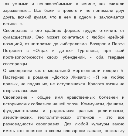
так умными и непоколебимыми в истине, как считали
зараженные... Все были в тревоге и не понимали друг
друга, всякий думал, что в нем в одном и заключается
истина...»
Своеправие в его крайних формах трудно отличить от
сумасшествия. Оно может сочетаться с любой идейной
позицией, от нигилизма до либерализма. Базаров и Павел
Петрович в «Отцах и детях» Тургенева, при всей
противоположности своих убеждений, - оба твердые
своеправцы.
О своеправии как о моральной мертвенности говорит Б.
Пастернак в романе «Доктор Живаго»: «Я не люблю
правых, не падавших, не оступившихся. Красота жизни не
открывалась им».
Своеправие - общее имя нравственных болезней и
исторических соблазнов нашей эпохи. Koммунизм, фашизм,
фундаментализм и радикализм разных религиозных,
атеистических, геополитических оттенков - это все
разновидности своеправия. Для любой культуры важно
иметь это понятие в своем словарном запасе, поскольку