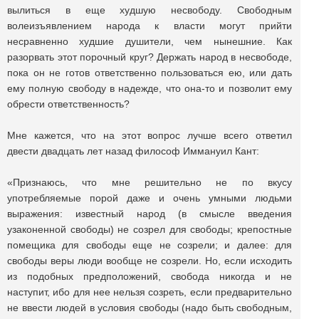
вылиться в еще худшую несвободу. Свободным
волеизъявлением народа к власти могут прийти
несравненно худшие душители, чем нынешние. Как
разорвать этот порочный круг? Держать народ в несвободе,
пока он не готов ответственно пользоваться ею, или дать
ему полную свободу в надежде, что она-то и позволит ему
обрести ответственность?
Мне кажется, что на этот вопрос лучше всего ответил
двести двадцать лет назад философ Иммануил Кант:
«Признаюсь, что мне решительно не по вкусу
употребляемые порой даже и очень умными людьми
выражения: известный народ (в смысле введения
узаконенной свободы) не созрел для свободы; крепостные
помещика для свободы еще не созрели; и далее: для
свободы веры люди вообще не созрели. Но, если исходить
из подобных предположений, свобода никогда и не
наступит, ибо для нее нельзя созреть, если предварительно
не ввести людей в условия свободы (надо быть свободным,