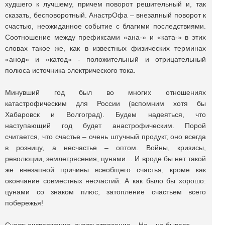
худшего к лучшему, причем поворот решительный и, так
сказать, бесповоротный. АнастрОфа – внезапный поворот к
счастью, неожиданное событие с благими последствиями.
Соотношение между префиксами «ана-» и «ката-» в этих
словах такое же, как в известных физических терминах
«анод» и «катод» - положительный и отрицательный
полюса источника электрического тока.
Минувший год был во многих отношениях
катастрофическим для России (вспомним хотя бы
Хабаровск и Волгоград). Будем надеяться, что
наступающий год будет анастрофическим. Порой
считается, что счастье – очень штучный продукт, оно всегда
в розницу, а несчастье – оптом. Войны, кризисы,
революции, землетрясения, цунами… И вроде бы нет такой
же внезапной причины всеобщего счастья, кроме как
окончание совместных несчастий. А как было бы хорошо:
цунами со знаком плюс, затопление счастьем всего
побережья!