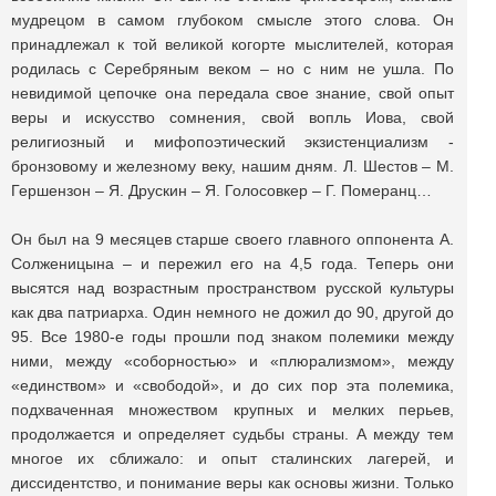
мудрецом в самом глубоком смысле этого слова. Он
принадлежал к той великой когорте мыслителей, которая
родилась с Серебряным веком – но с ним не ушла. По
невидимой цепочке она передала свое знание, свой опыт
веры и искусство сомнения, свой вопль Иова, свой
религиозный и мифопоэтический экзистенциализм -
бронзовому и железному веку, нашим дням. Л. Шестов – М.
Гершензон – Я. Друскин – Я. Голосовкер – Г. Померанц…
Он был на 9 месяцев старше своего главного оппонента А.
Солженицынa – и пережил его на 4,5 года. Теперь они
высятся над возрастным пространством русской культуры
как два патриарха. Один немного не дожил до 90, другой до
95. Все 1980-е годы прошли под знаком полемики между
ними, между «соборностью» и «плюрализмом», между
«единством» и «свободой», и до сих пор эта полемика,
подхваченная множеством крупных и мелких перьев,
продолжается и определяет судьбы страны. А между тем
многое их сближало: и опыт сталинских лагерей, и
диссидентство, и понимание веры как основы жизни. Только