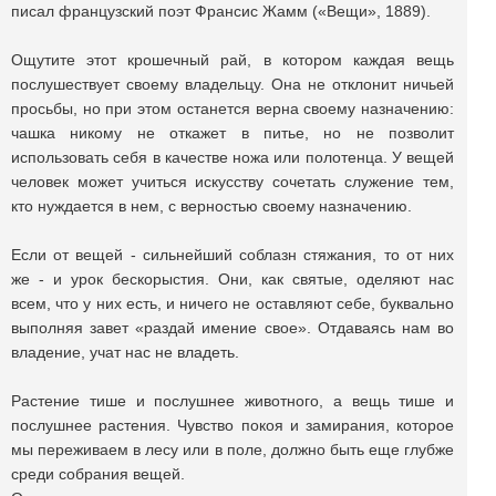
писал французский поэт Франсис Жамм («Вещи», 1889).
Ощутите этот крошечный paй, в котором каждая вещь
послушествует своему владельцу. Она не отклонит ничьей
просьбы, но при этом останется верна своему назначению:
чашка никому не откажет в питье, но не позволит
использовать себя в качестве ножа или полотенца. У вещей
человек может учиться искусству сочетать служение тем,
кто нуждается в нем, с верностью своему назначению.
Если от вещей - сильнейший соблазн стяжания, то от них
же - и урок бескорыстия. Они, как святые, оделяют нас
всем, что у них есть, и ничего не оставляют себе, буквально
выполняя завет «раздай имение свое». Отдаваясь нам во
владение, учат нас не владеть.
Растение тише и послушнее животного, а вещь тише и
послушнее растения. Чувство покоя и замирания, которое
мы переживаем в лесу или в поле, должно быть еще глубже
среди собрания вещей.