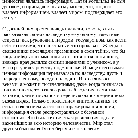
ценностей являлась информация. Натан Ротшильд не был
дураком, и принадлежащая ему мысль, что, тот, кто
владеет информацией, владеет миром, подтверждает его
статус.
С древнейших времен вождь племени, король, князь
рассказывал своему наследнику ему одному известные
секреты: как руководить народом, государством, как вести
себя с соседями, что покупать и что продавать. Жрецы и
священники посвящали преемников в свои тайны, что бы
когда-нибудь они заменили их на ответственном посту,
знахарь-врач делился своими знаниями с учеником, а у
мастера учился ремеслу подмастерье. И чаще всего самая
ценная информация передавалась по наследству, пусть и
не родственному, но один на один. И это тянулось
веками, а может и тысячелетиями; даже, когда появилась
письменность, то разного рода наблюдения, памятные
записки, книги писались и переписывались в единичных
экземплярах. Только с появлением книгопечатанья, то
есть с появлением массового тиражирования знаний,
информация стала распространяться с безумной
скоростью. Это была техническая революция, одна из
важнейших за всю историю человечества. Мир стал
другим благодаря Гуттенбергу и его коллегам.