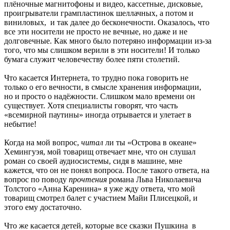
плёночные магнитофоны и видео, кассетные, дисковые,
проигрыватели грампластинок шеллачных, а потом и
виниловых, и так далее до бесконечности. Оказалось, что
все эти носители не просто не вечные, но даже и не
долговечные. Как много было потеряно информации из-за
того, что мы слишком верили в эти носители! И только
бумага служит человечеству более пяти столетий.
Что касается Интернета, то трудно пока говорить не
только о его вечности, в смысле хранения информации,
но и просто о надёжности. Слишком мало времени он
существует. Хотя специалисты говорят, что часть
«всемирной паутины» иногда отрывается и улетает в
небытие!
Когда на мой вопрос,
читал
ли ты «Острова в океане»
Хемингуэя, мой товарищ отвечает мне, что он слушал
роман со своей аудиосистемы, сидя в машине, мне
кажется, что он не понял вопроса. После такого ответа, на
вопрос по поводу
прочтения
романа Льва Николаевича
Толстого «Анна Каренина» я уже жду ответа, что мой
товарищ смотрел балет с участием Майи Плисецкой, и
этого ему достаточно.
Что же касается детей, которые все сказки Пушкина в