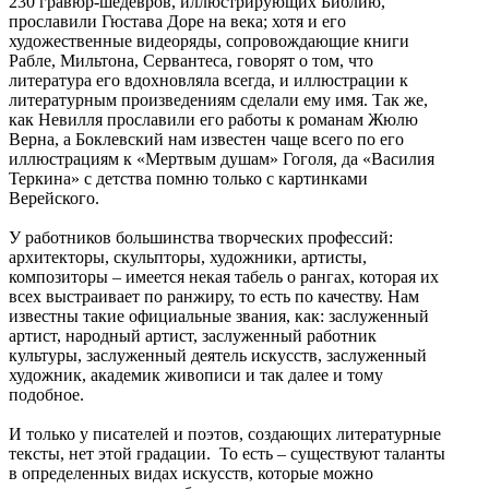
230 гравюр-шедевров, иллюстрирующих Библию,
прославили Гюстава Доре на века; хотя и его
художественные видеоряды, сопровождающие книги
Рабле, Мильтона, Сервантеса, говорят о том, что
литература его вдохновляла всегда, и иллюстрации к
литературным произведениям сделали ему имя. Так же,
как Невилля прославили его работы к романам Жюлю
Верна, а Боклевский нам известен чаще всего по его
иллюстрациям к «Мертвым душам» Гоголя, да «Василия
Теркина» с детства помню только с картинками
Верейского.
У работников большинства творческих профессий:
архитекторы, скульпторы, художники, артисты,
композиторы – имеется некая табель о рангах, которая их
всех выстраивает по ранжиру, то есть по качеству. Нам
известны такие официальные звания, как: заслуженный
артист, народный артист, заслуженный работник
культуры, заслуженный деятель искусств, заслуженный
художник, академик живописи и так далее и тому
подобное.
И только у писателей и поэтов, создающих литературные
тексты, нет этой градации. То есть – существуют таланты
в определенных видах искусств, которые можно