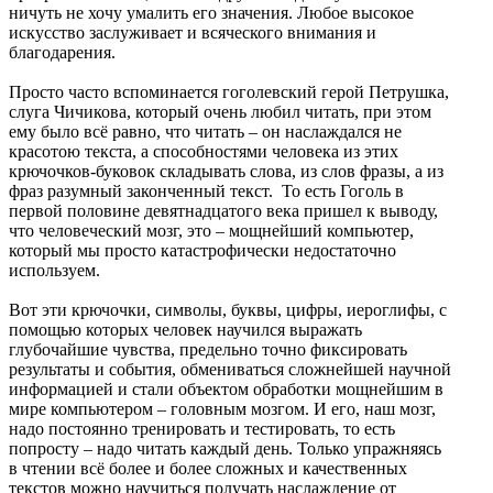
ничуть не хочу умалить его значения. Любое высокое
искусство заслуживает и всяческого внимания и
благодарения.
Просто часто вспоминается гоголевский герой Петрушка,
слуга Чичикова, который очень любил читать, при этом
ему было всё равно, что читать – он наслаждался не
красотою текста, а способностями человека из этих
крючочков-буковок складывать слова, из слов фразы, а из
фраз разумный законченный текст. То есть Гоголь в
первой половине девятнадцатого века пришел к выводу,
что человеческий мозг, это – мощнейший компьютер,
который мы просто катастрофически недостаточно
используем.
Вот эти крючочки, символы, буквы, цифры, иероглифы, с
помощью которых человек научился выражать
глубочайшие чувства, предельно точно фиксировать
результаты и события, обмениваться сложнейшей научной
информацией и стали объектом обработки мощнейшим в
мире компьютером – головным мозгом. И его, наш мозг,
надо постоянно тренировать и тестировать, то есть
попросту – надо читать каждый день. Только упражняясь
в чтении всё более и более сложных и качественных
текстов можно научиться получать наслаждение от