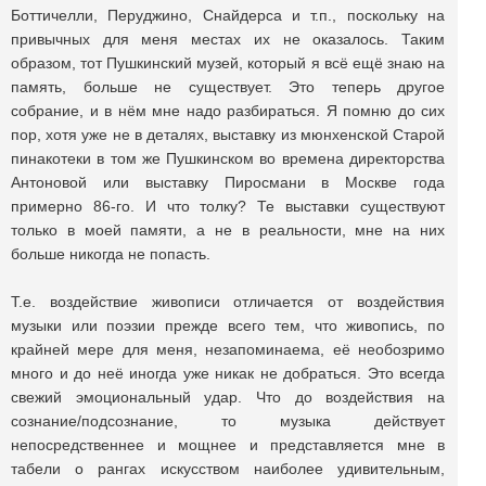
Боттичелли, Перуджино, Снайдерса и т.п., поскольку на
привычных для меня местах их не оказалось. Таким
образом, тот Пушкинский музей, который я всё ещё знаю на
память, больше не существует. Это теперь другое
собрание, и в нём мне надо разбираться. Я помню до сих
пор, хотя уже не в деталях, выставку из мюнхенской Старой
пинакотеки в том же Пушкинском во времена директорства
Антоновой или выставку Пиросмани в Москве года
примерно 86-го. И что толку? Те выставки существуют
только в моей памяти, а не в реальности, мне на них
больше никогда не попасть.
Т.е. воздействие живописи отличается от воздействия
музыки или поэзии прежде всего тем, что живопись, по
крайней мере для меня, незапоминаема, её необозримо
много и до неё иногда уже никак не добраться. Это всегда
свежий эмоциональный удар. Что до воздействия на
сознание/подсознание, то музыка действует
непосредственнее и мощнее и представляется мне в
табели о рангах искусством наиболее удивительным,