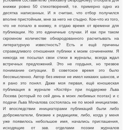
условием составителю (Михаилу Безродному) отобрать для
книжки ровно 50 стихотворений, т.е. примерно одно из
десятка написанных. И я считаю, что отбор получился
вполне пристойным, мне за него не стыдно. Кое-что из того,
что не попало в книжку, я отдаю время от времени для
публикации. Но это единичные случаи. И как при таком
скромном количестве обнародованного расчитывать на
литературную известность? Есть и ещё причины
справедливого отношения публики к моим сочинениям. Я
никогда не посылал свои стихи в журналы, всегда ждал
встречных предложений. Это не гордыня, но трезвое
понимание ситуации. В советское время это было
бессмысленно. Автор без имени не имел никаких шансов, и
я рано это понял. Даже моя первая, ещё юношеская
публикация в журнале «Костёр» при поддержке Льва
Лосева (который по сей день в моих любимых поэтах) и с
подачи Льва Мочалова состоялась не по моей инициативе.
И впоследствии инициаторами публикаций были либо
доброжелатели, близкие к редакциям, либо, когда у меня
уже появилось небольшое имя, начались приглашения,
исходящие от зав. отделами поэзии журналов