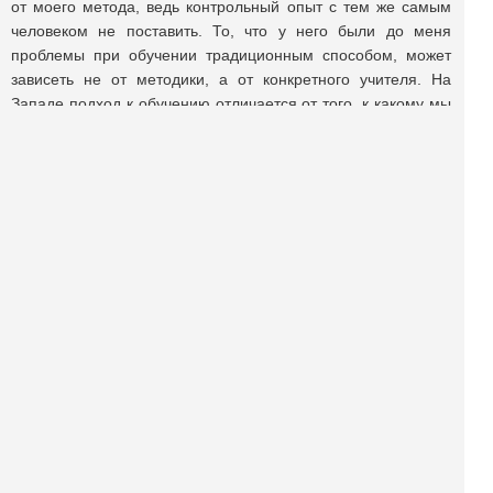
от моего метода, ведь контрольный опыт с тем же самым
человеком не поставить. То, что у него были до меня
проблемы при обучении традиционным способом, может
зависеть не от методики, а от конкретного учителя. На
Западе подход к обучению отличается от того, к какому мы
привыкли. Здесь не столько учат, сколько сообщают
необходимый объём информации, который должен быть
учеником самостоятельно усвоен. А если у ученика
возникает «несварение», то это проблемы ученика, а не
учителя. Вот такие взрослые и приходят ко мне полечиться.
Сокращённый вариант интервью опубликован в газете «Ex
Libris НГ» от 12.02.2015.
Поделиться публикацией: