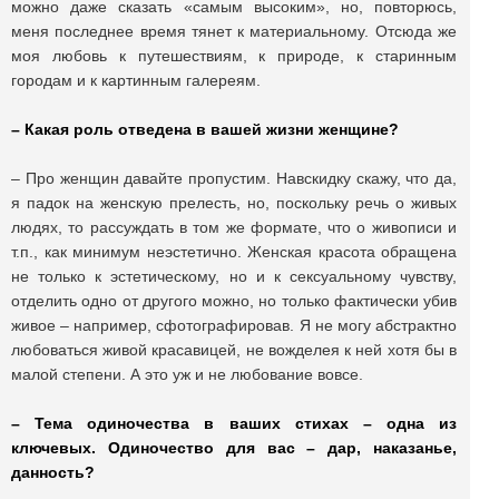
можно даже сказать «самым высоким», но, повторюсь,
меня последнее время тянет к материальному. Отсюда же
моя любовь к путешествиям, к природе, к старинным
городам и к картинным галереям.
– Какая роль отведена в вашей жизни женщине?
– Про женщин давайте пропустим. Навскидку скажу, что да,
я падок на женскую прелесть, но, поскольку речь о живых
людях, то рассуждать в том же формате, что о живописи и
т.п., как минимум неэстетично. Женская красота обращена
не только к эстетическому, но и к сексуальному чувству,
отделить одно от другого можно, но только фактически убив
живое – например, сфотографировав. Я не могу абстрактно
любоваться живой красавицей, не вожделея к ней хотя бы в
малой степени. А это уж и не любование вовсе.
– Тема одиночества в ваших стихах – одна из
ключевых. Одиночество для вас – дар, наказанье,
данность?