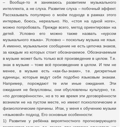
– Вообще-то я занимаюсь развитием музыкального
интеллекта, а не слуха. Развитие слуха – побочный эффект.
Рассказывать популярно о моём подходе в рамках этого
интервью, боюсь, нереально. Но, «стоя на одной ноге»,
можно попробовать. Прежде всего, метод ориентирован на
детей. Условно его можно также назвать «курсом
музыкального языка». Условно – поскольку музыка не язык.
А именно, музыкальное сообщение не есть цепочка знаков,
за каждым из которых стоит обозначаемое. Обозначаемым
в музыке может быть только всё произведение в целом. Т.е.
знак в музыке – тоже всё произведение в целом. И тем не
менее, в музыке есть «как-бы-знаки», т.е. дискретные
единицы, которые ведут себя подобно языковым знакам.
Например, порождают те или иные ожидания. Эти
ожидания не безусловны, они обусловлены культурно, т.е.
«по договорённости», но в то же время эти договорённости
возникли не на пустом месте, но имеют психологические и
физиологические причины. Итак, у меня к обучению музыки
«языковой» подход. Его основные особенности:
1) Развитие у ребёнка вероятностного прогнозирующего