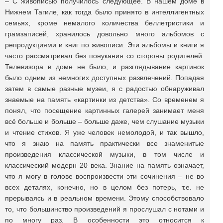
– С живописью получилось следующее. В нашем доме в
Нижнем Тагиле, как тогда было принято в интеллигентных
семьях, кроме немалого количества беллетристики и
грамзаписей, хранилось довольно много альбомов с
репродукциями и книг по живописи. Эти альбомы и книги я
часто рассматривал без понукания со стороны родителей.
Телевизора в доме не было, и разглядывание картинок
было одним из немногих доступных развлечений. Попадая
затем в самые разные музеи, я с радостью обнаруживал
знаемые на память «картинки из детства». Со временем я
понял, что посещение картинных галерей занимает меня
всё больше и больше – больше даже, чем слушание музыки
и чтение стихов. Я уже человек немолодой, и так вышло,
что я знаю на память практически все знаменитые
произведения классической музыки, в том числе и
классический модерн 20 века. Знание на память означает,
что я могу в голове воспроизвести эти сочинения – не во
всех деталях, конечно, но в целом без потерь, т.е. не
прерываясь и в реальном времени. Этому способствовало
то, что большинство произведений я прослушал с нотами и
по многу раз. В особенности это относится к