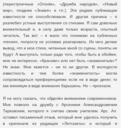
(перестроечные «Огонёк», «Дружба народов», «Новый
мир», позднее «Знамя» и т.п.). Эти редкие публикации
известности не способствовали. И другая причина – я
разлюбил устные выступления со стихами. Я сам довольно
внимательный и, в силу даже только возраста, опытный
читатель. Так вот – я мало что понимаю на публичных
чтениях, попросту не успеваю реагировать. Из чего делаю
вывод, что и мои стихи, читанные мной со сцены, поняты не
будут. А выступать только ради того, чтобы быть в обойме,
мне не интересно. «Красиво» или нет быть «знаменитым»?
Не знаю. Мне кажется – ни то ни другое. В молодости
известность и тем более «знаменитость» могли
сопровождаться преференциями если не в виде денег, то
как минимум в виде внимания барышень. Но – проехали.
Я не могу сказать, что обделён вниманием современников.
Мне повезло на дружбу с Арсением Александровичем
Тарковским, которого я считаю своим учителем. Арс. Ал.
оставил письменный отзыв, который мне удалось получить
в оригинале из редакции «Литгазеты» и который я