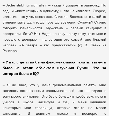
– Jeder stirbt fur sich allein – каждый умирает в одиночку. Но
ведь и живёт каждый в одиночку, и это не иллюзия. Скорее,
иллюзия, что у человека есть близкие. Возможно, в какой-то
степени мать, да и то до поры до времени. Супруги? Скучно
говорить банальности. Муж-жена – первый кандидат в
предатели. Дети? Нет, Надя, не хочу на эту тему, хотя мне и
повезло с дочерью – на сегодня это самый мне близкий
человек. «А завтра – кто предскажет?» (с) В. Левик из
Ронсара.
– У вас с детства была феноменальная память, вы чуть
было не стали объектом изучения Лурии. Что за
история была с IQ?
– Я не знал, что у меня феноменальная память. Мне
казалось естественным запоминать всё, что попадало в
зону моего внимания. Это было большим удобством, пока я
учился в школе, институте и т.д., и меня удивляли
некоторые мои товарищи, которые что-то не могли
запомнить. В девятом классе я поспорил с