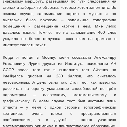
знакомому маршруту, развешивая по пути следования на
стенах и заборах те объекты, которые хотел запомнить. Во
всяком случае, запоминание картин в музеях и на
выставках было похожим – запоминал топографию
помещения и размещение картин в нём. Мне легко
давались языки. Помню, что на запоминание 400 слов
уходило не более получаса, пока ехал на трамвае в
институт сдавать зачёт.
Когда я попал в Москву, меня сосватали Александру
Романовичу Лурии друзья из Института психологии АН
СССР после того как я выполнил тест Айзенка на
intelligence quotient на 280 баллов, что считалось
невозможным. А дело было так. Этот тест, как известно,
рассчитан на оценку умственных способностей по трём
параметрам – словесному, математическому и
графическому. В моём случае тест был честным лишь
отчасти – у меня с одной стороны топографический
кретинизм, очень плохо с пространственным
воображением, а с другой – навык участника
математических олимпиад и лингвистическое образование,