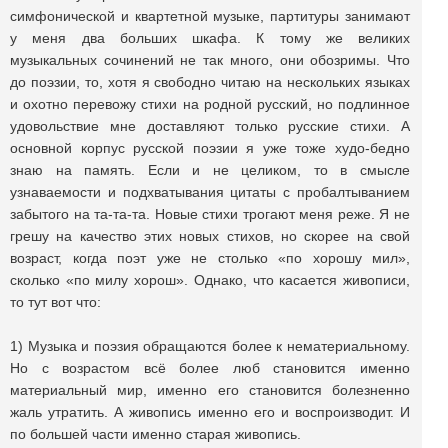
симфонической и квартетной музыке, партитуры занимают
у меня два больших шкафа. К тому же великих
музыкальных сочинений не так много, они обозримы. Что
до поэзии, то, хотя я свободно читаю на нескольких языках
и охотно перевожу стихи на родной русский, но подлинное
удовольствие мне доставляют только русские стихи. А
основной корпус русской поэзии я уже тоже худо-бедно
знаю на память. Если и не целиком, то в смысле
узнаваемости и подхватывания цитаты с пробалтыванием
забытого на та-та-та. Новые стихи трогают меня реже. Я не
грешу на качество этих новых стихов, но скорее на свой
возраст, когда поэт уже не столько «по хорошу мил»,
сколько «по милу хорош». Однако, что касается живописи,
то тут вот что:
1) Музыка и поэзия обращаются более к нематериальному.
Но с возрастом всё более люб становится именно
материальный мир, именно его становится болезненно
жаль утратить. А живопись именно его и воспроизводит. И
по большей части именно старая живопись.