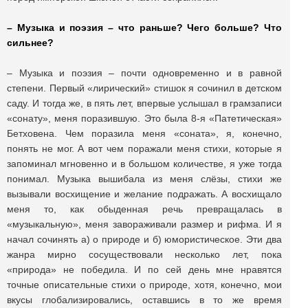
– Музыка и поэзия – что раньше? Чего больше? Что
сильнее?
– Музыка и поэзия – почти одновременно и в равной
степени. Первый «лирический» стишок я сочинил в детском
саду. И тогда же, в пять лет, впервые услышал в грамзаписи
«сонату», меня поразившую. Это была 8-я «Патетическая»
Бетховена. Чем поразила меня «соната», я, конечно,
понять не мог. А вот чем поражали меня стихи, которые я
запоминал мгновенно и в большом количестве, я уже тогда
понимал. Музыка вышибала из меня слёзы, стихи же
вызывали восхищение и желание подражать. А восхищало
меня то, как обыденная речь превращалась в
«музыкальную», меня завораживали размер и рифма. И я
начал сочинять а) о природе и б) юмористическое. Эти два
жанра мирно сосуществовали несколько лет, пока
«природа» не победила. И по сей день мне нравятся
точные описательные стихи о природе, хотя, конечно, мои
вкусы глобализировались, оставшись в то же время