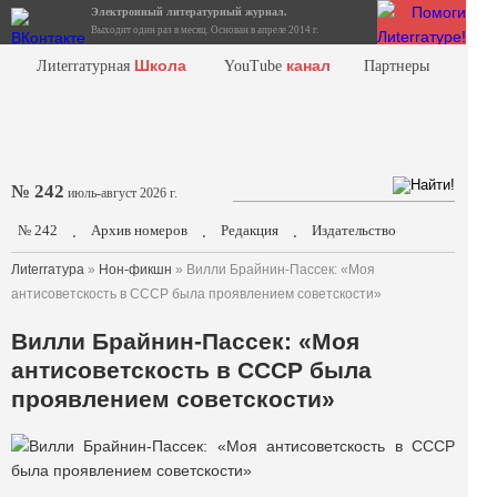
Электронный литературный журнал.
Выходит один раз в месяц. Основан в апреле 2014 г.
Школа
канал
Лиterraтурная
YouTube
Партнеры
№ 242
июль-август 2026 г.
№ 242
Архив номеров
Редакция
Издательство
.
.
.
Лиterraтура
»
Нон-фикшн
» Вилли Брайнин-Пассек: «Моя
антисоветскость в СССР была проявлением советскости»
Вилли Брайнин-Пассек: «Моя
антисоветскость в СССР была
проявлением советскости»