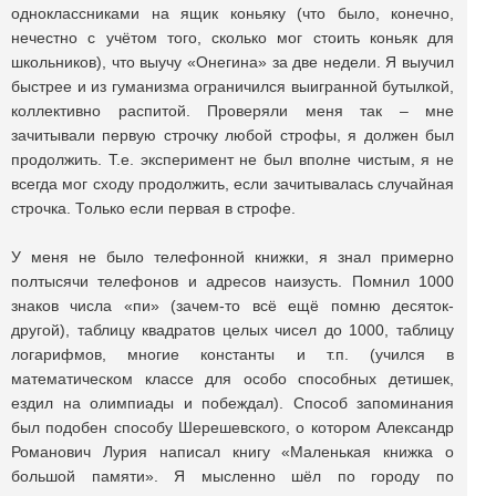
одноклассниками на ящик коньяку (что было, конечно,
нечестно с учётом того, сколько мог стоить коньяк для
школьников), что выучу «Онегина» за две недели. Я выучил
быстрее и из гуманизма ограничился выигранной бутылкой,
коллективно распитой. Проверяли меня так – мне
зачитывали первую строчку любой строфы, я должен был
продолжить. Т.е. эксперимент не был вполне чистым, я не
всегда мог сходу продолжить, если зачитывалась случайная
строчка. Только если первая в строфе.
У меня не было телефонной книжки, я знал примерно
полтысячи телефонов и адресов наизусть. Помнил 1000
знаков числа «пи» (зачем-то всё ещё помню десяток-
другой), таблицу квадратов целых чисел до 1000, таблицу
логарифмов, многие константы и т.п. (учился в
математическом классе для особо способных детишек,
ездил на олимпиады и побеждал). Способ запоминания
был подобен способу Шерешевского, о котором Александр
Романович Лурия написал книгу «Маленькая книжка о
большой памяти». Я мысленно шёл по городу по