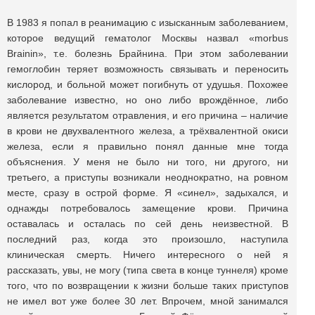
В 1983 я попал в реанимацию с изысканным заболеванием,
которое ведущий гематолог Москвы назвал «morbus
Brainin», т.е. болезнь Брайнина. При этом заболевании
гемоглобин теряет возможность связывать и переносить
кислород, и больной может погибнуть от удушья. Похожее
заболевание известно, но оно либо врождённое, либо
является результатом отравления, и его причина – наличие
в крови не двухвалентного железа, а трёхвалентной окиси
железа, если я правильно понял данные мне тогда
объяснения. У меня не было ни того, ни другого, ни
третьего, а приступы возникали неоднократно, на ровном
месте, сразу в острой форме. Я «синел», задыхался, и
однажды потребовалось замещение крови. Причина
оставалась и осталась по сей день неизвестной. В
последний раз, когда это произошло, наступила
клиническая смерть. Ничего интересного о ней я
рассказать, увы, не могу (типа света в конце туннеля) кроме
того, что по возвращении к жизни больше таких приступов
не имел вот уже более 30 лет. Впрочем, мной занимался