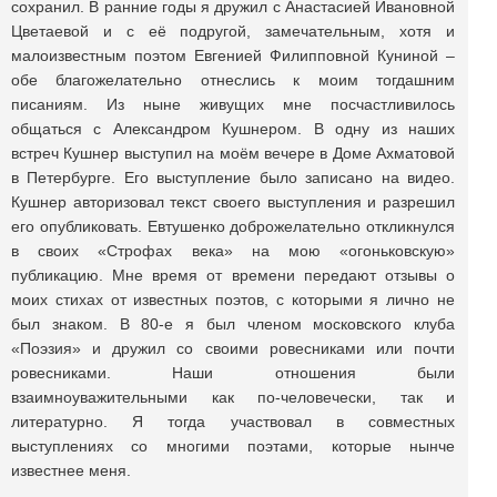
сохранил. В ранние годы я дружил с Анастасией Ивановной
Цветаевой и с её подругой, замечательным, хотя и
малоизвестным поэтом Евгенией Филипповной Куниной –
обе благожелательно отнеслись к моим тогдашним
писаниям. Из ныне живущих мне посчастливилось
общаться с Александром Кушнером. В одну из наших
встреч Кушнер выступил на моём вечере в Доме Ахматовой
в Петербурге. Его выступление было записано на видео.
Кушнер авторизовал текст своего выступления и разрешил
его опубликовать. Евтушенко доброжелательно откликнулся
в своих «Строфах века» на мою «огоньковскую»
публикацию. Мне время от времени передают отзывы о
моих стихах от известных поэтов, с которыми я лично не
был знаком. В 80-е я был членом московского клуба
«Поэзия» и дружил со своими ровесниками или почти
ровесниками. Наши отношения были
взаимноуважительными как по-человечески, так и
литературно. Я тогда участвовал в совместных
выступлениях со многими поэтами, которые нынче
известнее меня.