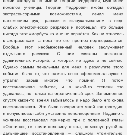
некий «колдун» по имени Георгий Фёдорович, муж моей
пожилой ученицы. Георгий Фёдорович якобы обладал
экстрасенсорными возможностями, лечил меня
наложением рук, травами и иглоукалыванием в виде
слабых электрических разрядов и пообещал, что больше
никогда этот «морбус» ко мне не вернётся. Как ни относись
к экстрасенсам, а пока что его прогноз подтверждается.
Вообще этот необыкновенный человек заслуживает
отдельного рассказа. С ним связаны несколько
удивительных историй, о которых не здесь и не сейчас.
Однако самым печальным для меня в результате этого
события было то, что память свою «феноменальную» я
утратил, забыв многое, что помнил. Я потом
восстанавливал забытое, и в какой-то степени это
удавалось, но только на ограниченный срок. Запомненное
спустя какое-то время забывалось и надо было его снова
восстанавливать. Это было воспринято мной как трагедия,
я почувствовал себя умственно неполноценным. Недавно с
усилием восстановил примерно три с половиной главы
«Онегина», т.е. почти половину текста, но махнул рукой на
дальнейшее восстановление – слишком утомительно.