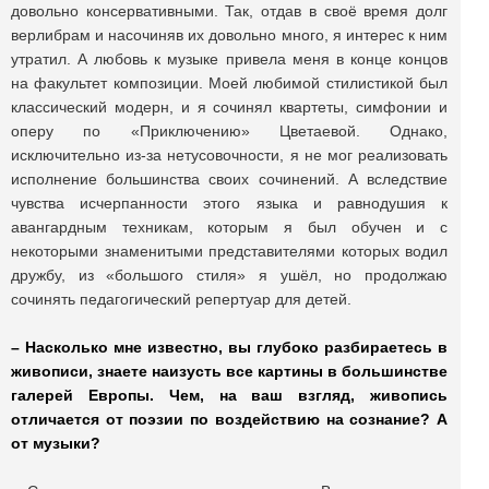
довольно консервативными. Так, отдав в своё время долг
верлибрам и насочиняв их довольно много, я интерес к ним
утратил. А любовь к музыке привела меня в конце концов
на факультет композиции. Моей любимой стилистикой был
классический модерн, и я сочинял квартеты, симфонии и
оперу по «Приключению» Цветаевой. Однако,
исключительно из-за нетусовочности, я не мог реализовать
исполнение большинства своих сочинений. А вследствие
чувства исчерпанности этого языка и равнодушия к
авангардным техникам, которым я был обучен и с
некоторыми знаменитыми представителями которых водил
дружбу, из «большого стиля» я ушёл, но продолжаю
сочинять педагогический репертуар для детей.
– Насколько мне известно, вы глубоко разбираетесь в
живописи, знаете наизусть все картины в большинстве
галерей Европы. Чем, на ваш взгляд, живопись
отличается от поэзии по воздействию на сознание? А
от музыки?