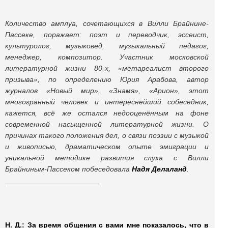
Количество амплуа, сочетающихся в Вилли Брайнине-
Пассеке, поражает: поэт и переводчик, эссеист,
культуролог, музыковед, музыкальный педагог,
менеджер, композитор. Участник московской
литературной жизни 80-х, «метареалист второго
призыва», по определению Юрия Арабова, автор
журналов «Новый мир», «Знамя», «Арион», этот
многогранный человек и интереснейший собеседник,
кажется, всё же остался недооценённым на фоне
современной насыщенной литературной жизни. О
причинах такого положения дел, о связи поэзии с музыкой
и живописью, драматическом опыте эмиграции и
уникальной методике развития слуха с Вилли
Брайниным-Пассеком побеседовала
Надя Делаланд
.
_______________________
Н. Д.: За время общения с вами мне показалось, что в