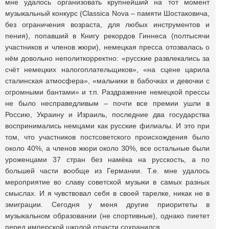
мне удалось организовать крупнейший на тот момент
музыкальный конкурс (Classica Nova – памяти Шостаковича,
без ограничения возраста, для любых инструментов и
пения), попавший в Книгу рекордов Гиннеса (полтысячи
участников и членов жюри), немецкая пресса отозвалась о
нём довольно неполиткорректно: «русские развлекались за
счёт немецких налогоплательщиков», «на сцене царила
сталинская атмосфера», «мальчики в бабочках и девочки с
огромными бантами» и т.п. Раздражение немецкой прессы
не было несправедливым – почти все премии ушли в
Россию, Украину и Израиль, последние два государства
воспринимались немцами как русские филиалы. И это при
том, что участников постсоветского происхождения было
около 40%, а членов жюри около 30%, все остальные были
уроженцами 37 стран без намёка на русскость, а по
большей части вообще из Германии. Т.е. мне удалось
мероприятие во славу советской музыки в самых разных
смыслах. И я чувствовал себя в своей тарелке, никак не в
эмиграции. Сегодня у меня другие приоритеты в
музыкальном образовании (не спортивные), однако пиетет
перед имперской школой отчасти сохранился.