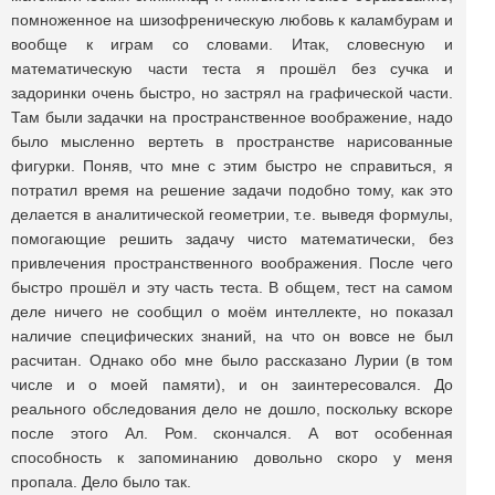
помноженное на шизофреническую любовь к каламбурам и
вообще к играм со словами. Итак, словесную и
математическую части теста я прошёл без сучка и
задоринки очень быстро, но застрял на графической части.
Там были задачки на пространственное воображение, надо
было мысленно вертеть в пространстве нарисованные
фигурки. Поняв, что мне с этим быстро не справиться, я
потратил время на решение задачи подобно тому, как это
делается в аналитической геометрии, т.е. выведя формулы,
помогающие решить задачу чисто математически, без
привлечения пространственного воображения. После чего
быстро прошёл и эту часть теста. В общем, тест на самом
деле ничего не сообщил о моём интеллекте, но показал
наличие специфических знаний, на что он вовсе не был
расчитан. Однако обо мне было рассказано Лурии (в том
числе и о моей памяти), и он заинтересовался. До
реального обследования дело не дошло, поскольку вскоре
после этого Ал. Ром. скончался. А вот особенная
способность к запоминанию довольно скоро у меня
пропала. Дело было так.