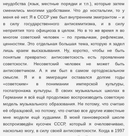
неудобства (язык, местные порядки и т.п.), которые затем
сменились многими удобствами. Что до ностальгии, то у
меня её нет. Я в СССР уже был внутренним эмигрантом – и
в силу государственного антисемитизма, и в силу
неприятия того официоза в целом. Но в то же время я во
многом советский человек – по привычкам, рефлексам,
ценностям. Это отдельная большая тема, которую я задел
лишь краем высказывания. Ну, коротко, чтобы не быть
понятым превратно: антисоветскость есть проявление
советскости. Несоветский человек не может быть
антисоветчиком. А я им был в самом ортодоксальном
смысле. Я и в эмиграции оставался долгие годы
«советским» в понимании имперской культуры,
госпатронажа культуры. В своих музыкальных школах в
Германии я всё ещё продолжаю воспроизводить советскую
модель музыкального образования. Не потому, что считаю
её образцовой, но потому, что считаю все другие известные
мне модели ещё худшими. В моей ганноверской школе
воспроизведён кусочек СССР, который я очеловечиваю,
насколько могу, в силу своей антисоветскости. Когда в 1997