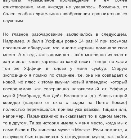
выучивал музыкальное произведение и тем более
стихотворение, мне никогда не удавалось. Возможно, от
более слабого зрительного воображения сравнительно со
слуховым.
Но главное разочарование заключалось в следующем.
Например, я был в Уффици ровно 14 раз. И при восьмом
посещении обнаружил, что многие картины поменяли свои
места. А я ведь как запоминал – шёл мысленно из зала в
зал и знал, какая картина за какой висит. Теперь по части
той же Уффици в голове у меня сумбур. Старую
экспозицию я помню по старинке, т.е. она не совпадает с
новой, но плюс к этому выучил новый аппендикс, который
воспринимаю как совершенно независимый от Уффици
музей (Рембрандт, Ван Дейк, Веласкес и т.д.). А весь второй
коридор (направо от окна с видом на Понте Веккио)
полностью перемешался, причём уже дважды. Тициан или,
например, Пармиджанино выскакивают то в одном месте,
то в другом. Та же история имела у меня место, когда мы с
вами были в Пушкинском музее в Москве. Если помните, я
вынужден был спрашивать у сотрудников музея, как найти