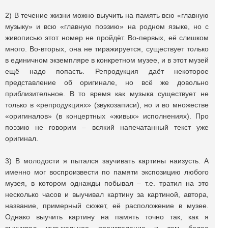
2) В течение жизни можно выучить на память всю «главную
музыку» и всю «главную поэзию» на родном языке, но с
живописью этот номер не пройдёт. Во-первых, её слишком
много. Во-вторых, она не тиражируется, существует только
в единичном экземпляре в конкретном музее, и в этот музей
ещё надо попасть. Репродукция даёт некоторое
представление об оригинале, но всё же довольно
приблизительное. В то время как музыка существует не
только в «репродукциях» (звукозаписи), но и во множестве
«оригиналов» (в концертных «живых» исполнениях). Про
поэзию не говорим – всякий напечатанный текст уже
оригинал.
3) В молодости я пытался заучивать картины наизусть. А
именно мог воспроизвести по памяти экспозицию любого
музея, в котором однажды побывал – т.е. тратил на это
несколько часов и выучивал картину за картиной, автора,
название, примерный сюжет, её расположение в музее.
Однако выучить картину на память точно так, как я