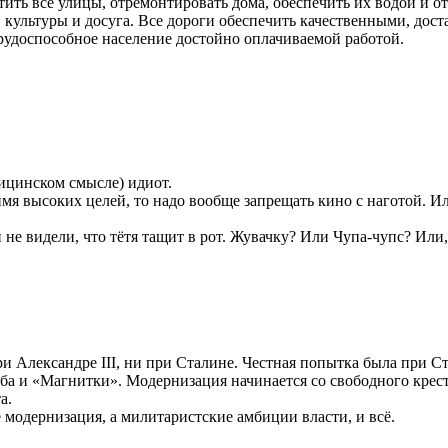
стить все улицы, отремонтировать дома, обеспечить их водой и
ультуры и досуга. Все дороги обеспечить качественными, дост
трудоспособное население достойно оплачиваемой работой.
дицинском смысле) идиот.
о имя высоких целей, то надо вообще запрещать кино с наготой. 
и не видели, что тётя тащит в рот. Жувачку? Или Чупа-чупс? Ил
и Александре III, ни при Сталине. Честная попытка была при Ст
иба и «Магнитки». Модернизация начинается со свободного крест
а.
 модернизация, а милитаристские амбиции власти, и всё.