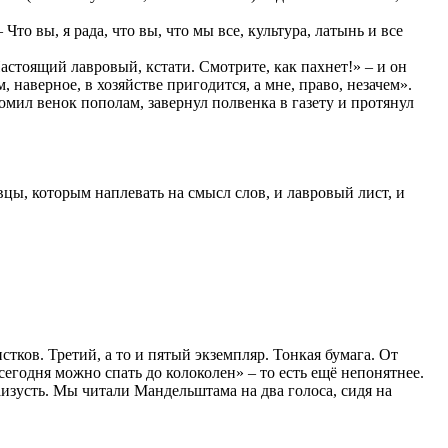
то вы, я рада, что вы, что мы все, культура, латынь и все
Настоящий лавровый, кстати. Смотрите, как пахнет!» – и он
 наверное, в хозяйстве пригодится, а мне, право, незачем».
зломил венок пополам, завернул полвенка в газету и протянул
вцы, которым наплевать на смысл слов, и лавровый лист, и
ков. Третий, а то и пятый экземпляр. Тонкая бумага. От
годня можно спать до колоколен» – то есть ещё непонятнее.
изусть. Мы читали Мандельштама на два голоса, сидя на