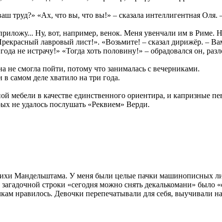
 труд?» «Ах, что вы, что вы!» – сказала интеллигентная Оля. – Ч
приложу... Ну, вот, например, венок. Меня увенчали им в Риме. 
 Прекрасный лавровый лист!». «Возьмите! – сказал дирижёр. – Вам,
и года не истрачу!» «Тогда хоть половину!» – обрадовался он, ра
а не смогла пойти, потому что занималась с вечерниками.
 в самом деле хватило на три года.
ной мебели в качестве единственного ориентира, и капризные пе
рых не удалось послушать «Реквием» Верди.
тихи Мандельштама. У меня были целые пачки машинописных лист
агадочной строки «сегодня можно снять декалькомани» было «се
ам нравилось. Девочки перепечатывали для себя, выучивали на