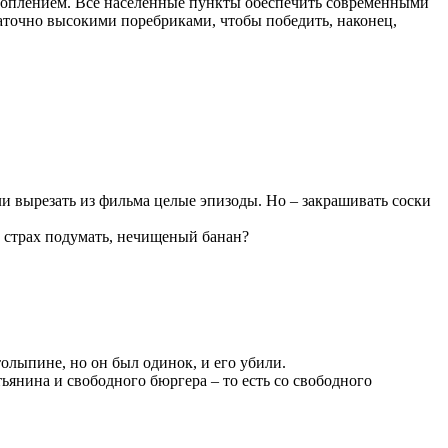
 отоплением. Все населенные пункты обеспечить современными
аточно высокими поребриками, чтобы победить, наконец,
Или вырезать из фильма целые эпизоды. Но – закрашивать соски
и, страх подумать, нечищеный банан?
олыпине, но он был одинок, и его убили.
ьянина и свободного бюргера – то есть со свободного