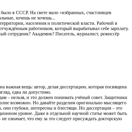
ак было в СССР. На свете мало «избранных, счастливцев
льные, хочешь не хочешь...
 территории, населения и политической власти. Рабочий в
л отчуждённым работником, который вырабатывал себе зарплату.
чный сотрудник? Академик? Писатель, журналист, режиссёр
на важная вещь: автор, делая диссертацию, которая посвящена
гляд, едва ли допустимо.
одам – нельзя, и это должен понимать учёный совет. Защитники
Вполне возможно. Но давайте разделим оригинально мыслящего
, они глубоки, интересны и блестящи. Но диссертация – это
ционном уровне. Даже в отдельной научной статье может быть
 не означает, что ему за это следует присуждать докторскую