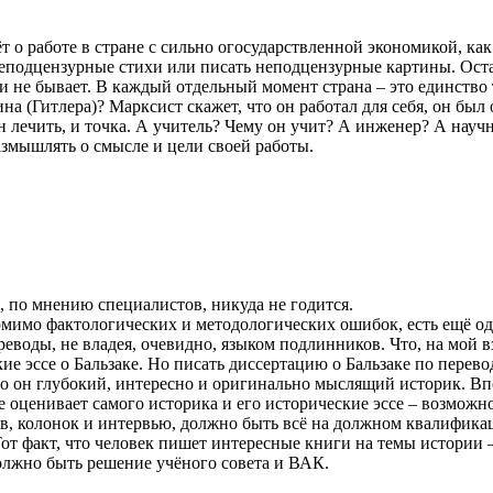
дёт о работе в стране с сильно огосударствленной экономикой, к
неподцензурные стихи или писать неподцензурные картины. Оста
ти не бывает. В каждый отдельный момент страна – это единство
на (Гитлера)? Марксист скажет, что он работал для себя, он бы
н лечить, и точка. А учитель? Чему он учит? А инженер? А нау
азмышлять о смысле и цели своей работы.
 по мнению специалистов, никуда не годится.
омимо фактологических и методологических ошибок, есть ещё од
воды, не владея, очевидно, языком подлинников. Что, на мой вз
кие эссе о Бальзаке. Но писать диссертацию о Бальзаке по перев
 что он глубокий, интересно и оригинально мыслящий историк. 
 оценивает самого историка и его исторические эссе – возможно
ов, колонок и интервью, должно быть всё на должном квалифика
Тот факт, что человек пишет интересные книги на темы истории –
 должно быть решение учёного совета и ВАК.