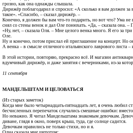
грозно, как она однажды слышала.
Дирижёр поблагодарил и спросил: «А сколько я вам должен за ваш
такое». «Спасибо, – сказал дирижёр. –
Конечно, я должен бы вам что-то подарить, но вот что? Ума не 
снял со стены венок и дал Оле понюхать. «Да, – сказала она. –
«Ну, нет, – сказала Оля. – Мне целого венка много. Я его за тр
Оле.
Ну и конечно, потом прислал ей приглашение на концерт. Но он
А венка – в смысле отличного итальянского лаврового листа – и
В этой истории, повторяю, прекрасно всё. И магазин антиквар
вдумчивый дирижёр, и даже занятия с вечерниками, из-за кото
11 сентября
МАНДЕЛЬШТАМ И ЦЕЛОВАТЬСЯ
(Из старых заметок)
Когда мне было четырнадцать-пятнадцать лет, я очень любил с
бесчисленных перепечаток случались смешные ошибки: вместо з
Но неважно. Я читал Мандельштама знакомым девочкам. Девочк
диване, глядя в окно, поверх крыш, туда, где солнце садится.
Девочкам нравились не только стихи, но и я.
Одна сказала мне шепотом: