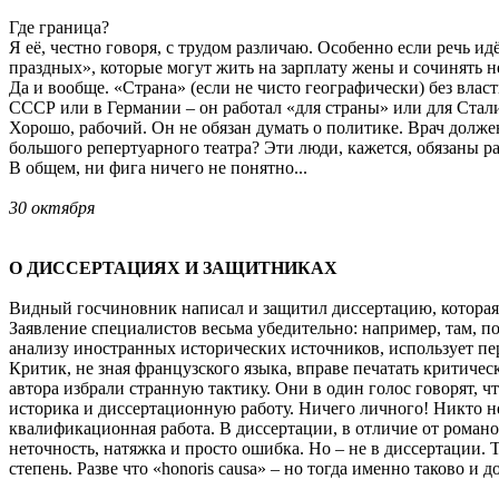
Где граница?
Я её, честно говоря, с трудом различаю. Особенно если речь и
праздных», которые могут жить на зарплату жены и сочинять 
Да и вообще. «Страна» (если не чисто географически) без влас
СССР или в Германии – он работал «для страны» или для Стали
Хорошо, рабочий. Он не обязан думать о политике. Врач долже
большого репертуарного театра? Эти люди, кажется, обязаны р
В общем, ни фига ничего не понятно...
30 октября
О ДИССЕРТАЦИЯХ И ЗАЩИТНИКАХ
Видный госчиновник написал и защитил диссертацию, которая,
Заявление специалистов весьма убедительно: например, там, п
анализу иностранных исторических источников, использует пере
Критик, не зная французского языка, вправе печатать критичес
автора избрали странную тактику. Они в один голос говорят,
историка и диссертационную работу. Ничего личного! Никто не
квалификационная работа. В диссертации, в отличие от роман
неточность, натяжка и просто ошибка. Но – не в диссертации. 
степень. Разве что «honoris causa» – но тогда именно таково и