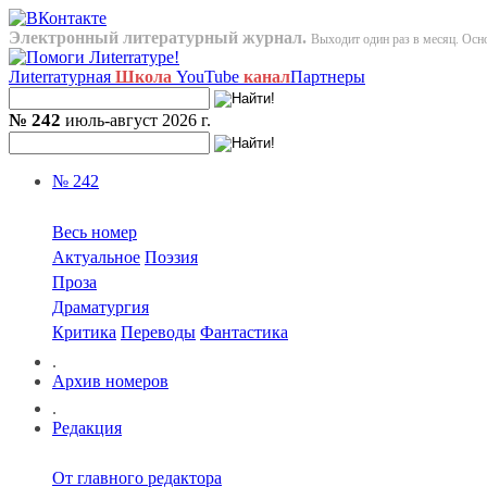
Электронный литературный журнал.
Выходит один раз в месяц. Осно
Лиterraтурная
Школа
YouTube
канал
Партнеры
№ 242
июль-август 2026 г.
№ 242
Весь номер
Актуальное
Поэзия
Проза
Драматургия
Критика
Переводы
Фантастика
.
Архив номеров
.
Редакция
От главного редактора