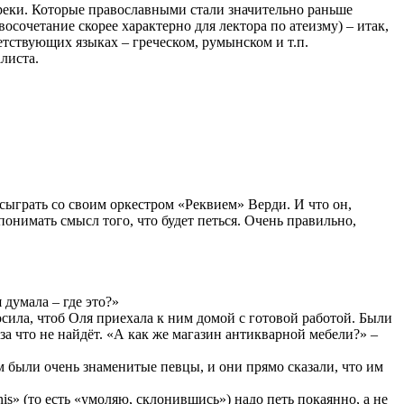
 греки. Которые православными стали значительно раньше
осочетание скорее характерно для лектора по атеизму) – итак,
тствующих языках – греческом, румынском и т.п.
листа.
 сыграть со своим оркестром «Реквием» Верди. И что он,
понимать смысл того, что будет петься. Очень правильно,
 думала – где это?»
сила, чтоб Оля приехала к ним домой с готовой работой. Были
 за что не найдёт. «А как же магазин антикварной мебели?» –
м были очень знаменитые певцы, и они прямо сказали, что им
linis» (то есть «умоляю, склонившись») надо петь покаянно, а не