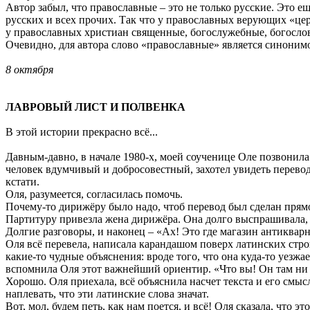
Автор забыл, что православные – это не только русские. Это е
русских и всех прочих. Так что у православных верующих «церк
у православных христиан священные, богослужебные, богослов
Очевидно, для автора слово «православные» является синонимо
8 октября
ЛАВРОВЫЙ ЛИСТ И ПОЛВЕНКА
В этой истории прекрасно всё...
Давным-давно, в начале 1980-х, моей соученице Оле позвонила
человек вдумчивый и добросовестный, захотел увидеть перевод 
кстати.
Оля, разумеется, согласилась помочь.
Почему-то дирижёру было надо, чтоб перевод был сделан прямо
Партитуру привезла жена дирижёра. Она долго выспрашивала, 
Долгие разговоры, и наконец – «Ах! Это где магазин антикварно
Оля всё перевела, написала карандашом поверх латинских стро
какие-то чудные объяснения: вроде того, что она куда-то уезжа
вспомнила Оля этот важнейший ориентир. «Что вы! Он там ни 
Хорошо. Оля приехала, всё объяснила насчет текста и его смы
наплевать, что эти латинские слова значат.
Вот, мол, будем петь, как нам поется, и всё! Оля сказала, что эт