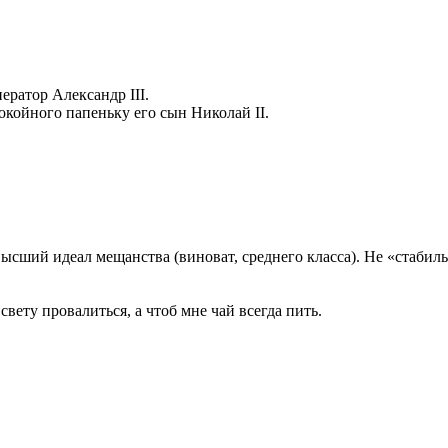
ератор Александр III.
койного папеньку его сын Николай II.
ысший идеал мещанства (виноват, среднего класса). Не «стабиль
свету провалиться, а чтоб мне чай всегда пить.