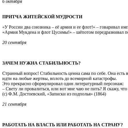
6 октября
ПРИТЧА ЖИТЕЙСКОЙ МУДРОСТИ
«У России два союзника – её армия и ее флот!» – говаривал имп
«Армия Мукдена и флот Цусимы!» – шёпотом передразнивал по
20 сентября
ЗАЧЕМ НУЖНА СТАБИЛЬНОСТЬ?
Странный вопрос! Стабильность ценна сама по себе. Она есть в
идти на любые жертвы, вплоть до всемирной катастрофы.
Это прекрасно сформулировал один литературный персонаж:
– Свету ли провалиться, или вот мне чаю не пить? Я скажу, что 
(с) Ф.М. Достоевский, «Записки из подполья» (1864)
21 сентября
РАБОТАТЬ НА ВЛАСТЬ ИЛИ РАБОТАТЬ НА СТРАНУ?