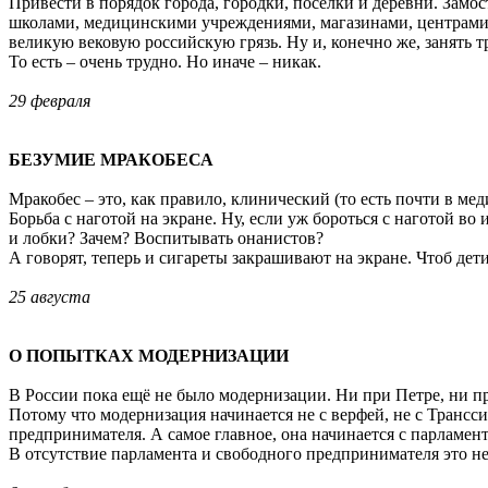
Привести в порядок города, городки, посёлки и деревни. Замо
школами, медицинскими учреждениями, магазинами, центрами к
великую вековую российскую грязь. Ну и, конечно же, занять 
То есть – очень трудно. Но иначе – никак.
29 февраля
БЕЗУМИЕ МРАКОБЕСА
Мракобес – это, как правило, клинический (то есть почти в ме
Борьба с наготой на экране. Ну, если уж бороться с наготой в
и лобки? Зачем? Воспитывать онанистов?
А говорят, теперь и сигареты закрашивают на экране. Чтоб дет
25 августа
О ПОПЫТКАХ МОДЕРНИЗАЦИИ
В России пока ещё не было модернизации. Ни при Петре, ни пр
Потому что модернизация начинается не с верфей, не с Трансс
предпринимателя. А самое главное, она начинается с парламент
В отсутствие парламента и свободного предпринимателя это не