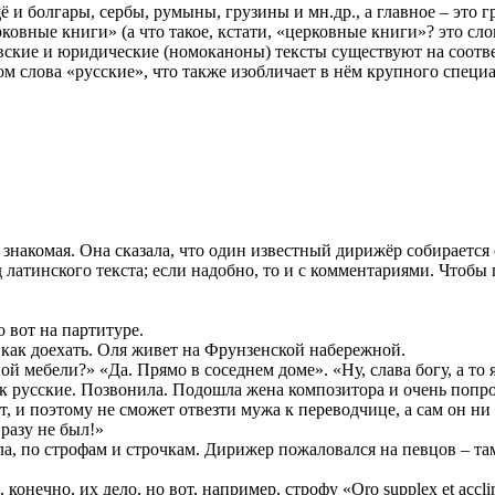
щё и болгары, сербы, румыны, грузины и мн.др., а главное – это
овные книги» (а что такое, кстати, «церковные книги»? это слов
ские и юридические (номоканоны) тексты существуют на соотве
м слова «русские», что также изобличает в нём крупного специа
 знакомая. Она сказала, что один известный дирижёр собирается
латинского текста; если надобно, то и с комментариями. Чтобы 
 вот на партитуре.
как доехать. Оля живет на Фрунзенской набережной.
й мебели?» «Да. Прямо в соседнем доме». «Ну, слава богу, а то я
к русские. Позвонила. Подошла жена композитора и очень попро
ет, и поэтому не сможет отвезти мужа к переводчице, а сам он ни
разу не был!»
сла, по строфам и строчкам. Дирижер пожаловался на певцов – та
о, конечно, их дело, но вот, например, строфу «Oro supplex et acc