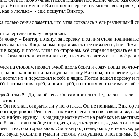
ов. Но они вместе с Виктором отвергли эту мысль: во-первых, б
й, как в люльке», - ещё пошутил Виктор.
ха только сейчас заметил, что мгла соткалась в еле различимый 
ый завертелся вокруг воронкой.
ба лодку, – Виктор потянул за верёвку, и за ним стала поднима
вала пасть. Когда корма поравнялась с её нижней губой, Лёха за
 корму и потом, глядя по сторонам, всё старался держать её в п
к. Тогда он стал вспоминать те, что читал с детьми. «… всё рав
улся на сторону, провел рукой вдоль борта и сразу попал во что-
нашёл капюшон и натянул на голову Виктора, но течение тут ж
а достал их и переложил к себе в ящик. Потом нашёл верёвку и 
ёб. Потом снова грёб, и опять грёб, со стоном выталкивая из лёг
лодкой плывёт. Да, нашёл его. Он сам приплыл. Ну, не он… тело…
л отбой.
. Он не знал, открыты ли у него глаза. Он не понимал, Виктор ли
чтобы иди ровно. Река несла их мимо леса, плёсов, заводей, жух
ю-нибудь ерунду – в надежде наткнуться на рыбаков из местных 
ло… или вообще не ходить, сидеть терпеть», - думал он то вслу
ей – тех, о которых знал. Старики родители, ожидание внука, р
ть. Звуки уходили в туман и глохли, уткнувшись в невидимые бер