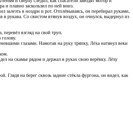
пеням и сверху следил, как спасатели заводят мотор и
ра и плавно заскользил по ней вниз.
ил залезть в ноздри и рот. Отплёвываясь, он перебирал руками,
ав в рукава. Со свистом втянув воздух, он очнулся, выдернул из
, перевёл взгляд на свой труп.
 голову.
леневшими глазами. Намотав на руку тряпку, Лёха натянул веки
хом.
дел на скамье рядом и держал в руках свою верёвку. Лёху
. Глядя на берег сквозь задние стёкла фургона, он видел, как