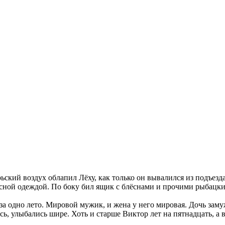
ский воздух облапил Лёху, как только он вывалился из подъезда
пасной одеждой. По боку бил ящик с блёснами и прочими рыбацки
за одно лето. Мировой мужик, и жена у него мировая. Дочь заму
сь, улыбались шире. Хоть и старше Виктор лет на пятнадцать, а в