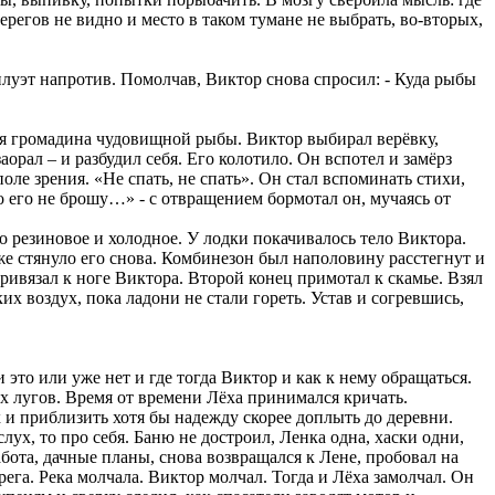
ерегов не видно и место в таком тумане не выбрать, во-вторых,
силуэт напротив. Помолчав, Виктор снова спросил: - Куда рыбы
ться громадина чудовищной рыбы. Виктор выбирал верёвку,
орал – и разбудил себя. Его колотило. Он вспотел и замёрз
оле зрения. «Не спать, не спать». Он стал вспоминать стихи,
но его не брошу…» - с отвращением бормотал он, мучаясь от
то резиновое и холодное. У лодки покачивалось тело Виктора.
е стянуло его снова. Комбинезон был наполовину расстегнут и
привязал к ноге Виктора. Второй конец примотал к скамье. Взял
ких воздух, пока ладони не стали гореть. Устав и согревшись,
 это или уже нет и где тогда Виктор и как к нему обращаться.
лых лугов. Время от времени Лёха принимался кричать.
и приблизить хотя бы надежду скорее доплыть до деревни.
х, то про себя. Баню не достроил, Ленка одна, хаски одни,
абота, дачные планы, снова возвращался к Лене, пробовал на
ега. Река молчала. Виктор молчал. Тогда и Лёха замолчал. Он