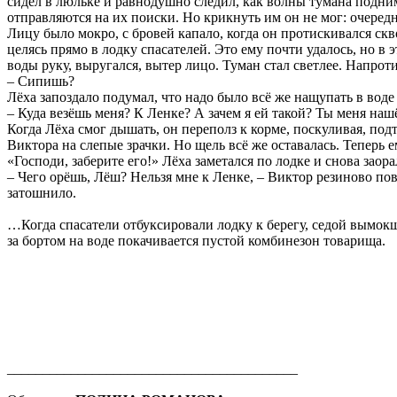
сидел в люльке и равнодушно следил, как волны тумана подним
отправляются на их поиски. Но крикнуть им он не мог: очередн
Лицу было мокро, с бровей капало, когда он протискивался скв
целясь прямо в лодку спасателей. Это ему почти удалось, но в 
воды руку, выругался, вытер лицо. Туман стал светлее. Напрот
– Сипишь?
Лёха запоздало подумал, что надо было всё же нащупать в воде 
– Куда везёшь меня? К Ленке? А зачем я ей такой? Ты меня нашёл
Когда Лёха смог дышать, он переполз к корме, поскуливая, подт
Виктора на слепые зрачки. Но щель всё же оставалась. Теперь ем
«Господи, заберите его!» Лёха заметался по лодке и снова заор
– Чего орёшь, Лёш? Нельзя мне к Ленке, – Виктор резиново пов
затошнило.
…Когда спасатели отбуксировали лодку к берегу, седой вымокши
за бортом на воде покачивается пустой комбинезон товарища.
_________________________________________