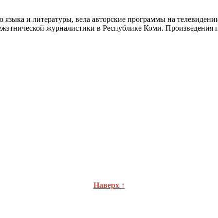
го языка и литературы, вела авторские программы на телевиден
ежэтнической журналистики в Республике Коми. Произведения п
Наверх ↑