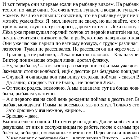
И вот теперь они впервые ехали на рыбалку вдвоём. На рыбалку
тестем, но чаще один. Уж очень тесть гундел, а когда не гундел
можете. Раз Лёха вспылил: объяснил, что на рыбалку ездит не э
мотнёт, усмехнётся. Я, мол, ничего не скажу, но вы знайте, что
трём нажил, слушать тут старого, даром что тесть. Лёха плюнул 
Лёха уже предвкушал горячий толчок от первой выпитой на воде
начать сочиться с низкого неба, и рыбу, которая наверняка отка
Они уже час как парили по ватному воздуху, с трудом различа
лепесток. Туман не рассеивался. Не рассеялся он ни через час, 
– Трындец, а не рыбалка, - Лёха помотал головой. – Как накур
Виктор понимающе открыл ящик, достал фляжку.
– Ну, за рыбалку! – тост изсто раз смотренного фильма уже дос
Зажевали стопки колбасой, ещё с десяток раз бездумно покида
– Слушай, я однажды вон там внизу стерлядь поймал, - сказал 
– Да ладно, отродясь тут не было, - не поверил Лёха.
– От твоих родясь, возможно. А мы пацанами тут на бонах ловил
была, рыбакам уж точно.
– А я первого язя на свой день рождения поймал в десять лет.
рыбак, молодчага! Грамм на восемьсот язь потянул. Только я его
– Зато брюшко у язя нежное, жирное…
– Брюшко – дааа.
Выпили ещё по одной. Потом ещё по одной. Доели колбасу и п
девушкам, от них к сослуживицам по работе, после к самым п
блёсны, воблеры, новомодные «резинки». Пересчитали поводки
– У нас рецепт с ребятами был, - вдруг заржал Виктор, - «уха 