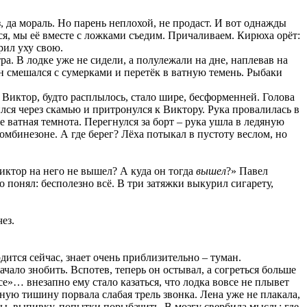
з, да мораль. Но парень неплохой, не продаст. И вот однажды
тся, мы её вместе с ложками съедим. Причаливаем. Кирюха орёт:
арил уху свою.
а. В лодке уже не сидели, а полулежали на дне, наплевав на
н смешался с сумерками и перетёк в ватную темень. Рыбаки
л Виктор, будто расплылось, стало шире, бесформенней. Голова
лся через скамью и притронулся к Виктору. Рука провалилась в
е ватная темнота. Перегнулся за борт – рука ушла в ледяную
омбинезоне. А где берег? Лёха потыкал в пустоту веслом, но
 Виктор на него не вышел? А куда он тогда
вышел
?» Павел
но понял: бесполезно всё. В три затяжки выкурил сигарету,
ез.
дится сейчас, знает очень приблизительно – туман.
ачало знобить. Вспотев, теперь он остывал, а согреться больше
е»… внезапно ему стало казаться, что лодка вовсе не плывет
атную тишину порвала слабая трель звонка. Лена уже не плакала,
ры, выпивку, попытки порыбачить. В мозгу свербила мысль: где