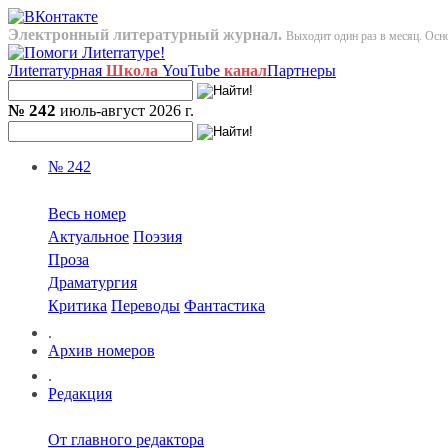
Электронный литературный журнал.
Выходит один раз в месяц. Осно
Лиterraтурная
Школа
YouTube
канал
Партнеры
№ 242
июль-август 2026 г.
№ 242
Весь номер
Актуальное
Поэзия
Проза
Драматургия
Критика
Переводы
Фантастика
.
Архив номеров
.
Редакция
От главного редактора