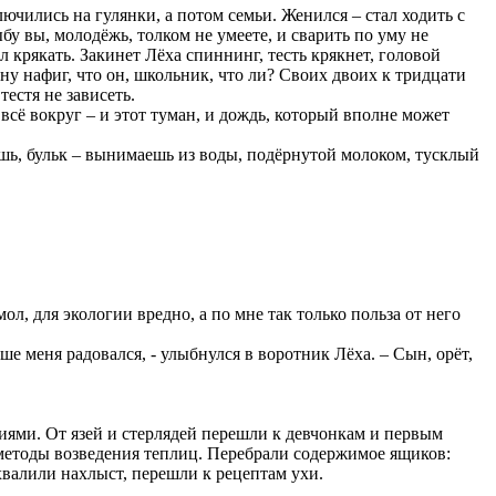
ючились на гулянки, а потом семьи. Женился – стал ходить с
ыбу вы, молодёжь, толком не умеете, и сварить по уму не
ал крякать. Закинет Лёха спиннинг, тесть крякнет, головой
а ну нафиг, что он, школьник, что ли? Своих двоих к тридцати
тестя не зависеть.
всё вокруг – и этот туман, и дождь, который вполне может
ешь, бульк – вынимаешь из воды, подёрнутой молоком, тусклый
ол, для экологии вредно, а по мне так только польза от него
ше меня радовался, - улыбнулся в воротник Лёха. – Сын, орёт,
иями. От язей и стерлядей перешли к девчонкам и первым
 методы возведения теплиц. Перебрали содержимое ящиков:
валили нахлыст, перешли к рецептам ухи.