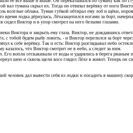
али её всё выше и выше. Он перекатывался по туману как по сту
ой вал тумана скрыл их. Тогда он отвязал верёвку от ноги Викто
озь волглые облака. Туман губкой обтирал ему лоб и щёки, норов
это время лодка дёрнулась, Лёхазацепился ногами за борт, начерп
ив сидел Виктор и в упор смотрел на него белыми глазами.
веки Виктора и закрыть ему глаза. Виктор, не дождавшись ответа
, с тобой будем рыбу ловить, - и Виктор перелился за борт через
янул к себе верёвку. Так и есть: Виктор разглядывал небо остек
у казалось, что Виктор смотрит не в небо, а следит за ним.
ал. Его вопли отскакивали от воды и ударялись в берега рваным э
ернул шею и сквозь щели косо глядел Лёхе в живот. Теперь он си
й человек дал вывести себя из лодки и посадить в машину скорой