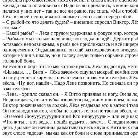
же надо было остановиться? Надо было причалить, в конце конц
палатки у них нет – так не всё ли равно, где спать. «Мы с тобо
Лёха в своей неподвижной люльке слепо глядел перед собой.
– С рыбой-то что делать будем? – внезапно спросил Виктор. Лё
столько?
– Какой рыбы? – Лёха с трудом удерживал в фокусе мир, котор
– Рыбы-то мы сколько наловили, вон лодка не идёт. Держит ры
оставаясь неподвижным, а рыба всё приближалась и всё ширеразе
одновременно. Отдышавшись, он ещё раз недоверчиво вгляделся в
которые учил в школе, но в голову лезли только обрывки строче
головной боли.
Внезапно в борт что-то мягко толкнулось. Лёха вздрогнул, метн
«Ыыыыы, …, Витя!» Лёха зачем-то ощупал мокрый комбинезон, 
из внутреннего кармана торчал чехол с правами и телефон. Лёх
вёсла. «Ну, вот, нашёл». Надо Лене позвонить. Но сначала он гр
взял телефон.
– Лена, - хрипло сказал он. – Я Витю привязал за ногу. Он за 
Не дожидаясь, пока трубка взорвётся рыданием или воем, нажа
Виктор покачивался за лодкой. Лёха угадывал это в ватной тьме
Он не заводил мотор, чтобы не задеть тело и не трогал вёсел, 
«Ээээээй! Люууууууууудиииии! Кто-нибууууудь!» или ещё каку
«Что ж ты… вот ведь… пошёл куда-то… зачем… С лодки можно бы
дети. Дальше он начинал разматывать весь клубок Витиных связ
вкус слово «вдова», мычал как от боли и снова принимался ора