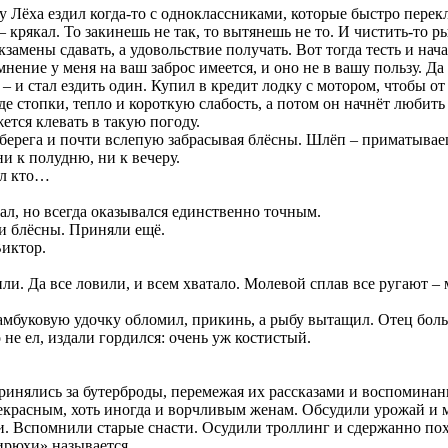
 Лёха ездил когда-то с одноклассниками, которые быстро перекл
 – крякал. То закинешь не так, то вытянешь не то. И чистить-то р
кзамены сдавать, а удовольствие получать. Вот тогда тесть и нач
 мнение у меня на ваш заброс имеется, и оно не в вашу пользу. Д
– и стал ездить один. Купил в кредит лодку с мотором, чтобы от 
 стопки, тепло и короткую слабость, а потом он начнёт любить 
жется клевать в такую погоду.
я берега и почти вслепую забрасывая блёсны. Шлёп – приматыва
ни к полудню, ни к вечеру.
ил кто…
тал, но всегда оказывался единственно точным.
ли блёсны. Приняли ещё.
Виктор.
и. Да все ловили, и всем хватало. Молевой сплав все ругают – м
 Бамбуковую удочку обломил, прикинь, а рыбу вытащил. Отец боль
 не ел, издали гордился: очень уж костистый.
ринялись за бутерброды, перемежая их рассказами и воспоминан
рекрасным, хоть иногда и ворчливым женам. Обсудили урожай и
. Вспомнили старые снасти. Осудили троллинг и сдержанно пох
Кирюхи» называется.