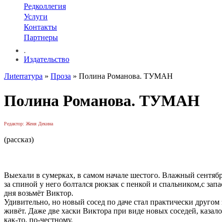
Редколлегия
Услуги
Контакты
Партнеры
.
Издательство
Лиterraтура
»
Проза
» Полина Романова. ТУМАН
Полина Романова. ТУМАН
Редактор: Женя Декина
(рассказ)
Выехали в сумерках, в самом начале шестого. Влажный сентябрь
за спиной у него болтался рюкзак с пенкой и спальником,c за
дня возьмёт Виктор.
Удивительно, но новый сосед по даче стал практически другом 
живёт. Даже две хаски Виктора при виде новых соседей, казало
как-то, по-честному.