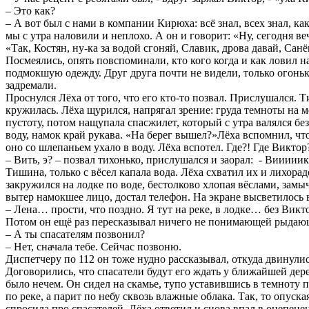
– Это как?
– А вот был с нами в компании Кирюха: всё знал, всех знал, ка
мы с утра наловили и неплохо. А он и говорит: «Ну, сегодня ве
«Так, Костян, ну-ка за водой сгоняй, Славик, дрова давай, Санё
Посмеялись, опять повспоминали, кто кого когда и как ловил н
подмокшую одежду. Друг друга почти не видели, только огонь
задремали.
Проснулся Лёха от того, что его кто-то позвал. Прислушался. 
кружилась. Лёха щурился, напрягал зрение: груда темноты на м
пустоту, потом нащупала спасжилет, который с утра валялся без
воду, намок край рукава. «На берег вышел?»Лёха вспомнил, чт
оно со шлепаньем ухало в воду. Лёха вспотел. Где?! Где Виктор
– Вить, э? – позвал тихонько, прислушался и заорал: - Виииии
Тишина, только с вёсел капала вода. Лёха схватил их и лихорад
закружился на лодке по воде, бестолково хлопая вёслами, замыча
вытер намокшее лицо, достал телефон. На экране высветилось в
– Лена… прости, что поздно. Я тут на реке, в лодке… без Викто
Потом он ещё раз пересказывал ничего не понимающей рыдающей
– А ты спасателям позвонил?
– Нет, сначала тебе. Сейчас позвоню.
Диспетчеру по 112 он тоже нудно рассказывал, откуда двинулись
Договорились, что спасатели будут его ждать у ближайшей дерев
было нечем. Он сидел на скамье, тупо уставившись в темноту п
по реке, а парит по небу сквозь влажные облака. Так, то опуск
спросила про спасателей. Лёха ответил и снова впал в оцепене