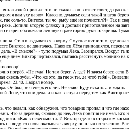
к пять жизней прожил: что ни скажи – он в ответ совет, да расска
чером я вам уху варю». Классно, думаем: если такой знаток бере
к, где соль-то, Витюха, ты чо, рыбу ещё не почистил?!» Так и св
а реке. Допили вторую фляжку и достали приготовленное на завтр
ки сигарет обозначали ленивую траекторию руки товарища. Тума
Тишина. Стал вглядываться в корму. Смутное пятно там, где лежа
есте Виктора не двигалась. Наконец Лёха приподнялся, перевали
 дела. «В смысле?» - тупо подумал Лёха. Заозирался. Вокруг та ж
о ещё днём Виктор чертыхался, пытаясь расстегнуть молнию на к
?!
ктоооооор!
очно погрёб. «Не туда! Не там берег. А где? И зачем берег, если
л сквозь зубы. «Что же это, да где ж ты, да чтоб тебя!». Внезап
ремя: 23.40. Набрал номер.
ра. Он был, но теперь его нет. Не знаю. Буду искать… и ждать.
 Лене, что они делали и как заснули перед тем как Виктор исч
, что делали, как обнаружил, что товарищ пропал и что где нахо
ни. Что за деревня, сколько до неё, Лёха понятия не имел. Его н
од ноги. «Как в невесомости. И Виктор где-то в открытом космос
аясь на воду, то снова оказываясь вверху, он плыл по течению. В
ние. Он всё прокручивал перед глазами последние часы: разгово