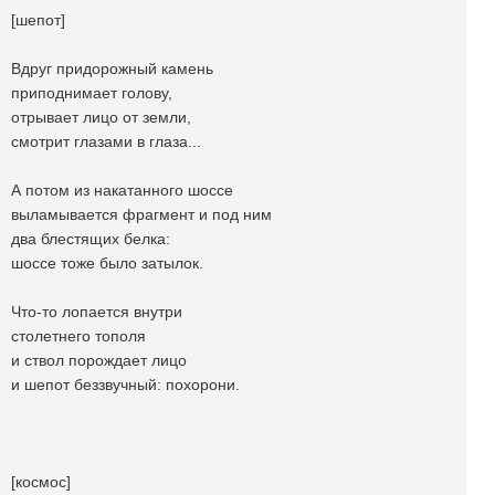
[шепот]
Вдруг придорожный камень
приподнимает голову,
отрывает лицо от земли,
смотрит глазами в глаза...
А потом из накатанного шоссе
выламывается фрагмент и под ним
два блестящих белка:
шоссе тоже было затылок.
Что-то лопается внутри
столетнего тополя
и ствол порождает лицо
и шепот беззвучный: похорони.
[космос]