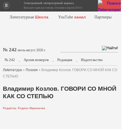
Электронный литературный журнал.
Выходит один раз в месяц. Основан в апреле 2014 г.
Школа
канал
Лиterraтурная
YouTube
Партнеры
№ 242
июль-август 2026 г.
№ 242
Архив номеров
Редакция
Издательство
.
.
.
Лиterraтура
»
Поэзия
» Владимир Козлов. ГОВОРИ СО МНОЙ КАК СО
СТЕПЬЮ
Владимир Козлов. ГОВОРИ СО МНОЙ
КАК СО СТЕПЬЮ
Редактор: Родион Мариничев