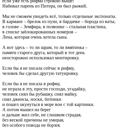
если уже есть рифма строкою выше!
Набивал парень из Питера, он был рыжий.
Мы не сможем увидеть всё, только отдельные экспонаты.
В кармане – брелок из пули, в бардачке – борода из ваты,
в голове – Земфира, в позвонке – стальная пластина,
в списке заблокированных номеров –
Лена, которая очень хотела сына.
А вот здесь – то ли шрам, то ли вмятинка –
памяти старого друга, который в тот день
неосторожно использовал монтировку.
Если бы я не писала сейчас в рифму,
человек бы сделал другую татуировку.
Если бы я не писала в рифму,
не играла в эту, прости господи, угадайку,
человек снял бы рубашку, снял майку,
снял джинсы, носки, ботинки
и пошел окунуться в море вон с той картинки.
А потом вышел на берег
и дальше жил себе, не слишком страдая,
без веской причины не умирая,
без особого повода не борзея.