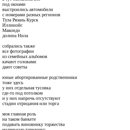
под окнами
выстроились автомобили
с номерами разных регионов
Тула Рязань Курск
Иллинойс
Макондо
долина Нила
собрались также
все фотографии
из семейных альбомов
качают головами
дают советы
юные абортированные родственники
тоже здесь
у них отдельная тусовка
где-то под потолком
и у них напрочь отсутствуют
стадии отрицания или торга
моя главная роль
на таком банкете
подавать виновнику торжества
маленькую тарелочку