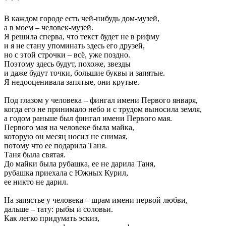
* * *
В каждом городе есть чей-нибудь дом-музей,
а в моем – человек-музей.
Я решила сперва, что текст будет не в рифму
и я не стану упоминать здесь его друзей,
но с этой строчки – всё, уже поздно.
Поэтому здесь будут, похоже, звезды
и даже будут точки, большие буквы и запятые.
Я недооценивала запятые, они крутые.
Под глазом у человека – фингал имени Первого января,
когда его не принимало небо и с трудом выносила земля,
а годом раньше был фингал имени Первого мая.
Первого мая на человеке была майка,
которую он месяц носил не снимая,
потому что ее подарила Таня.
Таня была святая.
До майки была рубашка, ее не дарила Таня,
рубашка приехала с Южных Курил,
ее никто не дарил.
На запястье у человека – шрам имени первой любви,
дальше – тату: рыбы и соловьи.
Как легко придумать эскиз,