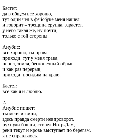
Бастет:
да в общем все хорошо,
тут один чел в фейсбуке меня нашел
и говорит – трещина ерунда, зарастет.
у него такая же, ну почти,
только с той стороны.
Анубис:
все хорошо, ты права.
приходи, тут у меня трава,
пепел, земля, бесконечный обрыв
и как раз перерыв,
приходи, посидим на краю.
Бастет:
все как я и люблю.
2.
Анубис пишет:
ты меня извини,
здесь правда смерти невпроворот.
рухнули башни, сгорел Нотр-Дам,
реки текут и кровь выступает по берегам,
я не справляюсь.