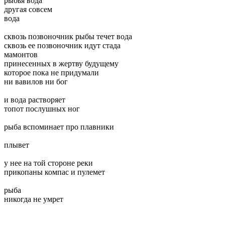
рыбья вода
другая совсем
вода
сквозь позвоночник рыбы течет вода
сквозь ее позвоночник идут стада
мамонтов
принесенных в жертву будущему
которое пока не придумали
ни вавилов ни бог
и вода растворяет
топот послушных ног
рыба вспоминает про плавники
плывет
у нее на той стороне реки
прикопаны компас и пулемет
рыба
никогда не умрет