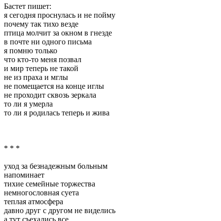
Бастет пишет:
я сегодня проснулась и не пойму
почему так тихо везде
птица молчит за окном в гнезде
в почте ни одного письма
я помню только
что кто-то меня позвал
и мир теперь не такой
не из праха и мглы
не помещается на конце иглы
не проходит сквозь зеркала
то ли я умерла
то ли я родилась теперь и жива
* * *
уход за безнадежным больным
напоминает
тихие семейные торжества
немногословная суета
теплая атмосфера
давно друг с другом не виделись
а тут съехались все