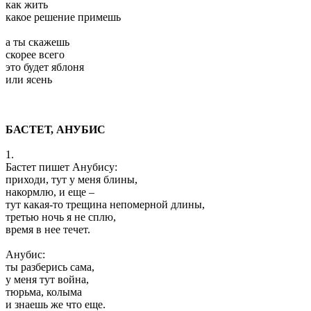
как жить
какое решение примешь
а ты скажешь
скорее всего
это будет яблоня
или ясень
БАСТЕТ, АНУБИС
1.
Бастет пишет Анубису:
приходи, тут у меня блины,
накормлю, и еще –
тут какая-то трещина непомерной длины,
третью ночь я не сплю,
время в нее течет.
Анубис:
ты разберись сама,
у меня тут война,
тюрьма, колыма
и знаешь же что еще.