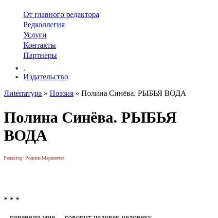
От главного редактора
Редколлегия
Услуги
Контакты
Партнеры
.
Издательство
Лиterraтура
»
Поэзия
» Полина Синёва. РЫБЬЯ ВОДА
Полина Синёва. РЫБЬЯ
ВОДА
Редактор: Родион Мариничев
* * *
– переведи мне, – говорит человек человеку, –