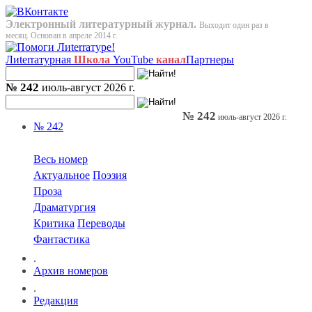
Электронный литературный журнал.
Выходит один раз в
месяц. Основан в апреле 2014 г.
Лиterraтурная
Школа
YouTube
канал
Партнеры
№ 242
июль-август 2026 г.
№ 242
июль-август 2026 г.
№ 242
Весь номер
Актуальное
Поэзия
Проза
Драматургия
Критика
Переводы
Фантастика
.
Архив номеров
.
Редакция