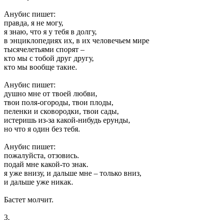
Анубис пишет:
правда, я не могу,
я знаю, что я у тебя в долгу,
в энциклопедиях их, в их человечьем мире
тысячелетьями спорят –
кто мы с тобой друг другу,
кто мы вообще такие.
Анубис пишет:
душно мне от твоей любви,
твои поля-огороды, твои плоды,
пеленки и сковородки, твои сады,
истеришь из-за какой-нибудь ерунды,
но что я один без тебя.
Анубис пишет:
пожалуйста, отзовись.
подай мне какой-то знак.
я уже внизу, и дальше мне – только вниз,
и дальше уже никак.
Бастет молчит.
3.