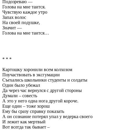
Подозреваю —
Голова на мне таится.
Чувствую каждое утро
Запах волос
На своей подушке,
Значит —
Голова на мне таится…
* * *
Картошку хоронили всем колхозом
Поучаствовать в эксгумации
Съехались школьники студенты и солдаты
Один было убежал
Да через час вернулся с другой стороны
Думали – совесть
А это у него одна нога другой короче.
Еще один – тоже хорош
Ему бы сразу справку показать
А он сознание потерял упал у ведерка своего
И лежит как мертвый
Вот всегда так бывает –