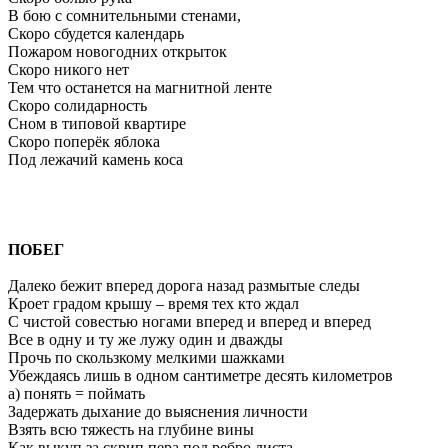
В бою с сомнительными стенами,
Скоро сбудется календарь
Пожаром новогодних открыток
Скоро никого нет
Тем что останется на магнитной ленте
Скоро солидарность
Сном в типовой квартире
Скоро поперёк яблока
Под лежачий камень коса
ПОБЕГ
Далеко бежит вперед дорога назад размытые следы
Кроет градом крышу – время тех кто ждал
С чистой совестью ногами вперед и вперед и вперед
Все в одну и ту же лужу один и дважды
Прочь по скользкому мелкими шажками
Убеждаясь лишь в одном сантиметре десять километров
а) понять = поймать
Задержать дыхание до выяснения личности
Взять всю тяжесть на глубине вины
Как выкуп за скрип пера под ребро листа