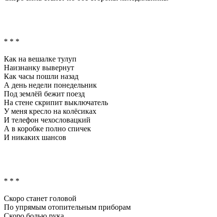
* * *
Как на вешалке тулуп
Наизнанку вывернут
Как часы пошли назад
А день недели понедельник
Под землёй бежит поезд
На стене скрипит выключатель
У меня кресло на колёсиках
И телефон чехословацкий
А в коробке полно спичек
И никаких шансов
* * *
Скоро станет головой
По упрямым отопительным приборам
Скоро болью рука