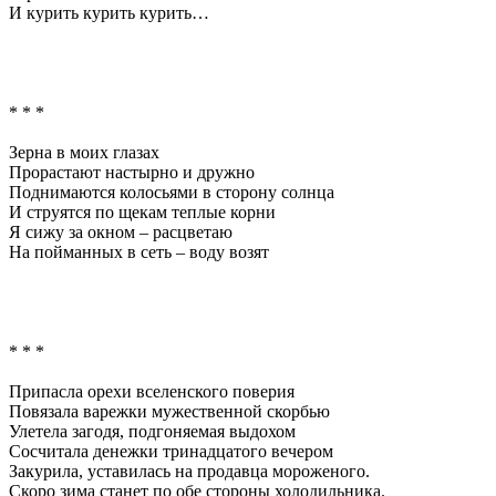
И курить курить курить…
* * *
Зерна в моих глазах
Прорастают настырно и дружно
Поднимаются колосьями в сторону солнца
И струятся по щекам теплые корни
Я сижу за окном – расцветаю
На пойманных в сеть – воду возят
* * *
Припасла орехи вселенского поверия
Повязала варежки мужественной скорбью
Улетела загодя, подгоняемая выдохом
Сосчитала денежки тринадцатого вечером
Закурила, уставилась на продавца мороженого.
Скоро зима станет по обе стороны холодильника.