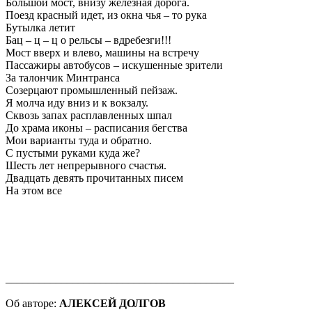
Большой мост, внизу железная дорога.
Поезд красный идет, из окна чья – то рука
Бутылка летит
Бац – ц – ц о рельсы – вдребезги!!!
Мост вверх и влево, машины на встречу
Пассажиры автобусов – искушенные зрители
За талончик Минтранса
Созерцают промышленный пейзаж.
Я молча иду вниз и к вокзалу.
Сквозь запах расплавленных шпал
До храма иконы – расписания бегства
Мои варианты туда и обратно.
С пустыми руками куда же?
Шесть лет непрерывного счастья.
Двадцать девять прочитанных писем
На этом все
_________________________________________
Об авторе:
АЛЕКСЕЙ ДОЛГОВ