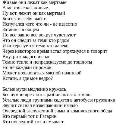
Живые они лежат как мертвые
А мертвые как живые.
Ну вот, лежит он как мертвый
Боится из себя выйти
Испугался чего что ли - не известно
Затаился в общем
Но все равно все вокруг чувствуют
Что он следит за теми кто рядом
И интересуется теми кто далеко
Через некоторое время встал отряхнулся и говорит
Внутри каждого из нас
Темно тепло и непредсказуемо до тошноты
Но не каждый пирожок
Может похвастаться мясной начинкой
Кстати, а где мое ведро?
Белые мухи медленно кружась
Бесшумно врезаются разбиваются о землю
Усталые люди группами садятся в автобусы грузовики
Звучит сигнал возвещающий начало
Очередной заслуженной зимы и комплексного обеда
Кто первый тот и Гагарин
Кто последний тот и смывает.