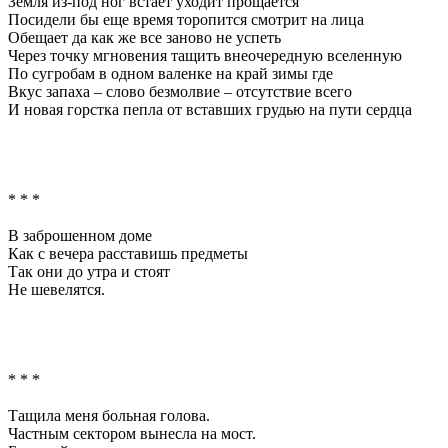
Земля из-под ног встает уходит прощается
Посидели бы еще время торопится смотрит на лица
Обещает да как же все заново не успеть
Через точку мгновения тащить внеочередную вселенную
По сугробам в одном валенке на край зимы где
Вкус запаха – слово безмолвие – отсутствие всего
И новая горстка пепла от вставших грудью на пути сердца
* * *
В заброшенном доме
Как с вечера расставишь предметы
Так они до утра и стоят
Не шевелятся.
* * *
Тащила меня больная голова.
Частным сектором вынесла на мост.