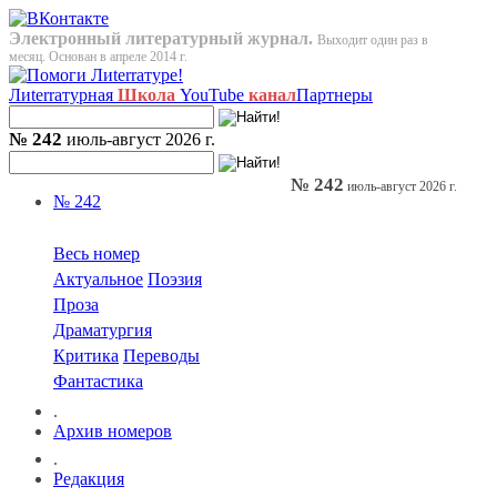
Электронный литературный журнал.
Выходит один раз в
месяц. Основан в апреле 2014 г.
Лиterraтурная
Школа
YouTube
канал
Партнеры
№ 242
июль-август 2026 г.
№ 242
июль-август 2026 г.
№ 242
Весь номер
Актуальное
Поэзия
Проза
Драматургия
Критика
Переводы
Фантастика
.
Архив номеров
.
Редакция