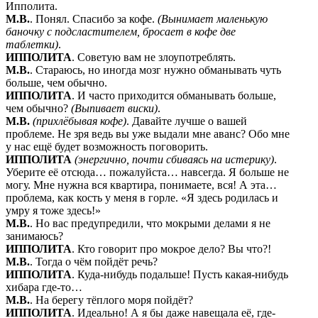
Ипполита.
М.В.
. Понял. Спасибо за кофе.
(Вынимает маленькую
баночку с подсластителем, бросает в кофе две
таблетки)
.
ИППОЛИТА
. Советую вам не злоупотреблять.
М.В.
. Стараюсь, но иногда мозг нужно обманывать чуть
больше, чем обычно.
ИППОЛИТА
. И часто приходится обманывать больше,
чем обычно?
(Выпивает виски)
.
М.В.
(прихлёбывая кофе)
. Давайте лучше о вашей
проблеме. Не зря ведь вы уже выдали мне аванс? Обо мне
у нас ещё будет возможность поговорить.
ИППОЛИТА
(энергично, почти сбиваясь на истерику)
.
Уберите её отсюда… пожалуйста… навсегда. Я больше не
могу. Мне нужна вся квартира, понимаете, вся! А эта…
проблема, как кость у меня в горле. «Я здесь родилась и
умру я тоже здесь!»
М.В.
. Но вас предупредили, что мокрыми делами я не
занимаюсь?
ИППОЛИТА
. Кто говорит про мокрое дело? Вы что?!
М.В.
. Тогда о чём пойдёт речь?
ИППОЛИТА
. Куда-нибудь подальше! Пусть какая-нибудь
хибара где-то…
М.В.
. На берегу тёплого моря пойдёт?
ИППОЛИТА
. Идеально! А я бы даже навещала её, где-