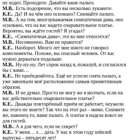
не ходит. Проходите. Давайте ваше пальто.
М.В.
. Есть подозрение, что вы несколько лукавите.
К.Е.
. Да? И на чём оно основано? Снимайте пальто.
М.В.
. А на том, многоуважаемая симпатичная дама, оно
основано, что на вас надето очаровательное платье.
Вероятно, вы ждёте гостей? Я угадал?
К.Е.
. «Симпатичная дама», это ко мне относится?
М.В.
. Несомненно. Вам не нравится?
К.Е.
. Наоборот. Много лет мне никто не говорил
комплименты. Похоже, вы опасный человек. От вас
нужно держаться подальше.
М.В.
. Ну-ну-ну. Лет сорок назад я, пожалуй, и согласился
бы с вами…
К.Е.
. Не прибедняйтесь. Ещё не успели снять пальто, а
уже завоевали моё расположение самым примитивным
образом.
М.В.
. И не думал. Просто не могу же я молчать, если на
вас действительно очаровательное платье?
К.Е.
. Дважды повторённый приём не работает, неужели
вы этого не знаете? Так что на этот раз – мимо. Снимите
же, наконец-то, ваше пальто. А платье я надела вовсе не
для гостей.
М.В.
. А я для чего, если не секрет?
К.Е.
. У меня… э… да́та. У нас в этом году юбилей
выпуска – пятьдесят лет!