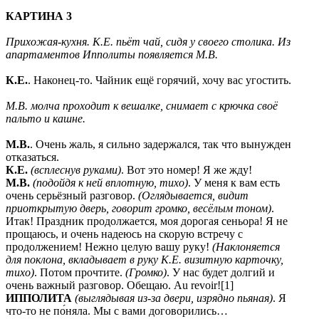
КАРТИНА 3
Прихожая-кухня. К.Е. пьёт чай, сидя у своего столика. Из
апартаментов Ипполиты появляется М.В.
К.Е.
. Наконец-то. Чайник ещё горячий, хочу вас угостить.
М.В. молча проходит к вешалке, снимает с крючка своё
пальто и кашне.
М.В.
. Очень жаль, я сильно задержался, так что вынужден
отказаться.
К.Е.
(всплеснув руками)
. Вот это номер! Я же жду!
М.В.
(подойдя к ней вплотную, тихо)
. У меня к вам есть
очень серьёзный разговор.
(Оглядывается, видит
приоткрытую дверь, говорит громко, весёлым тоном)
.
Итак! Праздник продолжается, моя дорогая сеньора! Я не
прощаюсь, и очень надеюсь на скорую встречу с
продолжением! Нежно целую вашу руку!
(Наклоняется
для поклона, вкладывает в руку К.Е. визитную карточку,
тихо)
. Потом прочтите.
(Громко)
. У нас будет долгий и
очень важный разговор. Обещаю. Au revoir![1]
ИППОЛИТА
(выглядывая из-за двери, изрядно пьяная)
. Я
что-то не по́няла. Мы с вами договорились…