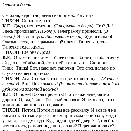
Звонок в дверь.
Сегодня, вероятно, день сюрпризов. Иду-иду!
ТИХОН
. Спросите, кто!
К.Е.
. Да-да, непременно.
(Открывает дверь)
. Что? Да!
Здесь проживает.
(Тихону)
. Телеграмму принесли.
(В
дверь)
. Я распишусь.
(Закрывает дверь)
. Удивительно!
Оказывается, телеграммы ещё носят! Тишенька, это
Танечке телеграмма.
ТИХОН
. Где она? Дома?
К.Е.
. Ой, конечно, дома. У неё голова болит, я таблеточку
ей дала. Пойдём-пойдём к ней, тихонько… Сюрприз…
Тише, Тиша! Вот, наденьте тапочки. Это специально по
случаю вашего приезда.
ТИХОН
. Ага! Сейчас я только цветок достану…
(Роется
в вещах)
. Вот! Не сломался!
(Вынимает футляр с розой из
рубинов на золотой ножке)
.
К.Е.
. О, боже! Какая прелесть! Но это же невероятно
дорого! О, вы, Тиша, богатый человек. Я не знала, что в
милиции так много получают.
ТИХОН
. Потом. Потом я вам всё расскажу. И вовсе я не
богатый. Это мне ребята всем прииском собирали, когда
узнали, что еду сюда. Куда идти, где её дверь? Тут всё так
изменилось, ремонт недавно делали? Перепланировку?