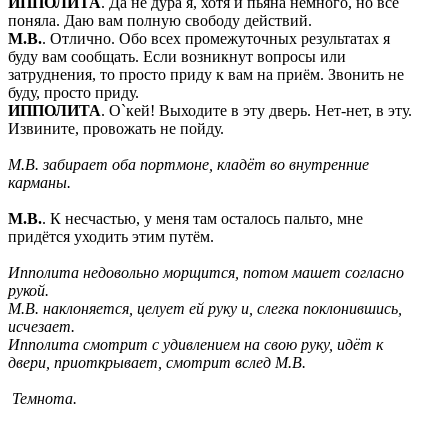
ИППОЛИТА
. Да не дура я, хотя и пьяна немного, но всё
поняла. Даю вам полную свободу действий.
М.В.
. Отлично. Обо всех промежуточных результатах я
буду вам сообщать. Если возникнут вопросы или
затруднения, то просто приду к вам на приём. Звонить не
буду, просто приду.
ИППОЛИТА
. О`кей! Выходите в эту дверь. Нет-нет, в эту.
Извините, провожать не пойду.
М.В. забирает оба портмоне, кладёт во внутренние
карманы.
М.В.
. К несчастью, у меня там осталось пальто, мне
придётся уходить этим путём.
Ипполита недовольно морщится, потом машет согласно
рукой.
М.В. наклоняется, целует ей руку и, слегка поклонившись,
исчезает.
Ипполита смотрит с удивлением на свою руку, идёт к
двери, приоткрывает, смотрит вслед М.В.
Темнота.