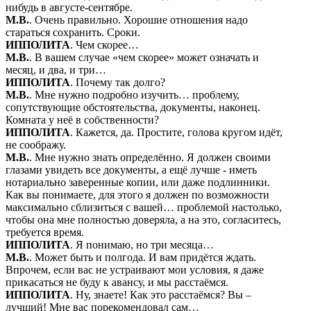
нибудь в августе-сентябре.
М.В.
. Очень правильно. Хорошие отношения надо
стараться сохранить. Сроки.
ИППОЛИТА
. Чем скорее…
М.В.
. В вашем случае «чем скорее» может означать и
месяц, и два, и три…
ИППОЛИТА
. Почему так долго?
М.В.
. Мне нужно подробно изучить… проблему,
сопутствующие обстоятельства, документы, наконец.
Комната у неё в собственности?
ИППОЛИТА
. Кажется, да. Простите, голова кругом идёт,
не соображу.
М.В.
. Мне нужно знать определённо. Я должен своими
глазами увидеть все документы, а ещё лучше - иметь
нотариально заверенные копии, или даже подлинники.
Как вы понимаете, для этого я должен по возможности
максимально сблизиться с вашей… проблемой настолько,
чтобы она мне полностью доверяла, а на это, согласитесь,
требуется время.
ИППОЛИТА
. Я понимаю, но три месяца…
М.В.
. Может быть и полгода. И вам придётся ждать.
Впрочем, если вас не устраивают мои условия, я даже
прикасаться не буду к авансу, и мы расстаёмся.
ИППОЛИТА
. Ну, знаете! Как это расстаёмся? Вы –
лучший! Мне вас порекомендовал сам…