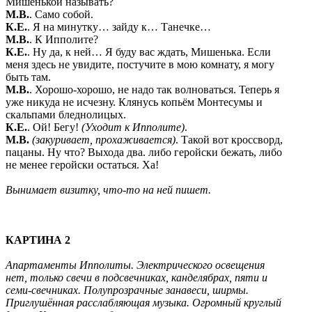
Мишенькой называть?
М.В.
. Само собой.
К.Е.
. Я на минутку… зайду к… Танечке…
М.В.
. К Ипполите?
К.Е.
. Ну да, к ней… Я буду вас ждать, Мишенька. Если
меня здесь не увидите, постучите в мою комнату, я могу
быть там.
М.В.
. Хорошо-хорошо, не надо так волноваться. Теперь я
уже никуда не исчезну. Клянусь копьём Монтесумы и
скальпами бледнолицых.
К.Е.
. Ой! Бегу!
(Уходит к Ипполите)
.
М.В.
(закуривает, прохаживается)
. Такой вот кроссворд,
пацаны. Ну что? Выхода два. либо геройски бежать, либо
не менее геройски остаться. Ха!
Вынимает визитку, что-то на ней пишет.
КАРТИНА 2
Апартаменты Ипполиты. Электрического освещения
нет, только свечи в подсвечниках, канделябрах, пяти и
семи-свечниках. Полупрозрачные занавеси, ширмы.
Приглушённая расслабляющая музыка. Огромный круглый