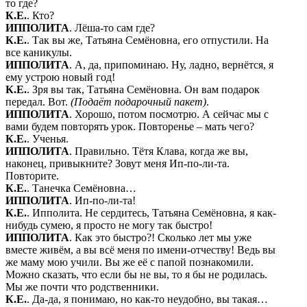
то где?
К.Е.
. Кто?
ИППОЛИТА
. Лёша-то сам где?
К.Е.
. Так вы же, Татьяна Семёновна, его отпустили. На
все каникулы.
ИППОЛИТА
. А, да, припоминаю. Ну, ладно, вернётся, я
ему устрою новый год!
К.Е.
. Зря вы так, Татьяна Семёновна. Он вам подарок
передал. Вот.
(Подаёт подарочный пакет)
.
ИППОЛИТА
. Хорошо, потом посмотрю. А сейчас мы с
вами будем повторять урок. Повторенье – мать чего?
К.Е.
. Ученья.
ИППОЛИТА
. Правильно. Тётя Клава, когда же вы,
наконец, привыкните? Зовут меня Ип-по-ли-та.
Повторите.
К.Е.
. Танечка Семёновна…
ИППОЛИТА
. Ип-по-ли-та!
К.Е.
. Ипполита. Не сердитесь, Татьяна Семёновна, я как-
нибудь сумею, я просто не могу так быстро!
ИППОЛИТА
. Как это быстро?! Сколько лет мы уже
вместе живём, а вы всё меня по имени-отчеству! Ведь вы
же маму мою учили. Вы же её с папой познакомили.
Можно сказать, что если бы не вы, то я бы не родилась.
Мы же почти что родственники.
К.Е.
. Да-да, я понимаю, но как-то неудобно, вы такая…