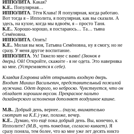
ИППОЛИТА
. Какая?
К.Е.
. Популярная…
ИППОЛИТА
. Тётя Клава! Я популярная, когда работаю.
Вот тогда я – Ипполита, я популярная, как вы сказали. А
здесь, на кухне, когда мы вдвоём, я – просто Таня.
К.Е.
. Хорошо-хорошо, я постараюсь… Та… тьяна
Семёновна.
ИППОЛИТА
. Опять!
К.Е.
. Милая вы моя, Татьяна Семёновна, ну я смогу, но не
сразу. У меня другое воспитание.
ИППОЛИТА
. Ух! Тяжело мне с вами!
(Звонок в
дверь).
Ой! Откройте, скажи́те - я не одета. Это наверняка
ко мне.
(Устремляется к себе)
.
Клавдия Егоровна идёт открывать входную дверь.
Входит Михаил Васильевич, представительный пожилой
мужчина. Одет дорого, но неброско. Чувствуется, что он
обладает хорошим вкусом. Прекрасное пальто
дизайнерского исполнения дополняет воздушное кашне.
М.В.
. Добрый день, вернее...
(пауза, внимательно
смотрит на К.Е.)
уже, похоже, вечер.
К.Е.
. Думаю, что ещё пока добрый день. Вы, конечно, к
Ипполите?
(М.В., чуть помедлив, согласно кивает)
. Я
сразу поняла, тем более, что ко мне уже лет десять никто