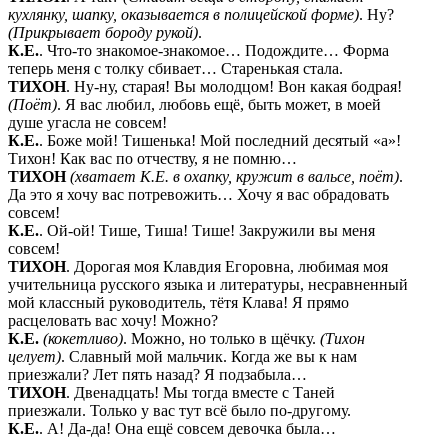
кухлянку, шапку, оказывается в полицейской форме)
. Ну?
(Прикрывает бороду рукой)
.
К.Е.
. Что-то знакомое-знакомое… Подождите… Форма
теперь меня с толку сбивает… Старенькая стала.
ТИХОН
. Ну-ну, старая! Вы молодцом! Вон какая бодрая!
(Поёт)
. Я вас любил, любовь ещё, быть может, в моей
душе угасла не совсем!
К.Е.
. Боже мой! Тишенька! Мой последний десятый «а»!
Тихон! Как вас по отчеству, я не помню…
ТИХОН
(хватает К.Е. в охапку, кружит в вальсе, поёт)
.
Да это я хочу вас потревожить… Хочу я вас обрадовать
совсем!
К.Е.
. Ой-ой! Тише, Тиша! Тише! Закружили вы меня
совсем!
ТИХОН
. Дорогая моя Клавдия Егоровна, любимая моя
учительница русского языка и литературы, несравненный
мой классный руководитель, тётя Клава! Я прямо
расцеловать вас хочу! Можно?
К.Е.
(кокетливо)
. Можно, но только в щёчку.
(Тихон
целует)
. Славный мой мальчик. Когда же вы к нам
приезжали? Лет пять назад? Я подзабыла…
ТИХОН
. Двенадцать! Мы тогда вместе с Таней
приезжали. Только у вас тут всё было по-другому.
К.Е.
. А! Да-да! Она ещё совсем девочка была…