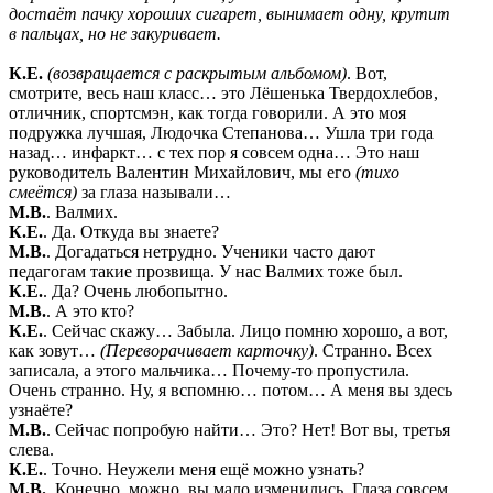
достаёт пачку хороших сигарет, вынимает одну, крутит
в пальцах, но не закуривает.
К.Е.
(возвращается с раскрытым альбомом)
. Вот,
смотрите, весь наш класс… это Лёшенька Твердохлебов,
отличник, спортсмэн, как тогда говорили. А это моя
подружка лучшая, Людочка Степанова… Ушла три года
назад… инфаркт… с тех пор я совсем одна… Это наш
руководитель Валентин Михайлович, мы его
(тихо
смеётся)
за глаза называли…
М.В.
. Валмих.
К.Е.
. Да. Откуда вы знаете?
М.В.
. Догадаться нетрудно. Ученики часто дают
педагогам такие прозвища. У нас Валмих тоже был.
К.Е.
. Да? Очень любопытно.
М.В.
. А это кто?
К.Е.
. Сейчас скажу… Забыла. Лицо помню хорошо, а вот,
как зовут…
(Переворачивает карточку)
. Странно. Всех
записала, а этого мальчика… Почему-то пропустила.
Очень странно. Ну, я вспомню… потом… А меня вы здесь
узнаёте?
М.В.
. Сейчас попробую найти… Это? Нет! Вот вы, третья
слева.
К.Е.
. Точно. Неужели меня ещё можно узнать?
М.В.
. Конечно, можно, вы мало изменились. Глаза совсем