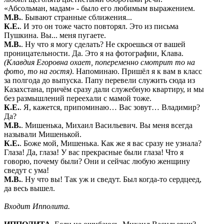
«Абсольман, мадам» - было его любимым выражением.
М.В.
. Бывают странные сближения...
К.Е.
. И это он тоже часто повторял. Это из письма
Пушкина. Вы... меня пугаете.
М.В.
. Ну что я могу сделать? Не скроешься от вашей
проницательности. Да. Это я на фотографии, Клава.
(Клавдия Егоровна охает, попеременно смотрит то на
фото, то на гостя)
. Напоминаю. Пришёл я к вам в класс
за полгода до выпуска. Папу перевели служить сюда из
Казахстана, причём сразу дали служебную квартиру, и мы
без размышлений переехали с мамой тоже.
К.Е.
. Я, кажется, припоминаю… Вас зовут… Владимир?
Да?
М.В.
. Мишенька, Михаил Васильевич. Вы меня всегда
называли Мишенькой.
К.Е.
. Боже мой, Мишенька. Как же я вас сразу не узнала?
Глаза! Да, глаза! У вас прекрасные были глаза! Что я
говорю, почему были? Они и сейчас любую женщину
сведут с ума!
М.В.
. Ну что вы! Так уж и сведут. Был когда-то сердцеед,
да весь вышел.
Входит Ипполита.