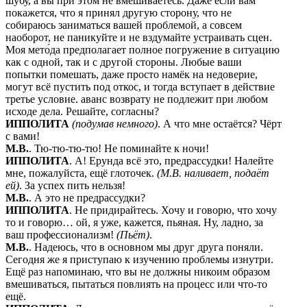
шубу, а вы при этом не вмешиваетесь. Даже если вам
покажется, что я принял другую сторону, что не
собираюсь заниматься вашей проблемой, а совсем
наоборот, не паникуйте и не вздумайте устраивать сцен.
Моя мето́да предполагает полное погружение в ситуацию
как с одной, так и с другой стороны. Любые ваши
попытки помешать, даже просто намёк на недоверие,
могут всё пустить под откос, и тогда вступает в действие
третье условие. аванс возврату не подлежит при любом
исходе дела. Решайте, согласны?
ИППОЛИТА
(подумав немного)
. А что мне остаётся? Чёрт
с вами!
М.В.
. Тю-тю-тю-тю! Не поминайте к ночи!
ИППОЛИТА
. А! Ерунда всё это, предрассудки! Налейте
мне, пожалуйста, ещё глоточек.
(М.В. наливает, подаёт
ей)
. За успех пить нельзя!
М.В.
. А это не предрассудки?
ИППОЛИТА
. Не придирайтесь. Хочу и говорю, что хочу
то и говорю… ой, я уже, кажется, пьяная. Ну, ладно, за
ваш профессионализм!
(Пьёт)
.
М.В.
. Надеюсь, что в основном мы друг друга поняли.
Сегодня же я приступаю к изучению проблемы изнутри.
Ещё раз напоминаю, что вы не должны никоим образом
вмешиваться, пытаться повлиять на процесс или что-то
ещё.