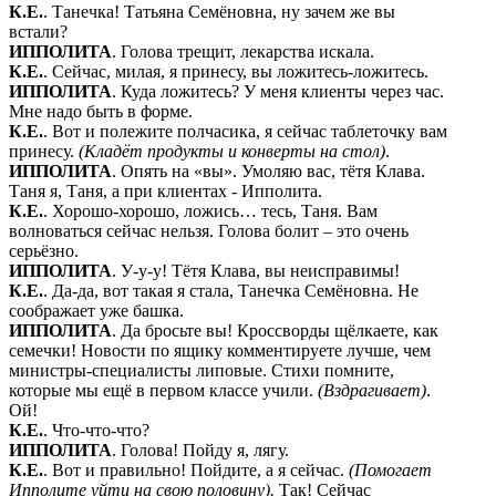
К.Е.
. Танечка! Татьяна Семёновна, ну зачем же вы
встали?
ИППОЛИТА
. Голова трещит, лекарства искала.
К.Е.
. Сейчас, милая, я принесу, вы ложитесь-ложитесь.
ИППОЛИТА
. Куда ложитесь? У меня клиенты через час.
Мне надо быть в форме.
К.Е.
. Вот и полежите полчасика, я сейчас таблеточку вам
принесу.
(Кладёт продукты и конверты на стол)
.
ИППОЛИТА
. Опять на «вы». Умоляю вас, тётя Клава.
Таня я, Таня, а при клиентах - Ипполита.
К.Е.
. Хорошо-хорошо, ложись… тесь, Таня. Вам
волноваться сейчас нельзя. Голова болит – это очень
серьёзно.
ИППОЛИТА
. У-у-у! Тётя Клава, вы неисправимы!
К.Е.
. Да-да, вот такая я стала, Танечка Семёновна. Не
соображает уже башка.
ИППОЛИТА
. Да бросьте вы! Кроссворды щёлкаете, как
семечки! Новости по ящику комментируете лучше, чем
министры-специалисты липовые. Стихи помните,
которые мы ещё в первом классе учили.
(Вздрагивает)
.
Ой!
К.Е.
. Что-что-что?
ИППОЛИТА
. Голова! Пойду я, лягу.
К.Е.
. Вот и правильно! Пойдите, а я сейчас.
(Помогает
Ипполите уйти на свою половину).
Так! Сейчас