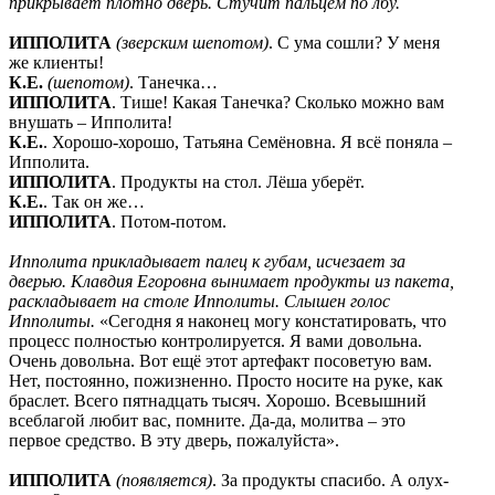
прикрывает плотно дверь. Стучит пальцем по лбу.
ИППОЛИТА
(зверским шепотом)
. С ума сошли? У меня
же клиенты!
К.Е.
(шепотом)
. Танечка…
ИППОЛИТА
. Тише! Какая Танечка? Сколько можно вам
внушать – Ипполита!
К.Е.
. Хорошо-хорошо, Татьяна Семёновна. Я всё поняла –
Ипполита.
ИППОЛИТА
. Продукты на стол. Лёша уберёт.
К.Е.
. Так он же…
ИППОЛИТА
. Потом-потом.
Ипполита прикладывает палец к губам, исчезает за
дверью. Клавдия Егоровна вынимает продукты из пакета,
раскладывает на столе Ипполиты. Слышен голос
Ипполиты.
«Сегодня я наконец могу констатировать, что
процесс полностью контролируется. Я вами довольна.
Очень довольна. Вот ещё этот артефакт посоветую вам.
Нет, постоянно, пожизненно. Просто носите на руке, как
браслет. Всего пятнадцать тысяч. Хорошо. Всевышний
всеблагой любит вас, помните. Да-да, молитва – это
первое средство. В эту дверь, пожалуйста».
ИППОЛИТА
(появляется)
. За продукты спасибо. А олух-