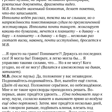
рукописные документы, фрагменты видео.
М.В. достаёт маленький блокнотик, делает пометки,
что-то записывает.
Ипполита ведёт рассказ, текста мы не слышим, но о
напряжённости повествования судим по преувеличенной
жестикуляции. Ипполита почти танцует. жонглирует
какими-то бумагами, мечется к планшету – к дивану – к
бару – к планшету – к дивану – к бару… несколько раз
глотает виски, наконец, почти исступлённо, бросается к
М.В.
…Я просто на грани! Понимаете?! Держусь из последних
сил! Я могла бы! Поверьте, я легко могла бы… Я
управляю такими силами, что… Но я не могу! Кого
угодно, но её не могу!
(Валится в изнеможении на диван,
затихает)
.
М.В.
(после паузы)
. Да, положение у вас незавидное.
Поднимайтесь-поднимайтесь. Вот, выпейте ещё глоток.
(Даёт ей виски)
. Положение серьёзное, но небезнадёжное.
Мне и не такие кроссворды приходилось решать. Во-
первых, аванс придётся удвоить…
(Она поднимает лицо к
нему, пауза, согласно кивает и вынимает прямо из воздуха
ещё одно портмоне)
. Затем. мне придётся несколько дней,
как говорили раньше, подбивать клинья, влезать под