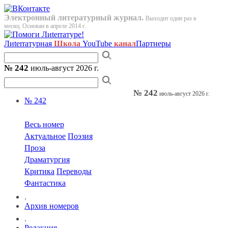
Электронный литературный журнал.
Выходит один раз в
месяц. Основан в апреле 2014 г.
Лиterraтурная
Школа
YouTube
канал
Партнеры
№ 242
июль-август 2026 г.
№ 242
июль-август 2026 г.
№ 242
Весь номер
Актуальное
Поэзия
Проза
Драматургия
Критика
Переводы
Фантастика
.
Архив номеров
.
Редакция