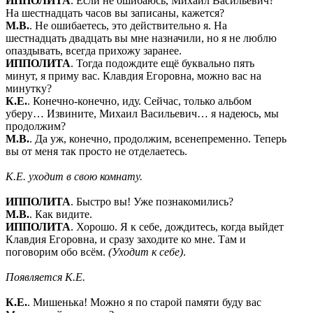
ИППОЛИТА
. Если не ошибаюсь, Михаил Васильевич?
На шестнадцать часов вы записаны, кажется?
М.В.
. Не ошибаетесь, это действительно я. На
шестнадцать двадцать вы мне назначили, но я не люблю
опаздывать, всегда прихожу заранее.
ИППОЛИТА
. Тогда подождите ещё буквально пять
минут, я приму вас. Клавдия Егоровна, можно вас на
минутку?
К.Е.
. Конечно-конечно, иду. Сейчас, только альбом
уберу… Извините, Михаил Васильевич… я надеюсь, мы
продолжим?
М.В.
. Да уж, конечно, продолжим, всенепременно. Теперь
вы от меня так просто не отделаетесь.
К.Е. уходит в свою комнату.
ИППОЛИТА
. Быстро вы! Уже познакомились?
М.В.
. Как видите.
ИППОЛИТА
. Хорошо. Я к себе, дождитесь, когда выйдет
Клавдия Егоровна, и сразу заходите ко мне. Там и
поговорим обо всём.
(Уходит к себе)
.
Появляется К.Е.
К.Е.
. Мишенька! Можно я по старой памяти буду вас