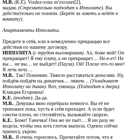
М.В.
(К.Е)
. Voulez-vouz m’excuser[2],
мадам.
(Стремительно подходит к Ипполите)
. Вы
действительно не поняли.
(Берёт за локоть и ведёт в
комнату)
.
Апартаменты Ипполиты.
Придите в себя, или я немедленно прекращаю все
действия по нашему договору.
ИППОЛИТА
(с трудом выговаривая)
. Ах, боже мой! Он
прекращает! Я ему плачу, а он прекращает… Не-е-ет! Не
вы… не вы… не выйдет!
(Пауза)
. Ой! Плохо что-то мне!
Я лечь хочу…
М.В.
. Так! Понимаю. Тяжело расставаться деньгами. Ну,
пойдём-пойдём на диванчик… ляжем…
(Укладывает
Ипполиту на диван)
. Вот, умница.
(Подходит к двери)
.
Клавдия Егоровна!
К.Е.
(входит)
. Да-да.
М.В.
. Девушка явно перебрала немного. Вы её не
тревожьте пока, пусть в себя приходит. А если будет
совсем плохо, не стесняйтесь, вызывайте скорую.
К.Е.
. Боже! Танечка! Она же не пьёт… Я ни разу не
видела, чтобы она хоть глоток выпила. Одеяло сейчас
принесу, укрою.
М.В.
. Я очень тороплюсь. Прочитайте потом, что я