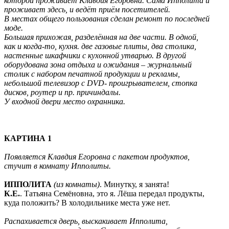
которой проживает Клавдия Егоровна. Сама Ипполита и
проживает здесь, и ведёт приём посетителей.
В местах общего пользования сделан ремонт по последней
моде.
Большая прихожая, разделённая на две части. В одной,
как и когда-то, кухня. две газовые плиты, два столика,
настенные шкафчики с кухонной утварью. В другой
оборудована зона отдыха и ожидания – журнальный
столик с набором печатной продукции и рекламы,
небольшой телевизор с
DVD
- проигрывателем, стопка
дисков, роутер и пр. причиндалы.
У входной двери место охранника.
КАРТИНА 1
Появляется Клавдия Егоровна с пакетом продуктов,
стучит в комнату Ипполиты.
ИППОЛИТА
(из комнаты)
. Минутку, я занята!
К.Е.
. Татьяна Семёновна, это я. Лёша передал продукты,
куда положить? В холодильнике места уже нет.
Распахивается дверь, выскакивает Ипполита,