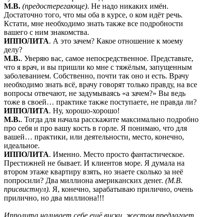
М.В.
(предостерегающе)
. Не надо никаких имён.
Достаточно того, что мы оба в курсе, о ком идёт речь.
Кстати, мне необходимо знать также все подробности
вашего с ним знакомства.
ИППОЛИТА
. А это зачем? Какое отношение к моему
делу?
М.В.
. Уверяю вас, самое непосредственное. Представьте,
что я врач, и вы пришли ко мне с тяжёлым, запущенным
заболеванием. Собственно, почти так оно и есть. Врачу
необходимо знать всё, врачу говорят только правду, на все
вопросы отвечают, не задумываясь «а зачем?» Вы ведь
тоже в своей… практике также поступаете, не правда ли?
ИППОЛИТА
. Ну, хорошо-хорошо!
М.В.
. Тогда для начала расскажите максимально подробно
про себя и про вашу кость в горле. Я понимаю, что для
вашей… практики, или деятельности, место, конечно,
идеальное.
ИППОЛИТА
. Именно. Место просто фантастическое.
Престижней не бывает. И клиентов море. Я думала на
втором этаже квартиру взять, но знаете сколько за неё
попросили? Два миллиона американских денег.
(М.В.
присвистнул).
Я, конечно, зарабатываю прилично, очень
прилично, но два миллиона!!!
Ипполита наливает себе ещё виски, жестом предлагает