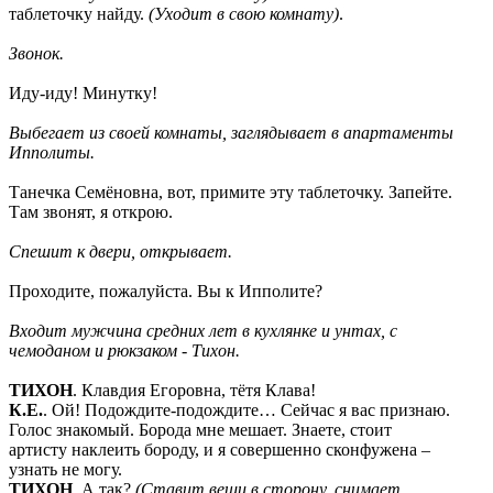
таблеточку найду.
(Уходит в свою комнату)
.
Звонок.
Иду-иду! Минутку!
Выбегает из своей комнаты, заглядывает в апартаменты
Ипполиты.
Танечка Семёновна, вот, примите эту таблеточку. Запейте.
Там звонят, я открою.
Спешит к двери, открывает.
Проходите, пожалуйста. Вы к Ипполите?
Входит мужчина средних лет в кухлянке и унтах, с
чемоданом и рюкзаком - Тихон.
ТИХОН
. Клавдия Егоровна, тётя Клава!
К.Е.
. Ой! Подождите-подождите… Сейчас я вас признаю.
Голос знакомый. Борода мне мешает. Знаете, стоит
артисту наклеить бороду, и я совершенно сконфужена –
узнать не могу.
ТИХОН
. А так?
(Ставит вещи в сторону, снимает