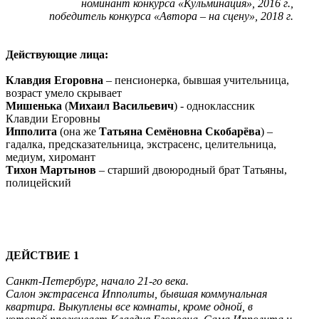
номинант конкурса «Кульминация», 2016 г.,
победитель конкурса «Автора – на сцену», 2018 г.
Действующие лица:
Клавдия Егоровна
– пенсионерка, бывшая учительница,
возраст умело скрывает
Мишенька
(
Михаил Васильевич
) - одноклассник
Клавдии Егоровны
Ипполита
(она же
Татьяна Семёновна Скобарёва
) –
гадалка, предсказательница, экстрасенс, целительница,
медиум, хиромант
Тихон Мартынов
– старший двоюродный брат Татьяны,
полицейский
ДЕЙСТВИЕ
1
Санкт-Петербург, начало 21-го века.
Салон экстрасенса Ипполиты, бывшая коммунальная
квартира. Выкуплены все комнаты, кроме одной, в