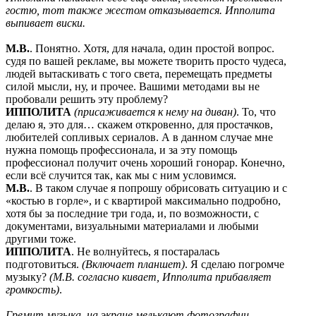
гостю, тот также жестом отказывается. Ипполита
выпивает виски.
М.В.
. Понятно. Хотя, для начала, один простой вопрос.
судя по вашей рекламе, вы можете творить просто чудеса,
людей вытаскивать с того света, перемещать предметы
силой мысли, ну, и прочее. Вашими методами вы не
пробовали решить эту проблему?
ИППОЛИТА
(присаживается к нему на диван)
. То, что
делаю я, это для… скажем откровенно, для простачков,
любителей сопливых сериалов. А в данном случае мне
нужна помощь профессионала, и за эту помощь
профессионал получит очень хороший гонорар. Конечно,
если всё случится так, как мы с ним условимся.
М.В.
. В таком случае я попрошу обрисовать ситуацию и с
«костью в горле», и с квартирой максимально подробно,
хотя бы за последние три года, и, по возможности, с
документами, визуальными материалами и любыми
другими тоже.
ИППОЛИТА
. Не волнуйтесь, я постаралась
подготовиться.
(Включает планшет)
. Я сделаю погромче
музыку?
(М.В. согласно кивает, Ипполита прибавляет
громкость)
.
Гремит музыка, на экране мелькают фотографии,