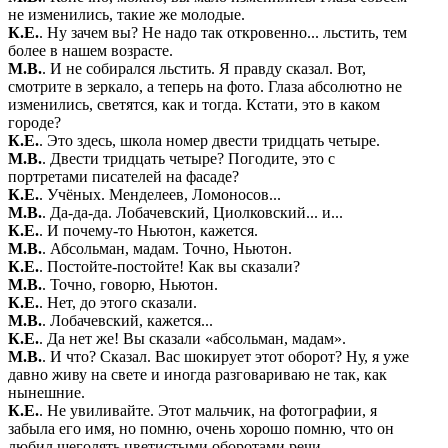
не изменились, такие же молодые.
К.Е.
. Ну зачем вы? Не надо так откровенно... льстить, тем
более в нашем возрасте.
М.В.
. И не собирался льстить. Я правду сказал. Вот,
смотрите в зеркало, а теперь на фото. Глаза абсолютно не
изменились, светятся, как и тогда. Кстати, это в каком
городе?
К.Е.
. Это здесь, школа номер двести тридцать четыре.
М.В.
. Двести тридцать четыре? Погодите, это с
портретами писателей на фасаде?
К.Е.
. Учёных. Менделеев, Ломоносов...
М.В.
. Да-да-да. Лобачевский, Циолковский... и...
К.Е.
. И почему-то Ньютон, кажется.
М.В.
. Абсольман, мадам. Точно, Ньютон.
К.Е.
. Постойте-постойте! Как вы сказали?
М.В.
. Точно, говорю, Ньютон.
К.Е.
. Нет, до этого сказали.
М.В.
. Лобачевский, кажется...
К.Е.
. Да нет же! Вы сказали «абсольман, мадам».
М.В.
. И что? Сказал. Вас шокирует этот оборот? Ну, я уже
давно живу на свете и иногда разговариваю не так, как
нынешние.
К.Е.
. Не увиливайте. Этот мальчик, на фотографии, я
забыла его имя, но помню, очень хорошо помню, что он
любил щеголять цветистыми оборотами речи.