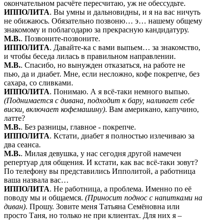
окончательном расчёте пересчитаю, уж не обессудьте.
ИППОЛИТА
. Вы умны и дальновидны, и я на вас ничуть
не обижаюсь. Обязательно позвоню… э… нашему общему
знакомому и поблагодарю за прекрасную кандидатуру.
М.В.
. Позвоните-позвоните.
ИППОЛИТА
. Давайте-ка с вами выпьем… за знакомство,
и чтобы беседа лилась в правильном направлении.
М.В.
. Спасибо, но вынужден отказаться, на работе не
пью, да и диабет. Мне, если несложно, кофе покрепче, без
сахара, со сливками.
ИППОЛИТА
. Понимаю. А я всё-таки немного выпью.
(Поднимается с дивана, подходит к бару, наливает себе
виски, включает кофемашину)
. Вам американо, капучино,
латте?
М.В.
. Без разницы, главное - покрепче.
ИППОЛИТА
. Кстати, диабет я полностью излечиваю за
два сеанса.
М.В.
. Милая девушка, у нас сегодня другой намечен
репертуар для общения. И кстати, как вас всё-таки зовут?
По телефону вы представились Ипполитой, а работница
ваша назвала вас…
ИППОЛИТА
. Не работница, а проблема. Именно по её
поводу мы и общаемся.
(Приносит поднос с напитками на
диван)
. Прошу. Зовите меня Татьяна Семёновна или
просто Таня, но только не при клиентах. Для них я –