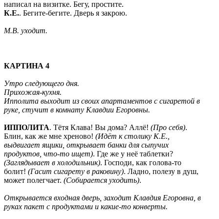
написал на визитке. Бегу, простите.
К.Е.
. Бегите-бегите. Дверь я закрою.
М.В. уходит.
КАРТИНА 4
Утро следующего дня.
Прихожая-кухня.
Ипполита выходит из своих апартаментов с сигаретой в
руке, стучит в комнату Клавдии Егоровны.
ИППОЛИТА
. Тётя Клава! Вы дома? Аллё!
(Про себя)
.
Блин, как же мне хреново!
(Идёт к столику К.Е.,
выдвигает ящики, открывает банки для сыпучих
продуктов, что-то ищет)
. Где же у неё таблетки?
(Заглядывает в холодильник)
. Господи, как голова-то
болит!
(Гасит сигарету в раковину)
. Ладно, полезу в душ,
может полегчает.
(Собирается уходить)
.
Открывается входная дверь, заходит Клавдия Егоровна, в
руках пакет с продуктами и какие-то конверты.