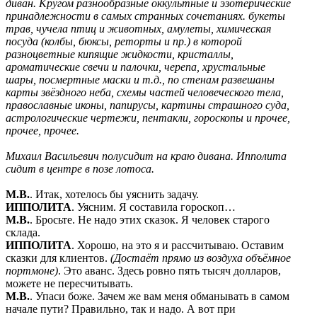
диван. Кругом разнообразные оккультные и эзотерические
принадлежности в самых странных сочетаниях. букеты
трав, чучела птиц и животных, амулеты, химическая
посуда (колбы, бюксы, реторты и пр.) в которой
разноцветные кипящие жидкости, кристаллы,
ароматические свечи и палочки, черепа, хрустальные
шары, посмертные маски и т.д., по стенам развешаны
карты звёздного неба, схемы частей человеческого тела,
православные иконы, папирусы, картины страшного суда,
астрологические чертежи, пентакли, гороскопы и прочее,
прочее, прочее.
Михаил Васильевич полусидит на краю дивана. Ипполита
сидит в центре в позе лотоса.
М.В.
. Итак, хотелось бы уяснить задачу.
ИППОЛИТА
. Уясним. Я составила гороскоп…
М.В.
. Бросьте. Не надо этих сказок. Я человек старого
склада.
ИППОЛИТА
. Хорошо, на это я и рассчитываю. Оставим
сказки для клиентов.
(Достаёт прямо из воздуха объёмное
портмоне)
. Это аванс. Здесь ровно пять тысяч долларов,
можете не пересчитывать.
М.В.
. Упаси боже. Зачем же вам меня обманывать в самом
начале пути? Правильно, так и надо. А вот при