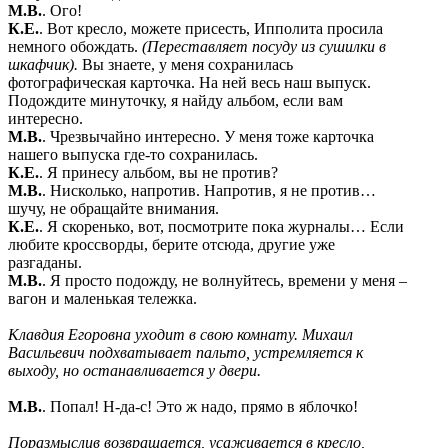
М.В.
. Ого!
К.Е.
. Вот кресло, можете присесть, Ипполита просила
немного обождать.
(Переставляет посуду из сушилки в
шкафчик).
Вы знаете, у меня сохранилась
фотографическая карточка. На ней весь наш выпуск.
Подождите минуточку, я найду альбом, если вам
интересно.
М.В.
. Чрезвычайно интересно. У меня тоже карточка
нашего выпуска где-то сохранилась.
К.Е.
. Я принесу альбом, вы не против?
М.В.
. Нисколько, напротив. Напротив, я не против…
шучу, не обращайте внимания.
К.Е.
. Я скоренько, вот, посмотрите пока журналы… Если
любите кроссворды, берите отсюда, другие уже
разгаданы.
М.В.
. Я просто подожду, не волнуйтесь, времени у меня –
вагон и маленькая тележка.
Клавдия Егоровна уходит в свою комнату. Михаил
Васильевич подхватывает пальто, устремляется к
выходу, но останавливается у двери.
М.В.
. Попал! Н-да-с! Это ж надо, прямо в яблочко!
Поразмыслив возвращается, усаживается в кресло,