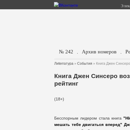
Элек
№ 242
Архив номеров
Р
.
.
Лиterraтура
»
События
» Книга Джен Синсеро
Книга Джен Синсеро во
рейтинг
(18+)
Бесспорным лидером стала книга
"Н
мешать тебе двигаться вперед" Дж