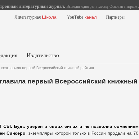
тронный литературный журнал.
Выходит один раз в месяц. Основан в апреле 2
Школа
канал
Лиterraтурная
YouTube
Партнеры
едакция
Издательство
.
 возглавила первый Всероссийский книжный рейтинг
зглавила первый Всероссийский книжный
И СЫ. Будь уверен в своих силах и не позволяй сомнениям
ен Синсеро
, экземпляры которой только в России продали на 70