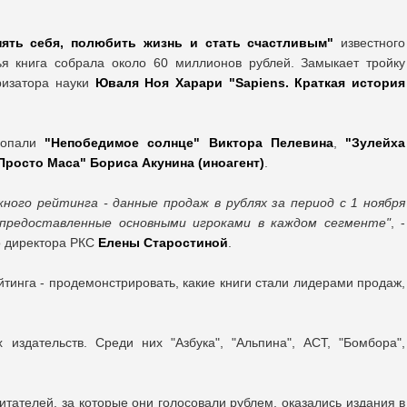
нять себя, полюбить жизнь и стать счастливым"
известного
ья книга собрала около 60 миллионов рублей. Замыкает тройку
ризатора науки
Юваля Ноя Харари "Sapiens. Краткая история
попали
"Непобедимое солнце" Виктора Пелевина
,
"Зулейха
Просто Маса" Бориса Акунина (иноагент)
.
жного рейтинга - данные продаж в рублях за период с 1 ноября
, предоставленные основными игроками в каждом сегменте"
, -
о директора РКС
Елены Старостиной
.
йтинга - продемонстрировать, какие книги стали лидерами продаж,
 издательств. Среди них "Азбука", "Альпина", АСТ, "Бомбора",
тателей, за которые они голосовали рублем, оказались издания в