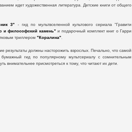
анием идет художественная литература. Детские книги от общего
вник 3"
- гид по мультвселенной культового сериала "Гравити
ер и философский камень"
и подарочный комплект книг о Гарри
тковым триллером
"Коралина"
.
ие результаты должны насторожить взрослых. Печально, что самой
я бумажный гид по популярному мультсериалу с сомнительным
ть внимательнее присмотреться к тому, что читают их дети.