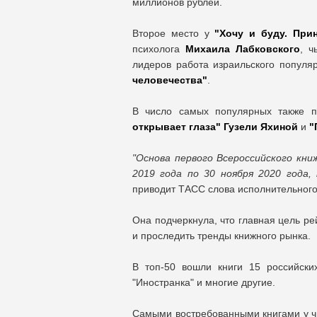
миллионов рублей.
Второе место у
"Хочу и буду. При
психолога
Михаила Лабковского
, ч
лидеров работа израильского популя
человечества"
.
В число самых популярных также 
открывает глаза" Гузели Яхиной
и
"
"Основа первого Всероссийского кни
2019 года по 30 ноября 2020 года
приводит ТАСС слова исполнительног
Она подчеркнула, что главная цель ре
и проследить тренды книжного рынка.
В топ-50 вошли книги 15 российских
"Иностранка" и многие другие.
Самыми востребованными книгами у чи