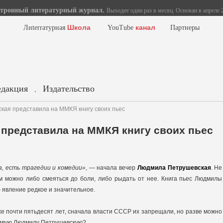
тронный литературный журнал.
Выходит один раз в месяц. Основан в апреле 2
Школа
канал
Лиterraтурная
YouTube
Партнеры
едакция
Издательство
.
ая представила на ММКЯ книгу своих пьес
представила на ММКЯ книгу своих пьес
а, есть трагедии и комедии»
, — начала вечер
Людмила Петрушевская
. Не
ром можно либо смеяться до боли, либо рыдать от нее. Книга пьес Людмилы
 явление редкое и значительное.
е почти пятьдесят лет, сначала власти СССР их запрещали, но разве можно
ливую Людмилу Петрушевскую?