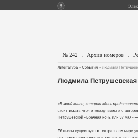
Элек
№ 242
Архив номеров
Р
.
.
Лиterraтура
»
События
» Людмила Петрушевск
Людмила Петрушевская 
«В моей книге, которая здесь представлен
стоит искать что-то между, вместе с авто
Петрушевской «Брачная ночь, или 37 мая» —
Её пьесы существуют в театральном мире уж
остановить или запретить смелую и талант