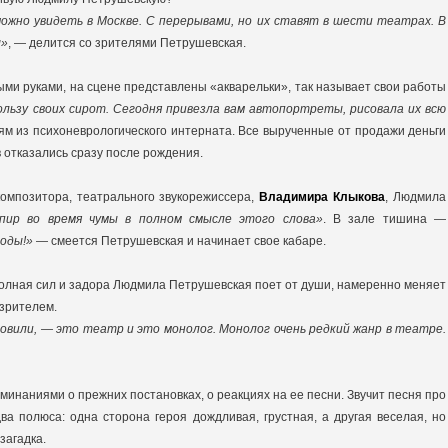
можно увидеть в Москве. С перерывами, но их ставят в шести театрах. В
ы»
, — делится со зрителями Петрушевская.
ыми руками, на сцене представлены «акварельки», так называет свои работы
льзу своих сирот. Сегодня привезла вам автопортреты, рисовала их всю
ям из психоневрологического интерната. Все вырученные от продажи деньги
 отказались сразу после рождения.
омпозитора, театрального звукорежиссера,
Владимира Клыкова
, Людмила
пир во время чумы в полном смысле этого слова»
. В зале тишина —
лоды!»
— смеется Петрушевская и начинает свое кабаре.
 полная сил и задора Людмила Петрушевская поет от души, намеренно меняет
 зрителем.
овили, — это театр и это монолог. Монолог очень редкий жанр в театре.
инаниями о прежних постановках, о реакциях на ее песни. Звучит песня про
два полюса: одна сторона героя дождливая, грустная, а другая веселая, но
загадка.