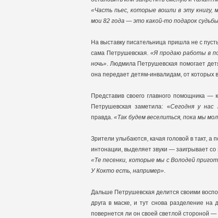
«Часть пьес, которые вошли в эту книгу, 
мои 82 года — это какой-то подарок судьб
На выставку писательница пришла не с пуст
сама Петрушевская.
«Я продаю работы в по
ночь»
. Людмила Петрушевская помогает дет
она передает детям-инвалидам, от которых в
Представив своего главного помощника — к
Петрушевская заметила: «
Сегодня у нас 
правда.
«Так будем веселиться, пока мы мо
Зрители улыбаются, качая головой в такт, а
интонации, выделяет звуки — заигрывает со
«Те песенки, которые мы с Володей пригот
У Кокто есть, например»
.
Дальше Петрушевская делится своими воспом
друга в маске, и тут снова разделение на 
повернется ли он своей светлой стороной — 