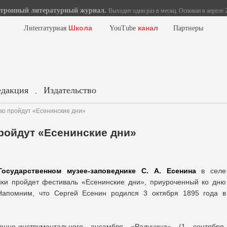
тронный литературный журнал.
Выходит один раз в месяц. Основан в апреле 2
Школа
канал
Лиterraтурная
YouTube
Партнеры
едакция
Издательство
.
во пройдут «Есенинские дни»
ройдут «Есенинские дни»
осударственном музее-заповеднике С. А. Есенина
в селе
ики пройдет фестиваль «Есенинские дни», приуроченный ко дню
 Напомним, что Сергей Есенин родился 3 октября 1895 года в
нно-инструментального ансамбля «Радуница» (1 сентября,