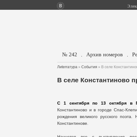
Элек
№ 242
Архив номеров
Р
.
.
Лиterraтура
»
События
» В селе Константино
В селе Константиново п
С 1 сентября по 13 октября в Г
Константиново и в городе Спас-Клеп
рождения великого русского поэта.
Константинове.
Начнется все с выступления песе