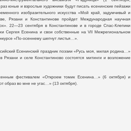
й раз юные и взрослые художники будут писать есенинские пейзажи
еменного изобразительного искусства «Мой край, задумчивый и
е, Рязани и Константинове пройдет Международная научная
ох». 22—23 сентября в Константинове и в городе Спас-Клепики
ихи Сергея Есенина и свои собственные на VII Межрегиональном
нкурсе «По-осеннему шепчут листья…».
сийский Есенинский праздник поэзии «Русь моя, милая родина…»
в Рязани и селе Константиново состоятся митинги и возложение
сенным фестивалем «Откроем томик Есенина…» (6 октября) и
 образ во мне не угас…» (13 октября).