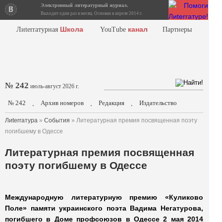
Электронный литературный журнал.
Выходит один раз в месяц. Основан в апреле 2014 г.
Школа
канал
Лиterraтурная
YouTube
Партнеры
№ 242
июль-август 2026 г.
№ 242
Архив номеров
Редакция
Издательство
.
.
.
Лиterraтура
»
События
» Литературная премия посвященная поэту
погибшему в Одессе
Литературная премия посвященная
поэту погибшему в Одессе
Международную литературную премию «Куликово
Поле» памяти украинского поэта Вадима Негатурова,
погибшего в Доме профсоюзов в Одессе 2 мая 2014