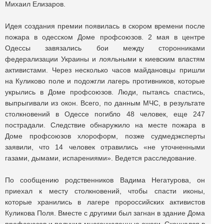
Михаил Елизаров.
Идея создания премии появилась в скором времени после
пожара в одесском Доме профсоюзов. 2 мая в центре
Одессы завязались бои между сторонниками
федерализации Украины и лояльными к киевским властям
активистами. Через несколько часов майдановцы пришли
на Куликово поле и подожгли лагерь противников, которые
укрылись в Доме профсоюзов. Люди, пытаясь спастись,
выпрыгивали из окон. Всего, по данным МЧС, в результате
столкновений в Одессе погибло 48 человек, еще 247
пострадали. Следствие обнаружило на месте пожара в
Доме профсоюзов хлороформ, позже судмедэксперты
заявили, что 14 человек отравились «не уточненными
газами, дымами, испарениями». Ведется расследование.
По сообщению родственников Вадима Негатурова, он
приехал к месту столкновений, чтобы спасти иконы,
которые хранились в лагере пророссийских активистов
Куликова Поля. Вместе с другими был загнан в здание Дома