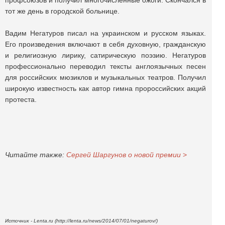
профсоюзов и получил многочисленные ожоги. Скончался в
тот же день в городской больнице.
Вадим Негатуров писал на украинском и русском языках.
Его произведения включают в себя духовную, гражданскую
и религиозную лирику, сатирическую поэзию. Негатуров
профессионально переводил тексты англоязычных песен
для российских мюзиклов и музыкальных театров. Получил
широкую известность как автор гимна пророссийских акций
протеста.
Читайте также:
Сергей Шаргунов о новой премии
>
Источник - Lenta.ru (http://lenta.ru/news/2014/07/01/negaturov/)