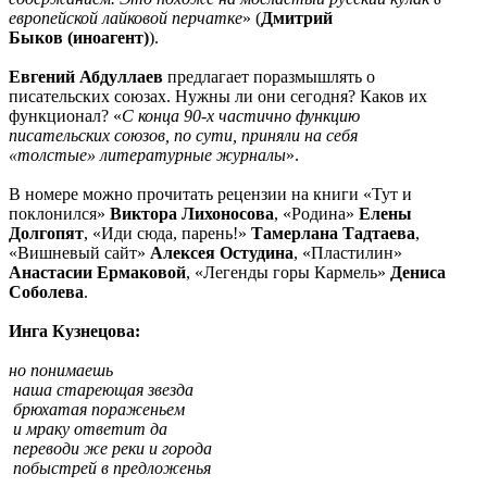
европейской лайковой перчатке
» (
Дмитрий
Быков (иноагент)
).
Евгений Абдуллаев
предлагает поразмышлять о
писательских союзах. Нужны ли они сегодня? Каков их
функционал? «
С конца 90-х частично функцию
писательских союзов, по сути, приняли на себя
«толстые» литературные журналы
».
В номере можно прочитать рецензии на книги «Тут и
поклонился»
Виктора Лихоносова
, «Родина»
Елены
Долгопят
, «Иди сюда, парень!»
Тамерлана Тадтаева
,
«Вишневый сайт»
Алексея Остудина
, «Пластилин»
Анастасии Ермаковой
, «Легенды горы Кармель»
Дениса
Соболева
.
Инга Кузнецова:
но понимаешь
наша стареющая звезда
брюхатая пораженьем
и мраку ответит да
переводи же реки и города
побыстрей в предложенья