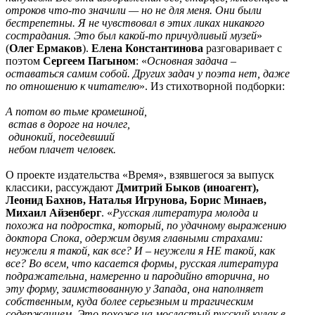
отроков что-то значили — но не для меня. Они были
бестрепетны. Я не чувствовал в этих ликах никакого
сострадания. Это был какой-то причудливый музей
»
(
Олег Ермаков
).
Елена Константинова
разговаривает с
поэтом
Сергеем Пагыном
: «
Основная задача –
оставаться самим собой. Других задач у поэта нет, даже
по отношению к читателю
». Из стихотворной подборки:
А потом во тьме кромешной,
встав в дороге на ночлег,
одинокий, поседевший
небом плачет человек.
О проекте издательства «Время», взявшегося за выпуск
классики, рассуждают
Дмитрий Быков (иноагент),
Леонид Бахнов, Наталья Игрунова, Борис Минаев,
Михаил Айзенберг
. «
Русская литература молода и
похожа на подростка, который, по удачному выражению
доктора Спока, одержим двумя главными страхами:
неужели я такой, как все? И – неужели я НЕ такой, как
все? Во всем, что касается формы, русская литература
подражательна, намеренно и пародийно вторична, но
эту форму, заимствованную у Запада, она наполняет
собственным, куда более серьезным и трагическим
содержанием. Это похоже на мосластый русский кулак в