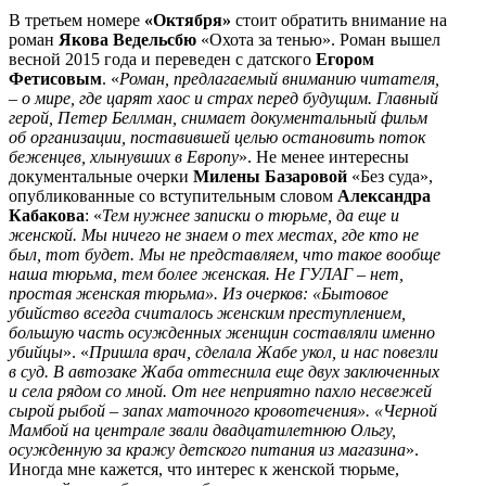
В третьем номере
«Октября»
стоит обратить внимание на
роман
Якова Ведельсбю
«Охота за тенью». Роман вышел
весной 2015 года и переведен с датского
Егором
Фетисовым
. «
Роман, предлагаемый вниманию читателя,
– о мире, где царят хаос и страх перед будущим. Главный
герой, Петер Беллман, снимает документальный фильм
об организации, поставившей целью остановить поток
беженцев, хлынувших в Европу
». Не менее интересны
документальные очерки
Милены Базаровой
«Без суда»,
опубликованные со вступительным словом
Александра
Кабакова
: «
Тем нужнее записки о тюрьме, да еще и
женской. Мы ничего не знаем о тех местах, где кто не
был, тот будет. Мы не представляем, что такое вообще
наша тюрьма, тем более женская. Не ГУЛАГ – нет,
простая женская тюрьма». Из очерков: «Бытовое
убийство всегда считалось женским преступлением,
большую часть осужденных женщин составляли именно
убийцы
». «
Пришла врач, сделала Жабе укол, и нас повезли
в суд. В автозаке Жаба оттеснила еще двух заключенных
и села рядом со мной. От нее неприятно пахло несвежей
сырой рыбой – запах маточного кровотечения». «Черной
Мамбой на централе звали двадцатилетнюю Ольгу,
осужденную за кражу детского питания из магазина
».
Иногда мне кажется, что интерес к женской тюрьме,