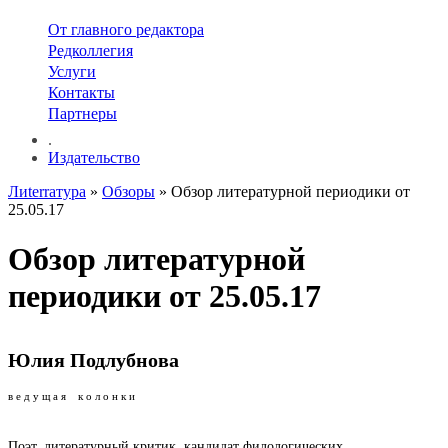
От главного редактора
Редколлегия
Услуги
Контакты
Партнеры
.
Издательство
Лиterraтура
»
Обзоры
» Обзор литературной периодики от
25.05.17
Обзор литературной
периодики от 25.05.17
Юлия Подлубнова
в е д у щ а я к о л о н к и
Поэт, литературный критик, кандидат филологических