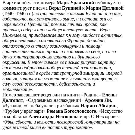
В архивной части номера
Марк Уральский
публикует и
комментирует письма
Веры Буниной
к
Марии Цетлиной
(1940–1946 гг.). «
Просительные письма Буниной, а из них,
собственно, как отмечалось выше, и состоит вся ее
переписка с Цетлиной, помимо личных просьб, как
правило, содержат и «общественную» часть. Вера
Николаевна, принадлежавшая к числу наиболее активных
общественников, создавших во Франции до войны
отлаженную систему взаимовыручки и помощи
соотечественникам, просила не только за себя, но и за
других литераторов-эмигрантов из бунинского
окружения. В этом смысле ее письма рисуют картину
системы добровольно-общественной взаимопомощи,
организованной в среде литературной эмиграции «первой
волны», которая не может не вызывать восхищения, в
силу своей всеохватности, действенности и
мобильности
».
Номер завершают рецензии на книги «Родина»
Елены
Долгопят
, «Сад земных наслаждений»
Арсения Ли
,
«Зулали», «С неба упали три яблока»
Наринэ Абгарян
,
«Трубач у врат зари»
Романа Богословского
, «Искусство
оскорблять»
Александра Невзорова
и др. О Невзорове:
«
Увы, едкость и колкость невзоровской концентрации на
уровне целой книги выносить трудновато
».