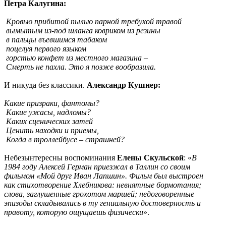
Петра Калугина:
Кровью прибитой пылью парной требухой травой
вымытым из-под шланга ковриком из резины
в пальцы въевшимся табаком
поцелуя первого языком
горстью конфет из местного магазина –
Смерть не пахла. Это я позже вообразила.
И никуда без классики.
Александр Кушнер:
Какие призраки, фантомы?
Какие ужасы, надломы?
Каких сценических затей
Ценить находки и приемы,
Когда в троллейбусе – страшней?
Небезынтересны воспоминания
Елены Скульской
: «
В
1984 году Алексей Герман приезжал в Таллин со своим
фильмом «Мой друг Иван Лапшин». Фильм был выстроен
как стихотворение Хлебникова: невнятные бормотания;
слова, заглушенные грохотом маршей; недоговоренные
эпизоды складывались в ту гениальную достоверность и
правоту, которую ощущаешь физически
».