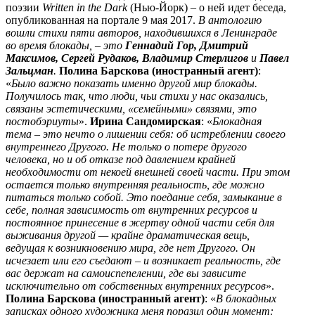
поэзии
Written in the Dark
(Нью-Йорк) – о ней идет беседа,
опубликованная на портале 9 мая 2017.
В антологию
вошли стихи пяти авторов, находившихся в Ленинграде
во время блокады, – это
Геннадий Гор, Дмитрий
Максимов, Сергей Рудаков, Владимир Стерлигов
и
Павел
Зальцман
.
Полина Барскова (иностранный агент)
:
«
Было важно показать именно другой мир блокады.
Получилось так, что люди, чьи стихи у нас оказались,
связаны эстетическими, «семейными» связями, это
постобэриуты
».
Ирина Сандомирская
: «
Блокадная
тема – это нечто о лишении себя: об истреблении своего
внутреннего Другого. Не только о потере другого
человека, но и об отказе под давлением крайней
необходимости от некоей внешней своей части. При этом
остается только внутренняя реальность, где можно
питаться только собой. Это поедание себя, замыкание в
себе, полная зависимость от внутренних ресурсов и
постоянное принесение в жертву одной части себя для
выживания другой — крайне драматическая вещь,
ведущая к возникновению мира, где нет Другого. Он
исчезает или его съедают – и возникает реальность, где
вас держат на самоиспепелении, где вы зависите
исключительно от собственных внутренних ресурсов
».
Полина Барскова (иностранный агент)
: «
В блокадных
записках одного художника меня поразил один момент: