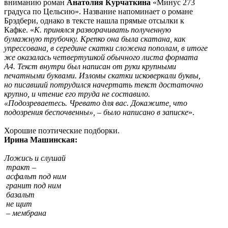
вниманию роман
Анатолия Курчаткина
«Минус 273
градуса по Цельсию». Название напоминает о романе
Брэдбери, однако в тексте нашла прямые отсылки к
Кафке. «
К. принялся разворачивать полученную
бумажную трубочку. Крепко она была скатана, как
упрессована, в середине скатки сложена пополам, в итоге
же оказалась четвертушкой обычного листа формата
А4. Текст внутри был написан от руки крупными
печатными буквами. Изломы скатки исковеркали буквы,
но писавший потрудился начертать текст достаточно
крупно, и чтение его труда не составило.
«Подозреваетесь. Чревато для вас. Докажите, что
подозрения беспочвенны», – было написано в записке
».
Хорошие поэтические подборки.
Ирина Машинская:
Ложись и слушай
тракт –
асфальт под ним
гранит под ним
базальт
не щит
– мембрана