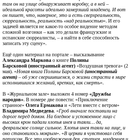
там он на улице обнаруживает коробку, а в ней –
идеальной красоты идеально замерзший младенец. И вот
он пишет, что, наверное, это и есть сверхреальность,
сюрреальность, реальность «над реальностью
». И его
задачей является не какое-то особое видение методом
сложной возгонки – как это делали французские и
испанские сюрреалисты, – а найти в себе способность
записать эту сцену».
Ещё один материал на портале – высказывание
Александра Маркова
о книге
Полины
Барсковой (иностранный агент)
«Воздушная тревога» (2
мая). «
Новая книга Полины Барсковой
(иностранный
агент)
– об уже свершившемся, о жизни страсти в мире
исполнившихся желаний, крепких, как смерть
».
В «Журнальном зале» выложен 4 номер
«Дружбы
народов»
. В номере две повести: «Приключение
странное»
Олега Ермакова
и «Лети вместе с ветром»
Владимира Медведева
. «
Гроб вначале поставили на
дороге перед домом. На бледное и успокоенное лицо с
высоких крон падали хлопья инея и таяли… да,
февральское солнце сильное. Хлопья инея таяли на лице, и
оно становилось мокрым
». «
В церкви я чувствовал себя
папуасом. Все эти изображения дев, старцев, младенцев и