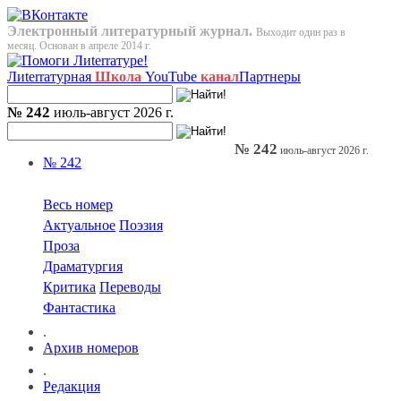
Электронный литературный журнал.
Выходит один раз в
месяц. Основан в апреле 2014 г.
Лиterraтурная
Школа
YouTube
канал
Партнеры
№ 242
июль-август 2026 г.
№ 242
июль-август 2026 г.
№ 242
Весь номер
Актуальное
Поэзия
Проза
Драматургия
Критика
Переводы
Фантастика
.
Архив номеров
.
Редакция