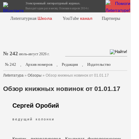
Электронный литературный журнал.
Выходит один раз в месяц. Основан в апреле 2014 г.
Школа
канал
Лиterraтурная
YouTube
Партнеры
№ 242
июль-август 2026 г.
№ 242
Архив номеров
Редакция
Издательство
.
.
.
Лиterraтура
»
Обзоры
» Обзор книжных новинок от 01.01.17
Обзор книжных новинок от 01.01.17
Сергей Оробий
в е д у щ и й к о л о н к и
Критик, литературовед. Кандидат филологических