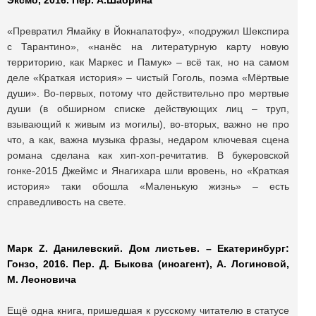
Эксмо, 2016. Пер. А.Шабрина
«Превратил Ямайку в Йокнапатофу», «подружил Шекспира
с Тарантино», «нанёс на литературную карту новую
территорию, как Маркес и Памук» – всё так, но на самом
деле «Краткая история» – чистый Гоголь, поэма «Мёртвые
души». Во-первых, потому что действительно про мертвые
души (в обширном списке действующих лиц – труп,
взывающий к живым из могилы), во-вторых, важно не про
что, а как, важна музыка фразы, недаром ключевая сцена
романа сделана как хип-хоп-речитатив. В букеровской
гонке-2015 Джеймс и Янагихара шли вровень, но «Краткая
история» таки обошла «Маленькую жизнь» – есть
справедливость на свете.
Марк Z. Данилевский. Дом листьев. – Екатеринбург:
Гонзо, 2016. Пер. Д. Быкова (иноагент), А. Логиновой,
М. Леоновича
Ещё одна книга, пришедшая к русскому читателю в статусе