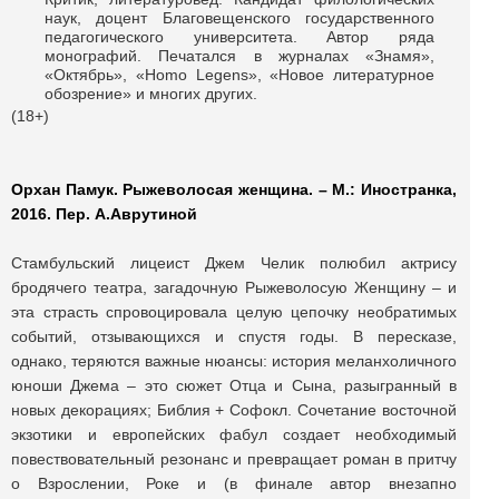
наук, доцент Благовещенского государственного
педагогического университета. Автор ряда
монографий. Печатался в журналах «Знамя»,
«Октябрь», «Homo Legens», «Новое литературное
обозрение» и многих других.
(18+)
Орхан Памук. Рыжеволосая женщина. – М.: Иностранка,
2016. Пер. А.Аврутиной
Стамбульский лицеист Джем Челик полюбил актрису
бродячего театра, загадочную Рыжеволосую Женщину – и
эта страсть спровоцировала целую цепочку необратимых
событий, отзывающихся и спустя годы. В пересказе,
однако, теряются важные нюансы: история меланхоличного
юноши Джема – это сюжет Отца и Сына, разыгранный в
новых декорациях; Библия + Софокл. Сочетание восточной
экзотики и европейских фабул создает необходимый
повествовательный резонанс и превращает роман в притчу
о Взрослении, Роке и (в финале автор внезапно