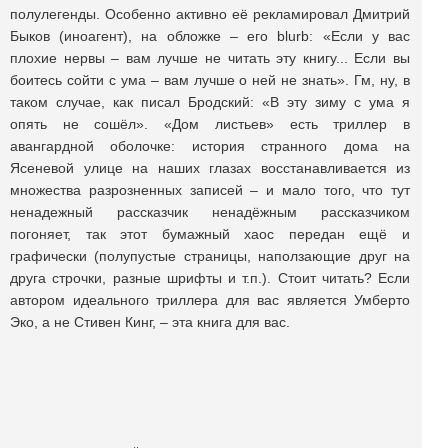
полулегенды. Особенно активно её рекламировал Дмитрий
Быков (иноагент), на обложке – его blurb: «Если у вас
плохие нервы – вам лучше не читать эту книгу... Если вы
боитесь сойти с ума – вам лучше о ней не знать». Гм, ну, в
таком случае, как писал Бродский: «В эту зиму с ума я
опять не сошёл». «Дом листьев» есть триллер в
авангардной оболочке: история странного дома на
Ясеневой улице на наших глазах восстанавливается из
множества разрозненных записей – и мало того, что тут
ненадежный рассказчик ненадёжным рассказчиком
погоняет, так этот бумажный хаос передан ещё и
графически (полупустые страницы, наползающие друг на
друга строчки, разные шрифты и т.п.). Стоит читать? Если
автором идеального триллера для вас является Умберто
Эко, а не Стивен Кинг, – эта книга для вас.