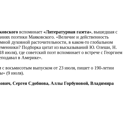
ковского
вспоминает
«Литературная газета»
, вышедшая с
ваниях поэтики Маяковского. «Величие и действенность
омной духовной расточительности, в каком-то глобальном
ременники? Подборка цитат из высказываний Ю. Олеши, Н.
8 июля), где советский поэт вспоминает о встрече с Георгием
еподавал в Америке».
м с восьмисотым выпуском от 23 июля, пишет о 190-летии
ы» (9 июля).
вич, Сергея Сдобнова, Аллы Горбуновой, Владимира