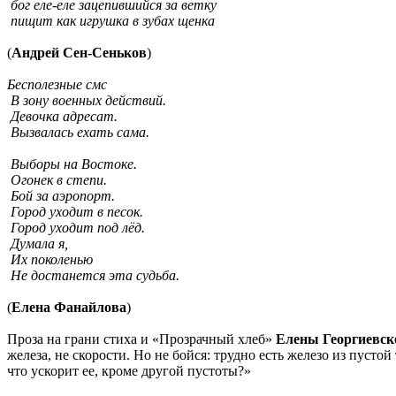
бог еле-еле зацепившийся за ветку
пищит как игрушка в зубах щенка
(
Андрей Сен-Сеньков
)
Бесполезные смс
В зону военных действий.
Девочка адресат.
Вызвалась ехать сама.
Выборы на Востоке.
Огонек в степи.
Бой за аэропорт.
Город уходит в песок.
Город уходит под лёд.
Думала я,
Их поколенью
Не достанется эта судьба.
(
Елена Фанайлова
)
Проза на грани стиха и «Прозрачный хлеб»
Елены Георгиевск
железа, не скорости. Но не бойся: трудно есть железо из пусто
что ускорит ее, кроме другой пустоты?»