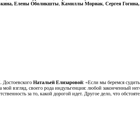
вкина, Елены Оболикшты
,
Камиллы Мориак
,
Сергея Гогина,
. Достоевского
Натальей Елизаровой
: «Если мы беремся судить
а мой взгляд, своего рода индульгенция: любой законченный него
етственность за то, какой дорогой идет. Другое дело, что обсто