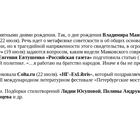
амятными днями рождения. Так, о дне рождения
Владимира Мая
22 июля). Речь идет о метафизике советскости и об общих осно
ии, но в трагедийной напряженности этого свидетельства, в огр
»
(19 июля) задаются вопросом, каким видели Маяковского сов
Евгения Евтушенко «Российская газета»
подготовила статью (1
 политике. «…я работаю на братство народов. Иначе я бы не пр
иковала
Colta
.
ru
(22 июля).
«НГ–
ExLibris
», который поздравляе
II международном литературном фестивале «Петербургские мост
ети. Подборки стихотворений
Лидии Юсуповой
,
Полины Андруко
оцева
и др.