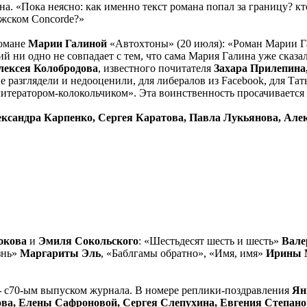
а. «Пока неясно: как именно текст романа попал за границу? кто
ижском Concorde?»
романе
Марии Галиной
«Автохтоны» (20 июля): «Роман Марии Г
 ни одно не совпадает с тем, что сама Мария Галина уже сказал
лексея Колобродова
, известного почитателя
Захара Прилепина
е разглядели и недооценили, для либералов из Facebook, для Т
тератором-колокольчиком». Эта воинственность просачивается 
ксандра Карпенко, Сергея Каратова, Павла Лукьянова, Алек
юкова
и
Эмиля Сокольского
: «Шестьдесят шесть и шесть»
Вале
знь»
Маргариты Эль
, «Баблгамы обратно», «Имя, имя»
Ирины 
–
с70-ым выпуском журнала. В номере реплики-поздравления
Ян
ва, Елены Сафроновой, Сергея Слепухина, Евгения Степано