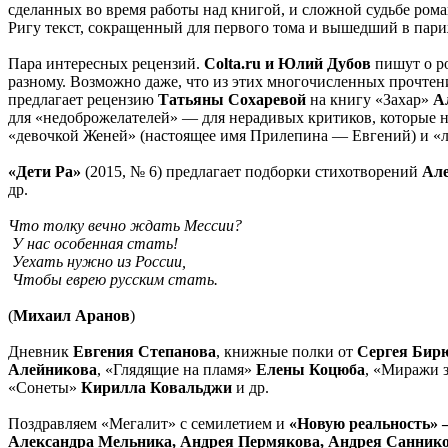
сделанных во время работы над книгой, и сложной судьбе роман
Ригу текст, сокращенный для первого тома и вышедший в пар
Пара интересных рецензий.
Colta
.
ru
и Юлий Дубов
пишут о 
разному. Возможно даже, что из этих многочисленных прочтений
предлагает рецензию
Татьяны Сохаревой
на книгу «Захар»
А
для «недоброжелателей» — для нерадивых критиков, которые н
«девочкой Женей» (настоящее имя Прилепина — Евгений) и «ли
«Дети Ра»
(2015, № 6) предлагает подборки стихотворений
Але
др.
Что толку вечно ждать Мессии?
У нас особенная стать!
Уехать нужно из России,
Чтобы еврею русским стать.
(
Михаил Аранов
)
Дневник
Евгения Степанова
, книжные полки от
Сергея Бир
Алейникова
, «Глядящие на пламя»
Елены Коцюба
, «Миражи 
«Сонеты»
Кирилла Ковальджи
и др.
Поздравляем «Мегалит» с семилетием и
«Новую реальность» 
Александра Мельника, Андрея Пермякова, Андрея Саннико