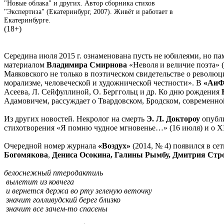
"Новые облака" и других. Автор сборника стихов
"Экспертиза" (Екатеринбург, 2007). Живёт и работает в
Екатеринбурге.
(18+)
Середина июля 2015 г. ознаменована пусть не юбилеями, но п
материалом
Владимира Смирнова
«Неволя и величие поэта» (
Маяковского не только в поэтическом свидетельстве о революц
морализме, человеческой и художнической честности». В
«АиФ
Асеева, Л. Сейфуллиной, О. Берггольц и др. Ко дню рождения
Адамовичем, рассуждает о Твардовском, Бродском, современной
Из других новостей. Некролог на смерть
Э. Л. Доктороу
опубл
стихотворения «Я помню чудное мгновенье…» (16 июля) и о Х
Очередной номер журнала
«Воздух»
(2014, № 4) появился в с
Богомякова
,
Дениса Осокина, Галины Рымбу, Дмитрия Стр
белоснежный птеродактиль
вылетит из ковчега
и вернется держа во рту зеленую веточку
значит голливудский берег близко
значит все зачем-то спасены