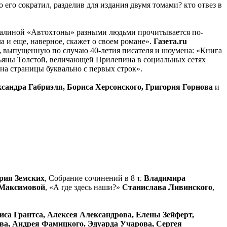
 его сократил, разделив для издания двумя томами? кто отвез в
алиной «Автохтоны» разными людьми прочитывается по-
а и еще, наверное, скажет о своем романе».
Газета.
ru
,
выпущенную по случаю 40-летия писателя и шоумена: «Книга
атьяны Толстой, величающей Прилепина в социальных сетях
на страницы буквально с первых строк».
сандра Габриэля, Бориса Херсонского, Григория Горнова
и
рия Земских
, Собрание сочинений в 8 т.
Владимира
Максимовой
, «А где здесь наши?»
Станислава Ливинского
,
иса Грантса, Алексея Александрова, Елены Зейферт,
ва, Андрея Фамицкого, Эдуарда Учарова, Сергея