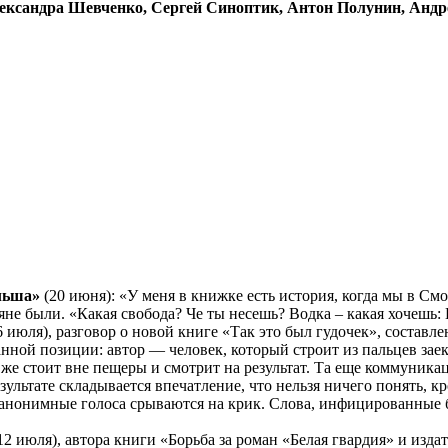
ександра Шевченко, Сергей Синоптик, Антон Полунин, Анд
льша»
(20 июня): «У меня в книжке есть история, когда мы в Смо
не были. «Какая свобода? Че ты несешь? Водка – какая хочешь: 
 июля), разговор о новой книге «Так это был гудочек», составл
нной позиции: автор — человек, который строит из пальцев заек 
же стоит вне пещеры и смотрит на результат. Та еще коммуникац
ультате складывается впечатление, что нельзя ничего понять, кро
 анонимные голоса срываются на крик. Слова, инфицированные б
12 июля), автора книги «Борьба за роман «Белая гвардия» и изд