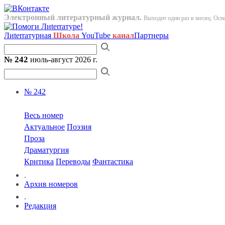
Электронный литературный журнал.
Выходит один раз в месяц. Осно
Лиterraтурная
Школа
YouTube
канал
Партнеры
№ 242
июль-август 2026 г.
№ 242
Весь номер
Актуальное
Поэзия
Проза
Драматургия
Критика
Переводы
Фантастика
.
Архив номеров
.
Редакция