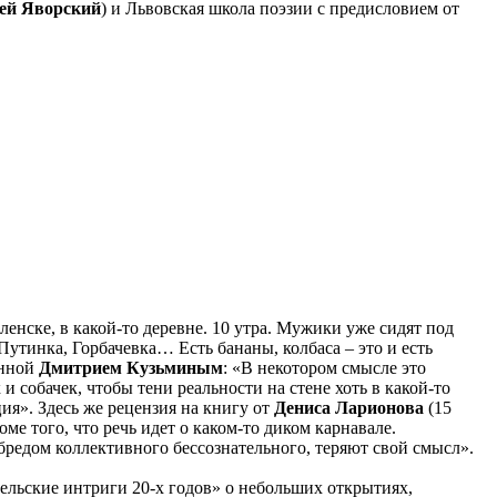
рей Яворский
) и Львовская школа поэзии с предисловием от
ленске, в какой-то деревне. 10 утра. Мужики уже сидят под
Путинка, Горбачевка… Есть бананы, колбаса – это и есть
енной
Дмитрием Кузьминым
: «В некотором смысле это
и собачек, чтобы тени реальности на стене хоть в какой-то
ия». Здесь же рецензия на книгу от
Дениса Ларионова
(15
ме того, что речь идет о каком-то диком карнавале.
редом коллективного бессознательного, теряют свой смысл».
ательские интриги 20-х годов» о небольших открытиях,