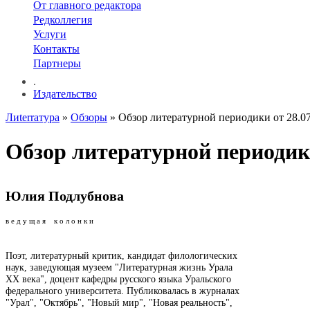
От главного редактора
Редколлегия
Услуги
Контакты
Партнеры
.
Издательство
Лиterraтура
»
Обзоры
» Обзор литературной периодики от 28.07
Обзор литературной периодики
Юлия Подлубнова
в е д у щ а я к о л о н к и
Поэт, литературный критик, кандидат филологических
наук, заведующая музеем "Литературная жизнь Урала
ХХ века", доцент кафедры русского языка Уральского
федерального университета. Публиковалась в журналах
"Урал", "Октябрь", "Новый мир", "Новая реальность",