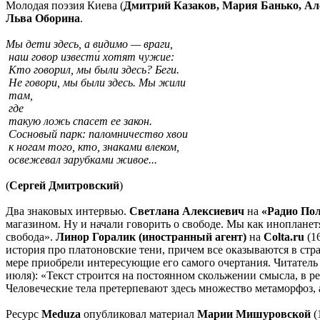
Молодая поэзия Киева (
Дмитрий Казаков, Мария Банько, Ал
Льва Оборина
.
Мы дети здесь, а видимо — враги,
наш говор извести́ хотят чужие:
Кто говорил, мы были здесь? Беги.
Не говори, мы были здесь. Мы жили
там,
где
такую ложь спасет ее закон.
Сосновый парк: паломничество хвои
к ногам того, кто, знаками влеком,
освежевал зарубками живое...
(
Сергей Дмитровский
)
Два знаковых интервью.
Светлана Алексиевич
на
«Радио По
магазином. Ну и начали говорить о свободе. Мы как инопланетя
свобода».
Линор Горалик (иностранный агент)
на
Colta
.
ru
(16
история про платоновские тени, причем все оказываются в стра
мере приобрели интересующие его самого очертания. Читатель 
июля): «Текст строится на постоянном скольжении смысла, в рез
Человеческие тела претерпевают здесь множество метаморфоз,
Ресурс
Meduza
опубликовал материал
Марии Мишуровской
(