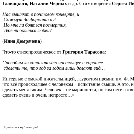
Главацкого, Наталии Черных
и др. Стихотворения
Сергея И
Нас вышлют в почтовом конверте, и
Сожмут до формата avi.
Но мне ли бояться посмертия,
Тебе ли бояться любви?
(
Инна Домрачева
)
Что-то стихопрозаическое от
Григория Тарасова
:
Способны ли хоть что-то настоящее и хорошее
сделать те, что год за годом лишь делают вид…
Интервью с омской писательницей, лауреатом премии им. Ф. М
что всё происходящее с человеком – испытание свыше. А это, н
сделать меня таким. Человек – не марионетка, он сам несет отв
сделать очень и очень непросто…»
Поделиться публикацией: