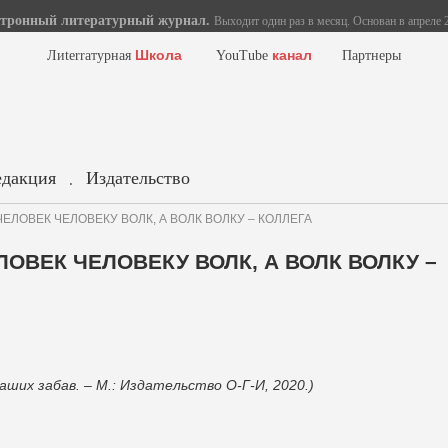
тронный литературный журнал.
Выходит один раз в месяц. Основан в апреле 2
Школа
канал
Лиterraтурная
YouTube
Партнеры
едакция
Издательство
.
. ЧЕЛОВЕК ЧЕЛОВЕКУ ВОЛК, А ВОЛК ВОЛКУ – КОЛЛЕГА
ЕЛОВЕК ЧЕЛОВЕКУ ВОЛК, А ВОЛК ВОЛКУ –
аших забав. – М.: Издательство О-Г-И, 2020.)