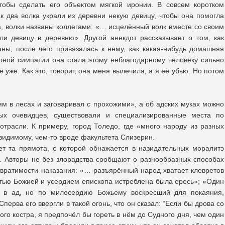
чтобы сделать его объектом мягкой иронии. В совсем коротком
как два волка украли из деревни некую девицу, чтобы она помогла
а, волки названы коллегами: «… исцелённый волк вместе со своим
ли девицу в деревню». Другой анекдот рассказывает о том, как
ны, после чего привязалась к нему, как какая-нибудь домашняя
рной симпатии она стала этому неблагодарному человеку сильно
ё уже. Как это, говорит, она меня вылечила, а я её убью. Но потом
ям в лесах и заговаривал с прохожими», а об адских муках можно
ных очевидцев, существовали и специализированные места по
отрасли. К примеру, город Толедо, где «много народу из разных
-видимому, чем-то вроде факультета Слизерин.
ет та прямота, с которой обнажается в назидательных моралитэ
. Авторы не без злорадства сообщают о разнообразных способах
твратимости наказания: «… разъярённый народ хватает клевретов
стью Божией и усердием епископа истреблена была ересь»; «Один
й в ад, но по милосердию Божьему воскресший для покаяния,
Сперва его ввергли в такой огонь, что он сказал: “Если бы дрова со
го костра, я предпочёл бы гореть в нём до Судного дня, чем один