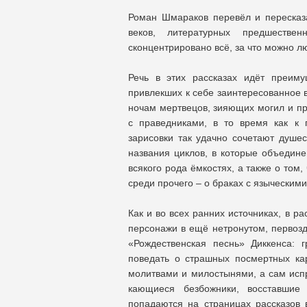
Роман Шмараков перевёл и пересказал
веков, литературных предшестве
сконцентрировано всё, за что можно л
Речь в этих рассказах идёт преим
привлекших к себе заинтересованное 
ночам мертвецов, зияющих могил и пр
с праведниками, в то время как к 
зарисовки так удачно сочетают душе
названия циклов, в которые объединен
всякого рода ёмкостях, а также о том,
среди прочего – о браках с языческим
Как и во всех ранних источниках, в 
персонажи в ещё нетронутом, первозд
«Рождественская песнь» Диккенса: 
поведать о страшных посмертных к
молитвами и милостынями, а сам испр
кающиеся безбожники, восставшие
попадаются на страницах рассказов 