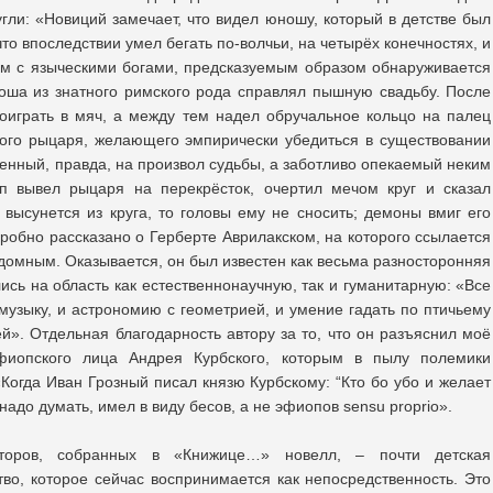
гли: «Новиций замечает, что видел юношу, который в детстве был
то впоследствии умел бегать по-волчьи, на четырёх конечностях, и
ам с языческими богами, предсказуемым образом обнаруживается
ша из знатного римского рода справлял пышную свадьбу. После
оиграть в мяч, а между тем надел обручальное кольцо на палец
вого рыцаря, желающего эмпирически убедиться в существовании
енный, правда, на произвол судьбы, а заботливо опекаемый неким
 вывел рыцаря на перекрёсток, очертил мечом круг и сказал
 высунется из круга, то головы ему не сносить; демоны вмиг его
дробно рассказано о Герберте Аврилакском, на которого ссылается
домным. Оказывается, он был известен как весьма разносторонняя
ись на область как естественнонаучную, так и гуманитарную: «Все
музыку, и астрономию с геометрией, и умение гадать по птичьему
й». Отдельная благодарность автору за то, что он разъяснил моё
фиопского лица Андрея Курбского, которым в пылу полемики
Когда Иван Грозный писал князю Курбскому: “Кто бо убо и желает
надо думать, имел в виду бесов, а не эфиопов sensu proprio».
торов, собранных в «Книжице…» новелл, – почти детская
тво, которое сейчас воспринимается как непосредственность. Это