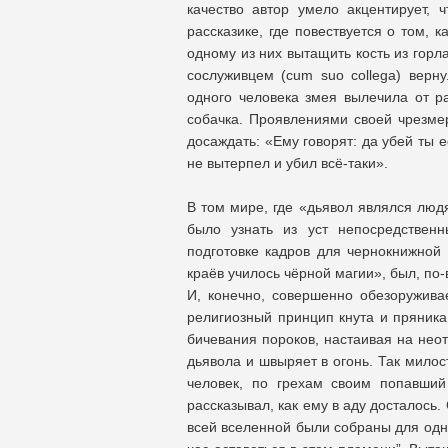
качество автор умело акцентирует, 
рассказике, где повествуется о том, 
одному из них вытащить кость из горл
сослуживцем (cum suo collega) верну
одного человека змея вылечила от ра
собачка. Проявлениями своей чрезме
досаждать: «Ему говорят: да убей ты е
не вытерпел и убил всё-таки».
В том мире, где «дьявол являлся люд
было узнать из уст непосредствен
подготовке кадров для чернокнижной 
краёв училось чёрной магии», был, по
И, конечно, совершенно обезоружива
религиозный принцип кнута и пряника
бичевания пороков, настаивая на нео
дьявола и швыряет в огонь. Так мило
человек, по грехам своим попавши
рассказывал, как ему в аду досталось. 
всей вселенной были собраны для одно