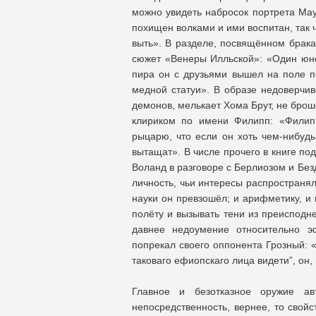
можно увидеть набросок портрета Мау
похищен волками и ими воспитан, так ч
выть». В разделе, посвящённом брак
сюжет «Венеры Илльской»: «Один юно
пира он с друзьями вышел на поле п
медной статуи». В образе недоверчи
демонов, мелькает Хома Брут, не брош
клириком по имени Филипп: «Филипп
рыцарю, что если он хоть чем-нибудь
вытащат». В числе прочего в книге по
Воланд в разговоре с Берлиозом и Без
личность, чьи интересы распространял
науки он превзошёл; и арифметику, и 
полёту и вызывать тени из преисподне
давнее недоумение относительно э
попрекал своего оппонента Грозный: «
таковаго ефиопскаго лица видети”, он, 
Главное и безотказное оружие ав
непосредственность, вернее, то свойс