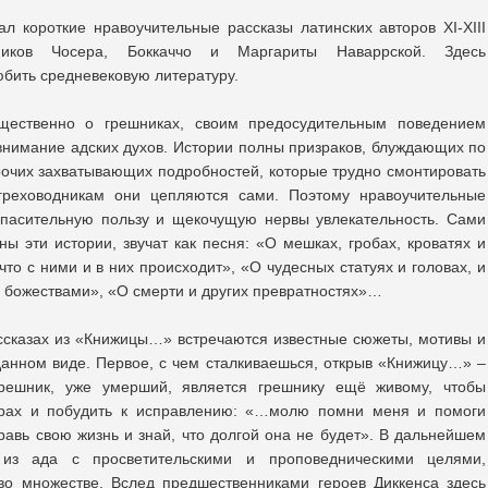
 короткие нравоучительные рассказы латинских авторов XI-XIII
нников Чосера, Боккаччо и Маргариты Наваррской. Здесь
юбить средневековую литературу.
ущественно о грешниках, своим предосудительным поведением
внимание адских духов. Истории полны призраков, блуждающих по
очих захватывающих подробностей, которые трудно смонтировать
греховодникам они цепляются сами. Поэтому нравоучительные
спасительную пользу и щекочущую нервы увлекательность. Сами
ы эти истории, звучат как песня: «О мешках, гробах, кроватях и
 что с ними и в них происходит», «О чудесных статуях и головах, и
и божествами», «О смерти и других превратностях»…
рассказах из «Книжицы…» встречаются известные сюжеты, мотивы и
анном виде. Первое, с чем сталкиваешься, открыв «Книжицу…» –
грешник, уже умерший, является грешнику ещё живому, чтобы
арах и побудить к исправлению: «…молю помни меня и помоги
авь свою жизнь и знай, что долгой она не будет». В дальнейшем
 из ада с просветительскими и проповедническими целями,
во множестве. Вслед предшественниками героев Диккенса здесь