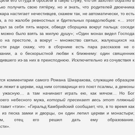
или его оттуда и бросили в такую стужу, что он захотел обратно в
ько получить свою пятёрку, но и знать, что родителей двоечника
кара настигает нечестивцев, скажем так, не автоматически, то есть
а, а по жалобе ревностных и бдительных правдолюбцев: «… этот
ал за себя пять марок, обведя сборщика вокруг пальца: соседи
к можно было взять за милую душу»; «Один монах видел Господа
о на престоле, а вокруг – множество святых, жалующихся на
ости ради скажу, что в сборнике есть пара рассказов не о
азании, а о бескорыстной любви к ближнему: один священник
дившего из-за них в преисподнюю. Исключительно из сочувствия к
тся комментарии самого Романа Шмаракова, служащие образцом
 и лежит в церкви, над ним сотоварищи его поют псалмы, а демоны
ю, ужасную… а там начинают играть ею, как мячом… Но Бог
коего небесного мужа,
который пресекает весь этот пляжный
тавит «тэги»: «Гиральд Камбрийский сообщает, что, в то время как
и из песка замки и дворцы, он один лепил церкви и монастыри;
ем, отец его решил дать ему образование.
сти».