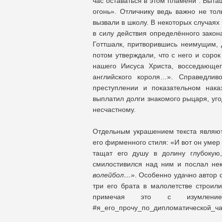
час оставаться в этом пламени”. Вытащ
огонь». Отличнику ведь важно не тол
вызвали в школу. В некоторых случаях 
в силу действия определённого закон
Готтшалк, притворившись неимущим, д
потом утверждали, что с него и соро
нашего Иисуса Христа, восседающег
английского короля…». Справедлив
преступлении и показательном нак
выплатил долги знакомого рыцаря, уго
несчастному.
Отдельным украшением текста являю
его фирменного стиля: «И вот он умер
тащат его душу в долину глубоку
смилостивился над ним и послал не
волейбол…
». Особенно удачно автор с
три его брата в малолетстве строил
примечая это с изумлени
#я_его_прочу_по_дипломатической_ча