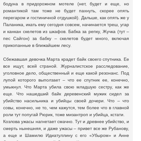
бодуна в придорожном мотеле (нет, будет и еще, но
романтикой там тоже не будет пахнуть, скорее опять
перегаром и гостиничной отдушкой). Дальше, как опять же у
Паланика, икать ему сегодня совсем, начинается треш, угар
и канкан скелетов из шкафов. Бабка за репку, Жучка (тут –
пес Сайгон) за бабку – скелетов будет много, включая
прикопанные в ближайшем лесу.
Сбежавшая девочка Марта крадет байк своего спутника. Ее
все ищут, всей страной. Журналистское расследование,
уголовное дело, общественный и еще какой резонанс. Под
лупой которого выползает – что ее спутник ее, конечно,
умыкнул. Что Марта убила свою младшую сестру, как же
еще. Что нашедший байк деревенский мужик сидел за
убийство насильника и убийцы своей дочери. Что – что
совы, конечно, не то, чем кажутся, тем более что в главной
роли тут попугай Рюрик, тоже мизантроп и убийца, кстати.
Козлова ужасы нагнетает смачно. Тут и древнее убийство, и
смерть нынешняя, и даже ужасы – привет все же Рубанову,
а еще и Шамилю Идиатуллину с его «Убыром» и Анне