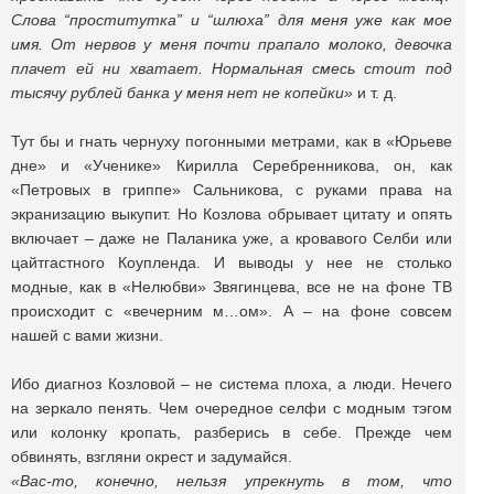
Слова “проститутка” и “шлюха” для меня уже как мое
имя. От нервов у меня почти прапало молоко, девочка
плачет ей ни хватает. Нормальная смесь стоит под
тысячу рублей банка у меня нет не копейки»
и т. д.
Тут бы и гнать чернуху погонными метрами, как в «Юрьеве
дне» и «Ученике» Кирилла Серебренникова, он, как
«Петровых в гриппе» Сальникова, с руками права на
экранизацию выкупит. Но Козлова обрывает цитату и опять
включает – даже не Паланика уже, а кровавого Селби или
цайтгастного Коупленда. И выводы у нее не столько
модные, как в «Нелюбви» Звягинцева, все не на фоне ТВ
происходит с «вечерним м…ом». А – на фоне совсем
нашей с вами жизни.
Ибо диагноз Козловой – не система плоха, а люди. Нечего
на зеркало пенять. Чем очередное селфи с модным тэгом
или колонку кропать, разберись в себе. Прежде чем
обвинять, взгляни окрест и задумайся.
«Вас-то, конечно, нельзя упрекнуть в том, что