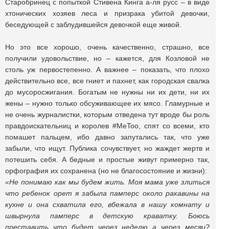
Старобринец с попыткой Стивена Кинга а-ля русс – в виде
хтонических хозяев леса и призрака убитой девочки,
беседующей с заблудившейся девочкой еще живой.
Но это все хорошо, очень качественно, страшно, все
получили удовольствие, но – кажется, для Козловой не
столь уж первостепенно. А важнее – показать, что плохо
действительно все, все гниет и пахнет, как городская свалка
до мусоросжигания. Богатым не нужны ни их дети, ни их
жены – нужно только обсуживающее их мясо. Гламурные и
не очень журналистки, которым отведена тут вроде бы роль
правдоискательниц и королев #MeToo, спят со всеми, кто
помашет пальцем, ибо давно запутались так, что уже
забыли, что ищут. Публика сочувствует, но жаждет жертв и
потешить себя. А бедные и простые живут примерно так,
орфография их сохранена (но не благосостояние и жизни):
«Не понимаю как мы будем жить. Моя мама уже злиться
что ребенок орет я забыла памперс около ракавины на
кухне и она схватила его, вбежала в нашу комнату и
швырнула памперс в детскую краватку. Боюсь
преставить что будет через неделю а через месяц?