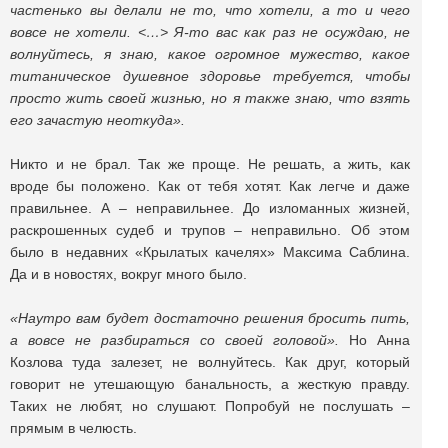
частенько вы делали не то, что хотели, а то и чего
вовсе не хотели. <…> Я-то вас как раз не осуждаю, не
волнуйтесь, я знаю, какое огромное мужество, какое
титаническое душевное здоровье требуется, чтобы
просто жить своей жизнью, но я также знаю, что взять
его зачастую неоткуда».
Никто и не брал. Так же проще. Не решать, а жить, как
вроде бы положено. Как от тебя хотят. Как легче и даже
правильнее. А – неправильнее. До изломанных жизней,
раскрошенных судеб и трупов – неправильно. Об этом
было в недавних «Крылатых качелях» Максима Саблина.
Да и в новостях, вокруг много было.
«Наутро вам будет достаточно решения бросить пить,
а вовсе не разбираться со своей головой».
Но Анна
Козлова туда залезет, не волнуйтесь. Как друг, который
говорит не утешающую банальность, а жесткую правду.
Таких не любят, но слушают. Попробуй не послушать –
прямым в челюсть.