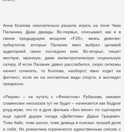
Анна Козлова окончательно решила играть на поле Чака
Паланика. Даже дважды. Во-первых, описывает, как и в
своем предыдущем мощном «F20», жизнь девочек-
пубертатов, которых Паланик явно выбрал целевой
аудиторией своих последних книг. Во-вторых, пишет
жесткую, мрачную, даже мизантропическую социальную
сатиру. И если Паланик давно расслабился, скоро ситкомы
начнет сочинять, то Козлова, наоборот, явно ходит на
фитнесс, если не на контактные виды спорта, и выглядит
прекрасно.
«Рюрик» – не путать с «Финистом» Рубанова, никаких
славянских неосказок тут не будет – начинается как бодрое
роуд-муви, что-то в духе фильма «Без меня» по сценарию
еще одной дщери гнезда «Дебютова» Дарьи Грацевич.
Тоже байк, тоже шоссе, тоже девица в поисках лучшей доли
и себя. Но романтика ограничится единственным сексом с