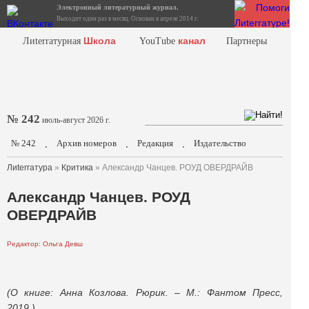
Электронный литературный журнал.
Выходит один раз в месяц. Основан в апреле 2014 г.
Школа
канал
Лиterraтурная
YouTube
Партнеры
№ 242
июль-август 2026 г.
№ 242
Архив номеров
Редакция
Издательство
.
.
.
Лиterraтура
»
Критика
» Александр Чанцев. РОУД ОВЕРДРАЙВ
Александр Чанцев. РОУД
ОВЕРДРАЙВ
Редактор: Ольга Девш
(О книге: Анна Козлова. Рюрик. – М.: Фантом Пресс,
2019.)