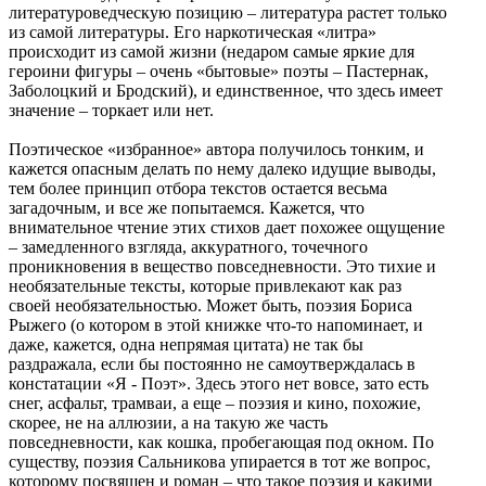
литературоведческую позицию – литература растет только
из самой литературы. Его наркотическая «литра»
происходит из самой жизни (недаром самые яркие для
героини фигуры – очень «бытовые» поэты – Пастернак,
Заболоцкий и Бродский), и единственное, что здесь имеет
значение – торкает или нет.
Поэтическое «избранное» автора получилось тонким, и
кажется опасным делать по нему далеко идущие выводы,
тем более принцип отбора текстов остается весьма
загадочным, и все же попытаемся. Кажется, что
внимательное чтение этих стихов дает похожее ощущение
– замедленного взгляда, аккуратного, точечного
проникновения в вещество повседневности. Это тихие и
необязательные тексты, которые привлекают как раз
своей необязательностью. Может быть, поэзия Бориса
Рыжего (о котором в этой книжке что-то напоминает, и
даже, кажется, одна непрямая цитата) не так бы
раздражала, если бы постоянно не самоутверждалась в
констатации «Я - Поэт». Здесь этого нет вовсе, зато есть
снег, асфальт, трамваи, а еще – поэзия и кино, похожие,
скорее, не на аллюзии, а на такую же часть
повседневности, как кошка, пробегающая под окном. По
существу, поэзия Сальникова упирается в тот же вопрос,
которому посвящен и роман – что такое поэзия и какими