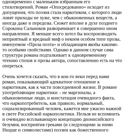
одновременно с маленьким избранным его
стихотворений. Роман «Опосредованно» исходит из
допущения, что поэзия стала наркотиком, с которого люди
ловят приходы не хуже, чем с обыкновенных веществ, а
иногда даже и передозы. Сюжет вполне в духе позднего
Сорокина Сальников разворачивает в совершенно ином
направлении. Я меньше всего хотел бы воспроизводить
неприятный и вредный миф о некоем особом типе прозы,
именуемом «Проза поэта» и обладающем якобы какими-
то особыми свойствами. Однако в данном случае сама
структура романа подталкивает к одновременному
чтению стихов и прозы автора, сопоставлению есть на что
опереться.
Очень хочется сказать, что в кои-то веки перед нами
роман, показывающий адекватное отношение к
наркотикам, как к части повседневной жизни. В романе
употребляющие наркотики – не маргиналы, а
обыкновенные люди, и констатация очевидного факта,
что наркопотребитель, как правило, нормальный,
социализированный человек, кажется мне ужасно важной
в свете Российской наркополитики. Нельзя не вспомнить
и очевидно всплывающую концепцию дионисийского
безумия, восприятия греками (и следующими за ними
Ницше и символистами) поэзии как божественного