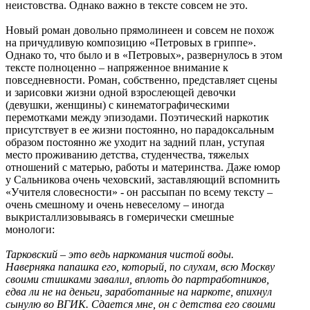
неистовства. Однако важно в тексте совсем не это.
Новый роман довольно прямолинеен и совсем не похож
на причудливую композицию «Петровых в гриппе».
Однако то, что было и в «Петровых», развернулось в этом
тексте полноценно – напряженное внимание к
повседневности. Роман, собственно, представляет сцены
и зарисовки жизни одной взрослеющей девочки
(девушки, женщины) с кинематографическими
перемотками между эпизодами. Поэтический наркотик
присутствует в ее жизни постоянно, но парадоксальным
образом постоянно же уходит на задний план, уступая
место проживанию детства, студенчества, тяжелых
отношений с матерью, работы и материнства. Даже юмор
у Сальникова очень чеховский, заставляющий вспомнить
«Учителя словесности» - он рассыпан по всему тексту –
очень смешному и очень невеселому – иногда
выкристаллизовываясь в гомерически смешные
монологи:
Тарковский – это ведь наркомания чистой воды.
Наверняка папашка его, который, по слухам, всю Москву
своими стишками завалил, вплоть до партработников,
едва ли не на деньги, заработанные на наркоте, впихнул
сынулю во ВГИК. Сдается мне, он с детства его своими