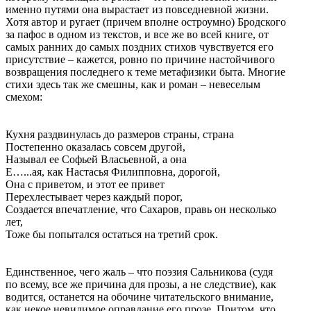
именно путями она вырастает из повседневной жизни.
Хотя автор и ругает (причем вполне остроумно) Бродского
за пафос в одном из текстов, и все же во всей книге, от
самых ранних до самых поздних стихов чувствуется его
присутствие – кажется, ровно по причине настойчивого
возвращения последнего к теме метафизики быта. Многие
стихи здесь так же смешны, как и роман – невеселым
смехом:
Кухня раздвинулась до размеров страны, страна
Постепенно оказалась совсем другой,
Называл ее Софьей Власьевной, а она
Е…...ая, как Настасья Филипповна, дорогой,
Она с приветом, и этот ее привет
Перехлестывает через каждый порог,
Создается впечатление, что Сахаров, правь он несколько
лет,
Тоже бы попытался остаться на третий срок.
Единственное, чего жаль – что поэзия Сальникова (судя
по всему, все же причина для прозы, а не следствие), как
водится, останется на обочине читательского внимание,
как некое невидимое оправдание его прозе. Притом, что