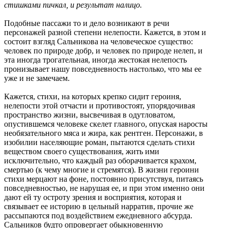
стишками пичкал, и результат налицо.
Подобные пассажи то и дело возникают в речи
персонажей разной степени нелепости. Кажется, в этом и
состоит взгляд Сальникова на человеческое существо:
человек по природе добр, и человек по природе нелеп, и
эта иногда трогательная, иногда жестокая нелепость
пронизывает нашу повседневность настолько, что мы ее
уже и не замечаем.
Кажется, стихи, на которых крепко сидит героиня,
нелепости этой отчасти и противостоят, упорядочивая
пространство жизни, высвечивая в одутловатом,
опустившемся человеке скелет главного, опуская наросты
необязательного мяса и жира, как рентген. Персонажи, в
изобилии населяющие роман, пытаются сделать стихи
веществом своего существования, жить ими
исключительно, что каждый раз оборачивается крахом,
смертью (к чему многие и стремятся). В жизни героини
стихи мерцают на фоне, постоянно присутствуя, питаясь
повседневностью, не нарушая ее, и при этом именно они
дают ей ту остроту зрения и восприятия, которая и
связывает ее историю в цельный нарратив, прочие же
рассыпаются под воздействием ежедневного абсурда.
Сальников будто опровергает обыкновенную