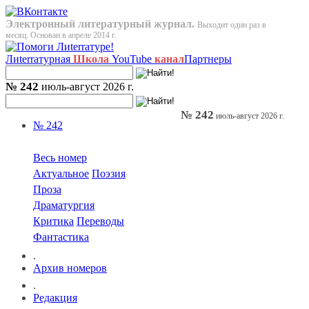
Электронный литературный журнал.
Выходит один раз в
месяц. Основан в апреле 2014 г.
Лиterraтурная
Школа
YouTube
канал
Партнеры
№ 242
июль-август 2026 г.
№ 242
июль-август 2026 г.
№ 242
Весь номер
Актуальное
Поэзия
Проза
Драматургия
Критика
Переводы
Фантастика
.
Архив номеров
.
Редакция