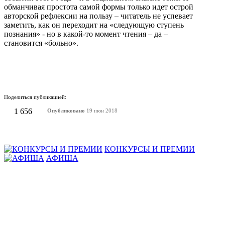
обманчивая простота самой формы только идет острой
авторской рефлексии на пользу – читатель не успевает
заметить, как он переходит на «следующую ступень
познания» - но в какой-то момент чтения – да –
становится «больно».
Поделиться публикацией:
1 656
Опубликовано
19 июн 2018
КОНКУРСЫ И ПРЕМИИ
АФИША
Наверх ↑
© 2014-2026 ИД Лиterraтура
Правовая информация
Владелец - Наталья Комелькова
Авторизация