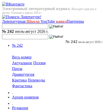
Электронный литературный журнал.
Выходит один раз в
месяц. Основан в апреле 2014 г.
Лиterraтурная
Школа
YouTube
канал
Партнеры
№ 242
июль-август 2026 г.
№ 242
июль-август 2026 г.
№ 242
Весь номер
Актуальное
Поэзия
Проза
Драматургия
Критика
Переводы
Фантастика
.
Архив номеров
.
Редакция