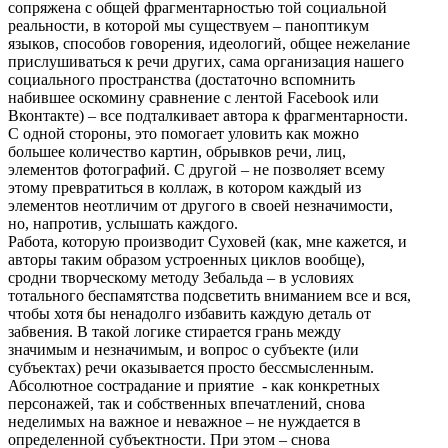
сопряжена с общей фрагментарностью той социальной
реальности, в которой мы существуем – паноптикум
языков, способов говорения, идеологий, общее нежелание
прислушиваться к речи других, сама организация нашего
социального пространства (достаточно вспомнить
набившее оскомину сравнение с лентой Facebook или
Вконтакте) – все подталкивает автора к фрагментарности.
С одной стороны, это помогает уловить как можно
большее количество картин, обрывков речи, лиц,
элементов фотографий. С другой – не позволяет всему
этому превратиться в коллаж, в котором каждый из
элементов неотличим от другого в своей незначимости,
но, напротив, услышать каждого.
Работа, которую производит Суховей (как, мне кажется, и
авторы таким образом устроенных циклов вообще),
сродни творческому методу Зебальда – в условиях
тотального беспамятства подсветить вниманием все и вся,
чтобы хотя бы ненадолго избавить каждую деталь от
забвения. В такой логике стирается грань между
значимым и незначимым, и вопрос о субъекте (или
субъектах) речи оказывается просто бессмысленным.
Абсолютное сострадание и приятие - как конкретных
персонажей, так и собственных впечатлений, снова
неделимых на важное и неважное – не нуждается в
определенной субъектности. При этом – снова