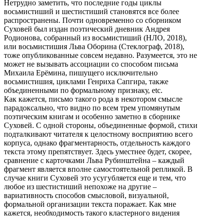
Нетрудно заметить, что последние годы циклы
восьмистиший и шестистиший становятся все более
распространены. Почти одновременно со сборником
Суховей был издан поэтический дневник Андрея
Родионова, собранный из восьмистиший (НЛО, 2018),
или восьмистишия Льва Оборина (Стеклограф, 2018),
тоже опубликованные совсем недавно. Разумеется, это не
может не вызывать ассоциации со способом письма
Михаила Ерёмина, пишущего исключительно
восьмистишия, циклами Генриха Сапгира, также
объединенными по формальному признаку, etc.
Как кажется, письмо такого рода в некотором смысле
парадоксально, что видно по всем трем упомянутым
поэтическим книгам и особенно заметно в сборнике
Суховей. С одной стороны, объединенные формой, стихи
подталкивают читателя к целостному восприятию всего
корпуса, однако фрагментарность, отдельность каждого
текста этому препятствует. Здесь уместнее будет, скорее,
сравнение с карточками Льва Рубинштейна – каждый
фрагмент является вполне самостоятельной репликой. В
случае книги Суховей это усугубляется еще и тем, что
любое из шестистиший непохоже на другие –
вариативность способов смысловой, визуальной,
формальной организации текста поражает. Как мне
кажется, необходимость такого кластерного видения