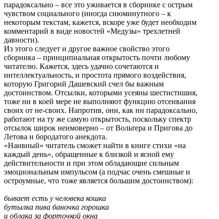
парадоксально – все это уживается в сборнике с острым
чувством социального (иногда сиюминутного – к
некоторым текстам, кажется, вскоре уже будет необходим
комментарий в виде новостей «Медузы» трехлетней
давности).
Из этого следует и другое важное свойство этого
сборника – принципиальная открытость почти любому
читателю. Кажется, здесь удачно сочетаются и
интеллектуальность, и простота прямого воздействия,
которую Григорий Дашевский счел бы важным
достоинством. Отсылки, которыми усеяны шестистишия,
тоже ни в коей мере не выполняют функцию отсеивания
своих от не-своих. Напротив, они, как ни парадоксально,
работают на ту же самую открытость, поскольку спектр
отсылок широк неимоверно – от Вольтера и Пригова до
Летова и бородатого анекдота.
«Наивный» читатель сможет найти в книге стихи «на
каждый день», обращенные к близкой и ясной ему
действительности и при этом обладающие сильным
эмоциональным импульсом (а подчас очень смешные и
остроумные, что тоже является большим достоинством):
бывает есть у человека кошка
бутылка пива баночка горошка
и облака за форточкой окна