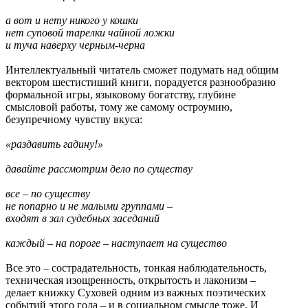
а вот и нету никого у кошки
нет суповой тарелки чайной ложки
и туча наверху черным-черна
Интеллектуальный читатель сможет подумать над общим
вектором шестистиший книги, порадуется разнообразию
формальной игры, языковому богатству, глубине
смысловой работы, тому же самому остроумию,
безупречному чувству вкуса:
«раздавить гадину!»
давайте рассмотрим дело по существу
все – по существу
не попарно и не малыми группами –
входят в зал судебных заседаний
каждый – на пороге – наступает на существо
Все это – сострадательность, тонкая наблюдательность,
техническая изощренность, открытость и лаконизм –
делает книжку Суховей одним из важных поэтических
событий этого года – и в социальном смысле тоже. И