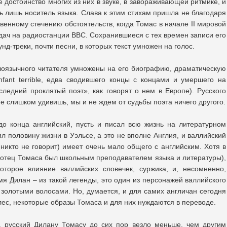
достоинство многих из них в звуке, в завораживающей ритмике, и
ь лишь носитель языка. Слава к этим стихам пришла не благодаря
венному стечению обстоятельств, когда Томас в начале II мировой
дач на радиостанции BBC. Сохранившиеся с тех времен записи его
нд-треки, почти песни, в которых текст умножен на голос.
лоязычного читателя умножены на его биографию, драматическую
ant terrible, едва сводившего концы с концами и умершего на
ледний проклятый поэт», как говорят о нем в Европе). Русского
не слишком удивишь, мы и не ждем от судьбы поэта ничего другого.
до конца английский, пусть и писал всю жизнь на литературном
л половину жизни в Уэльсе, а это не вполне Англия, и валлийский
 никто не говорит) имеет очень мало общего с английским. Хотя в
 (отец Томаса был школьным преподавателем языка и литературы),
оторое влияние валлийских словечек, суржика, и, несомненно,
мя Дилан – из такой легенды, это один из персонажей валлийского
 золотыми волосами. Но, думается, и для самих англичан сегодня
лес, некоторые образы Томаса и для них нуждаются в переводе.
а русский Дилану Томасу до сих пор везло меньше, чем другим