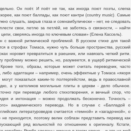
ельно. Он поёт. И поёт не так, как иногда поют поэты, слегка
скорее, как поют баллады, как поют кантри (country music). Самые
ужно слушать, закрыв глаза и сомнамбулически – нет, не следовать
плести свои, петлю за петлёй, не заботясь о связности, – найти
с цепи, сверяясь иногда по ключевым словам» (Елена Кассель).
н с важной ритмической проблемой. В русском стихе для такой
ся в строфах Томаса, нужно чуть больше пространства, русский
оках норовит превратиться в раешник, или навязать четкий ритм.
ту проблему можно решить, но, разумеется, в ущерб ритмической
Кроме того, образы, которые может считать переводчик, часто
, либо адаптации – например, очень эффектные у Томаса «якоря
могут показаться каким-то полтергейстом, ведь в православной
дко, а у католиков могильные плиты в церкви - дело обычное.
точно при переводе любого стихотворения, и вечный спор, что
 идея и интонация – можно продолжать бесконечно. Точность –
ого» академического перевода. Но в случае с «Балладой о
нглийских литературоведов считается «темной» и «загадочной», о
 не приходится, поэтому велик соблазн представить перевод как
опускающий ряд вольностей по отношению к оригиналу. Кстати,
о корабля» Рембо сделаны именно в таком ключе – и это на мой