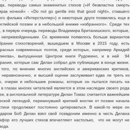
вда, переводы самых знаменитых стихов («И безвластна смерть
ак ночной» - «Do not go gentle into that good night», ставшего
ого фильма «Интерсталлер») и некоторые друге появились еще в
нглийской поэзии и в небольшой книжке «избранного». Среди тех
 в первую очередь переводы Владимира Британишского, которые,
ся непревзойденными. Со временем появилось больше вариантов
брании стихотворений, вышедшем в Москве в 2015 году, есть
красных современных поэтов, среди которых, например Аркадий
ингва», выпущенная Центром книги Рудомино, и в ней 94
брания, которые сам Дилан собрал для публикации в конце жизни.
ого, по мнению многих английских и американских критиков,
 неравнозначно, и высшей оценки заслуживает едва ли треть из
зы, очерки и небольшие романы, которые он пытался писать на
 в глазах многих читателей является в этом наследии своего рода
ее, в англоязычной литературе Дилан Томас считается важнейшим
еской легендой, перекинувшей крепкий мостик от поэзии начала
стихи продолжают постоянно цитироваться. В какой-то мере он
недаром Боб Дилан взял свой псевдоним именно в честь Дилана
афор его лучших стихов впечатляют настолько, что не могут не
вода.