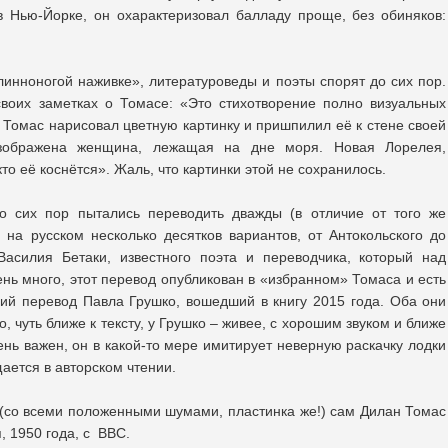
в Нью-Йорке, он охарактеризовал балладу проще, без обиняков:
инноногой наживке», литературоведы и поэты спорят до сих пор.
своих заметках о Томасе: «Это стихотворение полно визуальных
о Томас нарисовал цветную картинку и пришпилил её к стене своей
изображена женщина, лежащая на дне моря. Новая Лорелея,
о её коснётся». Жаль, что картинки этой не сохранилось.
о сих пор пытались переводить дважды (в отличие от того же
 на русском несколько десятков вариантов, от Антокольского до
Василия Бетаки, известного поэта и переводчика, который над
ь много, этот перевод опубликован в «избранном» Томаса и есть
ний перевод Павла Грушко, вошедший в книгу 2015 года. Оба они
, чуть ближе к тексту, у Грушко – живее, с хорошим звуком и ближе
ень важен, он в какой-то мере имитирует неверную раскачку лодки
ается в авторском чтении.
м (со всеми положенными шумами, пластинка же!) сам Дилан Томас
, 1950 года, с ВВС.