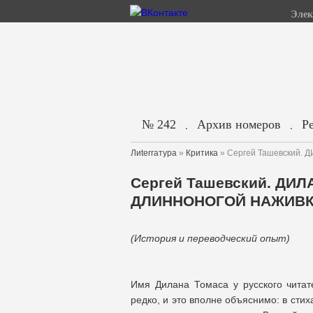
Элек
№ 242
Архив номеров
Р
.
.
Лиterraтура
»
Критика
» Сергей Ташевский
Сергей Ташевский. ДИ
ДЛИННОНОГОЙ НАЖИВ
(История и переводческий опыт)
Имя Дилана Томаса у русского читат
редко, и это вполне объяснимо: в сти