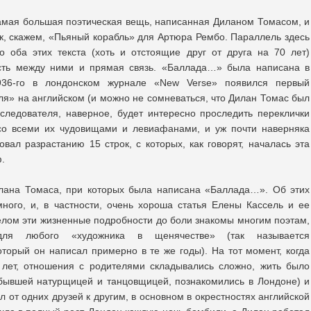
амая большая поэтическая вещь, написанная Диланом Томасом, и
ак, скажем, «Пьяный корабль» для Артюра Рембо. Параллель здесь
о оба этих текста (хоть и отстоящие друг от друга на 70 лет)
сть между ними и прямая связь. «Баллада…» была написана в
936-го в лондонском журнале «New Verse» появился первый
ля» на английском (и можно не сомневаться, что Дилан Томас был
следователя, наверное, будет интересно проследить переклички
о всеми их чудовищами и левиафанами, и уж почти наверняка
вал разрастанию 15 строк, с которых, как говорят, началась эта
ф.
илана Томаса, при которых была написана «Баллада…». Об этих
ного, и, в частности, очень хороша статья Елены Кассель и ее
елом эти жизненные подробности до боли знакомы многим поэтам,
ля любого «художника в щенячестве» (так называется
торый он написал примерно в те же годы). На тот момент, когда
лет, отношения с родителями складывались сложно, жить было
(бывшей натурщицей и танцовщицей, познакомились в Лондоне) и
от одних друзей к другим, в основном в окрестностях английской