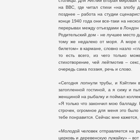
столицы. Для Англии Вторая мировая 
на BBC, где читал стихи «на злобу д
позднее – работа на студии сценарист
конце 1940 года они все-таки на неск
перерывах между отъездами в Лондон
Родительский дом - не лучшее место д
тому же недалеко от моря. А море 
билетом» в кармане, словно назло «г
то есть всего, из чего только мож
стихотворение, чей лейтмотив – секс
очередь сама поэзия, речь и слово.
«Сегодня лопнули трубы, и Кэйтлин 
затопленной гостиной, а я сижу и пы
женщиной на рыбалку и поймал колле
«Я только что закончил мою балладу. 
строчек, огромное для меня это было 
тебе понравится. Сейчас мне кажется, 
«Молодой человек отправляется на ры
церковь и деревенскую лужайку» – вот