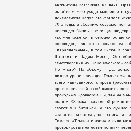
английским классикам XX века. Пра
остаётся», «Не уходи смиренно в сумр
лейтмотивом недавнего фантастическ
70-е годы, в сборнике современной а
переводов были и настоящие шедевры,
как мне кажется, и сегодня остают
переводов, так что в последнем со
«параллельные», в том числе и пре
Штыпель и Вадим Месяц. Это «бил
стихотворения из «канонического» со
Не много? По объему – да. Более т
литературное наследие Томаса очень
всего написанного, а проза (расска
протяжении всей своей жизни) и вовсе
проходным «довеском». И, тем не мен
поэтом XX века, последней романтич
столетия к битникам, а его лучшие 
считается «поэтом для поэтов», и 
Томаса. «Темная стихия» и сила мет
провоцировать на новые попытки пере