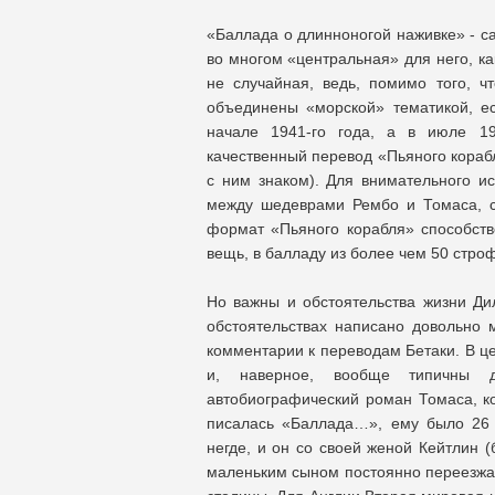
«Баллада о длинноногой наживке» - с
во многом «центральная» для него, к
не случайная, ведь, помимо того, чт
объединены «морской» тематикой, е
начале 1941-го года, а в июле 1
качественный перевод «Пьяного кораб
с ним знаком). Для внимательного ис
между шедеврами Рембо и Томаса, с
формат «Пьяного корабля» способство
вещь, в балладу из более чем 50 стро
Но важны и обстоятельства жизни Д
обстоятельствах написано довольно м
комментарии к переводам Бетаки. В ц
и, наверное, вообще типичны д
автобиографический роман Томаса, ко
писалась «Баллада…», ему было 26 
негде, и он cо своей женой Кейтлин 
маленьким сыном постоянно переезжал 