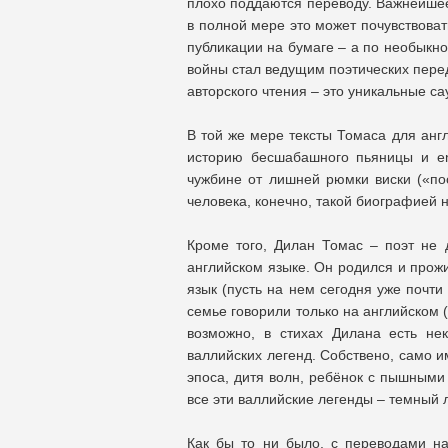
плохо поддаются переводу. Важнейшее 
в полной мере это может почувствоват
публикации на бумаге – а по необыкно
войны стал ведущим поэтических пере
авторского чтения – это уникальные сау
В той же мере тексты Томаса для анг
историю бесшабашного пьяницы и enf
чужбине от лишней рюмки виски («пос
человека, конечно, такой биографией 
Кроме того, Дилан Томас – поэт не 
английском языке. Он родился и прожи
язык (пусть на нем сегодня уже почти
семье говорили только на английском
возможно, в стихах Дилана есть нек
валлийских легенд. Собствено, само и
эпоса, дитя волн, ребёнок с пышными
все эти валлийские легенды – темный 
Как бы то ни было, с переводами н