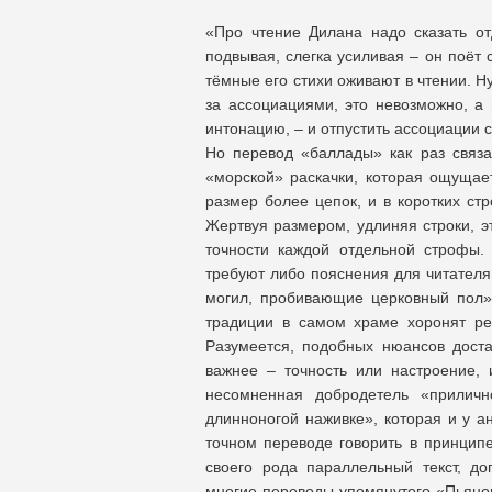
«Про чтение Дилана надо сказать отд
подвывая, слегка усиливая – он поёт 
тёмные его стихи оживают в чтении. Н
за ассоциациями, это невозможно, а 
интонацию, – и отпустить ассоциации 
Но перевод «баллады» как раз связа
«морской» раскачки, которая ощущает
размер более цепок, и в коротких стр
Жертвуя размером, удлиняя строки, э
точности каждой отдельной строфы. 
требуют либо пояснения для читателя
могил, пробивающие церковный пол» 
традиции в самом храме хоронят ре
Разумеется, подобных нюансов доста
важнее – точность или настроение,
несомненная добродетель «приличн
длинноногой наживке», которая и у а
точном переводе говорить в принципе
своего рода параллельный текст, д
многие переводы упомянутого «Пьяног