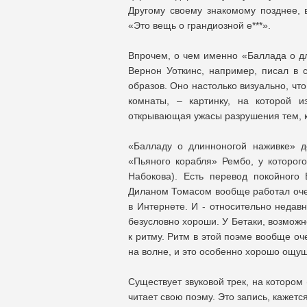
Другому своему знакомому позднее, 
«Это вещь о грандиозной е***».
Впрочем, о чем именно «Баллада о дл
Вернон Уоткинс, например, писал в 
образов. Оно настолько визуально, чт
комнаты, – картинку, на которой 
открывающая ужасы разрушения тем, кт
«Балладу о длинноногой наживке» д
«Пьяного корабля» Рембо, у которого
Набокова). Есть перевод покойного 
Диланом Томасом вообще работал очен
в Интернете. И - относительно недав
безусловно хороши. У Бетаки, возможно
к ритму. Ритм в этой поэме вообще оч
на волне, и это особенно хорошо ощущ
Существует звуковой трек, на которо
читает свою поэму. Это запись, кажется