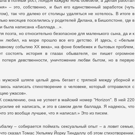
шла в полный рост, Лондон каждую ночь бомбили, а Дилан работал
ня» – это, собственно, и был его единственный заработок (чуть
ом), так что далеко от столицы удаляться не хотелось. В итоге в
олько месяцев поселились у родителей Дилана, в Бишопстоне, где в
 и была написана «Баллада…».
ля поэта, но относительно безопасное для маленького сына, да и к
он любил, на море прошло все его детство. И здесь, с «белым
лавному событию XX века», на фоне бомбежек и бытовых проблем,
ет состоять история в глазах обывателя, он пишет огромное
, потеря девственности, уничтожение любви бытом, но в первую
в мужской шляпе целый день бегает с тряпкой между уборной и
таюсь написать стихотворение о человеке, который отправился с
кцию ужасов».
К сожалению, она не успеет в майский номер "Horizon". В ней 220
усилие её написать, и это в самом деле баллада. Я надеюсь, что
что это вообще лучшее, что я написал.» Это из писем.
балку – собирается поймать сексуальный опыт – а ловит семью,
 что сказал Томас Уильяму Йорку Тиндаллу об этом стихотворении.