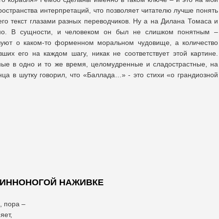
ространства интерпретаций, что позволяет читателю лучше понять
его текст глазами разных переводчиков. Ну а на Дилана Томаса и
чно. В сущности, и человеком он был не слишком понятным –
вуют о каком-то форменном моральном чудовище, а количество
ших его на каждом шагу, никак не соответствует этой картине.
ные в одно и то же время, целомудренные и сладострастные, на
нца в шутку говорил, что «Баллада…» - это стихи «о грандиозной
ЛИННОНОГОЙ НАЖИВКЕ
, пора –
яет,