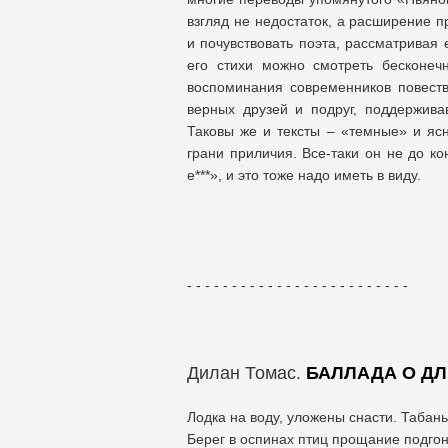
взгляд не недостаток, а расширение п
и почувствовать поэта, рассматривая 
его стихи можно смотреть бесконе
воспоминания современников повест
верных друзей и подруг, поддерживав
Таковы же и тексты – «темные» и яс
грани приличия. Все-таки он не до ко
е***», и это тоже надо иметь в виду.
- - - - - - - - - - - - - - - - - - - - - - - - -
Дилан Томас.
БАЛЛАДА О Д
Лодка на воду, уложены снасти. Табань
Берег в оспинах птиц прощание подгон