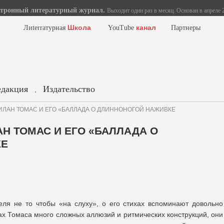
тронный литературный журнал.
Выходит один раз в месяц. Основан в апреле 2
Школа
канал
Лиterraтурная
YouTube
Партнеры
едакция
Издательство
.
. ДИЛАН ТОМАС И ЕГО «БАЛЛАДА О ДЛИННОНОГОЙ НАЖИВКЕ
ЛАН ТОМАС И ЕГО «БАЛЛАДА О
КЕ
еля не то чтобы «на слуху», о его стихах вспоминают довольно
хах Томаса много сложных аллюзий и ритмических конструкций, они