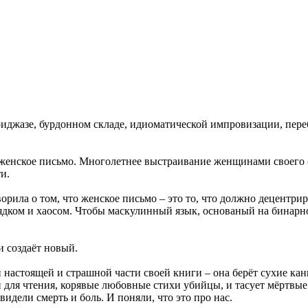
 фриджазе, бурдонном складе, идиоматической импровизации, пере
 женское письмо. Многолетнее выстраивание женщинами своего сп
и.
рила о том, что женское письмо – это то, что должно децентрир
рядком и хаосом. Чтобы маскулинный язык, основаный на бинарн
 создаёт новый.
 настоящей и страшной части своей книги – она берёт сухие ка
 для чтения, корявые любовные стихи убийцы, и тасует мёртвые 
дели смерть и боль. И поняли, что это про нас.