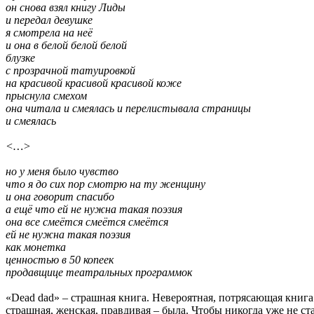
он снова взял книгу Лиды
и передал девушке
я смотрела на неё
и она в белой белой белой
блузке
с прозрачной татуировкой
на красивой красивой красивой коже
прыснула смехом
она читала и смеялась и перелистывала страницы
и смеялась
<…>
но у меня было чувство
что я до сих пор смотрю на ту женщину
и она говорит спасибо
а ещё что ей не нужна такая поэзия
она все смеётся смеётся смеётся
ей не нужна такая поэзия
как монетка
ценностью в 50 копеек
продавщице театральных программок
«Dead dad» – страшная книга. Невероятная, потрясающая книга. 
страшная, женская, правдивая – была. Чтобы никогда уже не ст