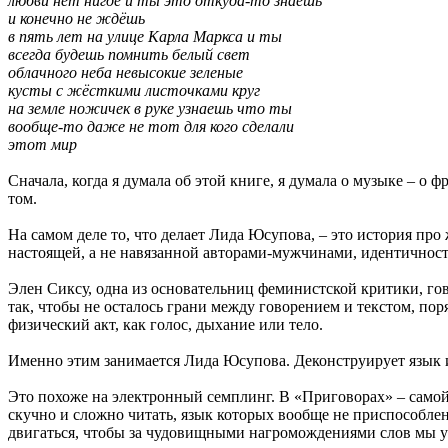
любви нет нигде и ты это откуда-то знаешь
и конечно не ждёшь
в пять лет на улице Карла Маркса и ты
всегда будешь помнить белый свет
облачного неба невысокие зеленые
кусты с жёсткими листочками круг
на земле ножичек в руке узнаешь что ты
вообще-то даже не тот для кого сделали
этот мир
Сначала, когда я думала об этой книге, я думала о музыке – о
том.
На самом деле то, что делает Лида Юсупова, – это история про
настоящей, а не навязанной авторами-мужчинами, идентичност
Элен Сиксу, одна из основательниц феминистской критики, гово
так, чтобы не осталось грани между говорением и текстом, по
физический акт, как голос, дыхание или тело.
Именно этим занимается Лида Юсупова. Деконструирует язык и
Это похоже на электронный семплинг. В «Приговорах» – самой
скучно и сложно читать, язык которых вообще не приспособлен
двигаться, чтобы за чудовищными нагромождениями слов мы уви