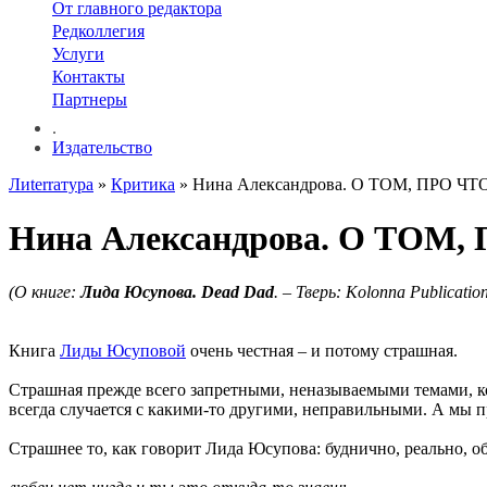
От главного редактора
Редколлегия
Услуги
Контакты
Партнеры
.
Издательство
Лиterraтура
»
Критика
» Нина Александрова. О ТОМ, ПРО Ч
Нина Александрова. О ТОМ
(О книге:
Лида
Юсупова. Dead Dad
. – Тверь: Kolonna Publicatio
Книга
Лиды Юсуповой
очень честная – и потому страшная.
Страшная прежде всего запретными, неназываемыми темами, кот
всегда случается с какими-то другими, неправильными. А мы пр
Страшнее то, как говорит Лида Юсупова: буднично, реально, об