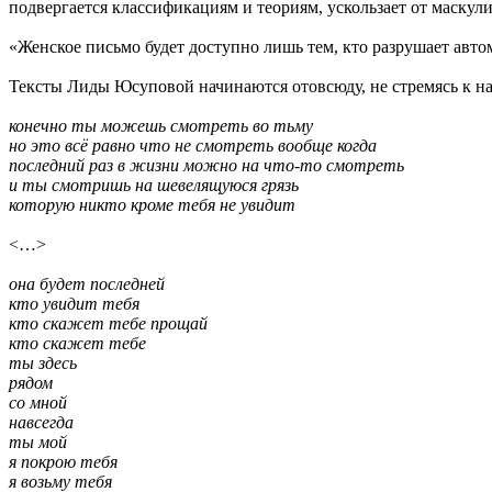
подвергается классификациям и теориям, ускользает от маскул
«Женское письмо будет доступно лишь тем, кто разрушает автом
Тексты Лиды Юсуповой начинаются отовсюду, не стремясь к на
конечно ты можешь смотреть во тьму
но это всё равно что не смотреть вообще когда
последний раз в жизни можно на что-то смотреть
и ты смотришь на шевелящуюся грязь
которую никто кроме тебя не увидит
<…>
она будет последней
кто увидит тебя
кто скажет тебе прощай
кто скажет тебе
ты здесь
рядом
со мной
навсегда
ты мой
я покрою тебя
я возьму тебя