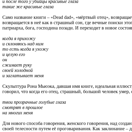
и после того у убийцы красивые глаза
такие же красивые глаза
Само название книги – «Dead dad», «мёртвый отец», возвращает
возвращается в неё как в страшный сон, где вечные поиски это
патриарха, бога, господина позади. И переходит в новое состоя
когда я прихожу
и склоняюсь над ним
то есть когда я ухожу
и целую его
он
сжимает руку
своей холодной
и заглатывает меня
Скульптура Рона Мьюэка, давшая имя книге, идеальная иллюст
говорил, что когда его отец, страшный, большой человек умер,
твои прозрачные голубые глаза
смотрят в прошлое
на многих меня
Для нового способа говорения, женского говорения, над создан
своей телесности путем её проговаривания. Как заклинание – д