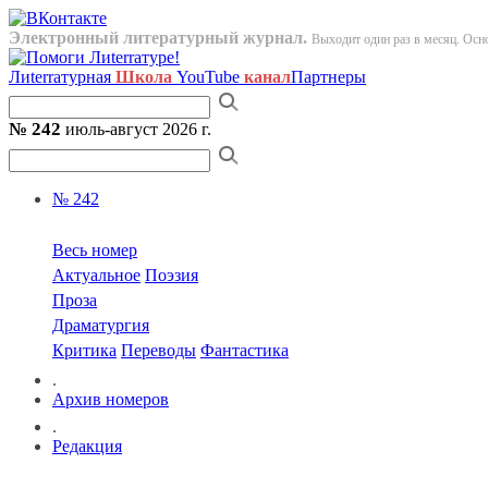
Электронный литературный журнал.
Выходит один раз в месяц. Осно
Лиterraтурная
Школа
YouTube
канал
Партнеры
№ 242
июль-август 2026 г.
№ 242
Весь номер
Актуальное
Поэзия
Проза
Драматургия
Критика
Переводы
Фантастика
.
Архив номеров
.
Редакция