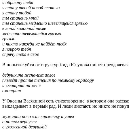
я обрасту тебя
я стану твоей новой плотью
я стану тобой
ты станешь мной
ты станешь медленно шевелящейся грязью
в этой холодной тьме
медленно шевелящейся грязью
грязью
и никто никогда не найдёт тебя
я покрою тебя
спрячу тебя в себе
В попытке уйти от структур Лида Юсупова пишет преодолевая ин
дедушкина жена-ихтиолог
плывёт против течения по темному коридору
и смотрит на меня
смотрит
У Оксаны Васякиной есть стихотворение, в котором она расс
выкладывает в первый ряд. И люди листают, но никто не покупа
мужчина положил книжечку и ушёл
а потом вернулся
с ухоженной девушкой