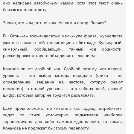
оно написано автобусным хамом, хотя этот текст очень
близок к автопортрету.
Значит, кто хам, тот не хам. Не хам и автор. Значит?
В «Огоньке» восьмидесятых мелькнула фраза, журналиста
уже не вспомню: «Интеллигенция любит код». Культурный,
символьный, обобщающий, тайный код общности,
расшифровка которого объединяет – знанием.
Коньков пишет двойной код. Двойной потому, что первый
уровень – это выбор метода передачи (стихи – по
определению, вещание на частоте, которую знают
немногие), а второй уровень — это собственный, личный
шифр, который автор не трудится разъяснять.
Если предположить, что читатель как подвид потребителя
ходит по стихи утилитарно, подыскивая наиболее
терапевтичное для себя самоотождествление, то тексты
Конькова не подлежат быстрому перепосту.