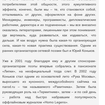
потребителями этой общности, этого кумулятивного
эффекта, конечно, были мы – те, кто становился собой,
отталкиваясь от других, оформлялся на фоне других.
Менеджеры, инженеры, программисты, дипломатические
работники, директора и их подчиненные – мы все внезапно
оказались литераторами, лишенными при этом понимания:
где вертикаль, куда развиваться, как издаваться, что
дальше. И как воздух нужна была какая-то организующая
сила, какая-то новая практика существования. Одним из
ранних организаторов сетевой поэзии был и Юрий Коньков.
Уже в 2001 году благодаря ему и другим спонсорам-
организаторам поэты впервые собрались в пансионате
«Липки», на неофициальный тогда слет. В 2002 году
Коньков стал одним из основателей лито «Рука Москвы»,
выросшего из кухонного, междусобойного сайтика на
narod.ru – так называемого «Ракитника». Затем была
руководящая роль на «Термитнике», затем – и по сей день
– работа над быстро набравшим популярность
оффлайновым журналом «Homo Legens».