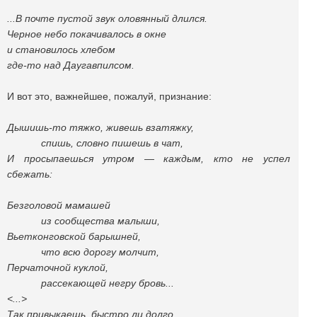
...В почте пустой звук оловянный длился.
Черное небо покачивалось в окне
и становилось хлебом
где-то над Даугавпилсом.
И вот это, важнейшее, пожалуй, признание:
Дышишь-то тяжко, живешь взатяжку,
спишь, словно пишешь в чат,
И просыпаешься утром — каждым, кто не успел
сбежать:
Безголовой мамашей
из сообщества малыши,
Вьетконговской барышней,
что всю дорогу молчит,
Перчаточной куклой,
рассекающей негру бровь...
<...>
Так привыкаешь, быстро ли долго,