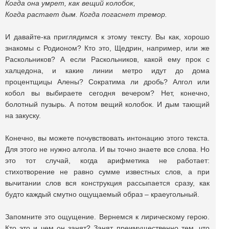
Когда она умрет, как вещий колобок,
Когда растает дым. Когда погаснет тремор.
И давайте-ка приглядимся к этому тексту. Вы как, хорошо
знакомы с Родионом? Кто это, Щедрин, например, или же
Раскольников? А если Раскольников, какой ему прок с
халцедона, и какие линии метро идут до дома
процентщицы Алены? Сократима ли дробь? Алгол или
кобол вы выбираете сегодня вечером? Нет, конечно,
болотный пузырь. А потом вещий колобок. И дым тающий
на закуску.
Конечно, вы можете почувствовать интонацию этого текста.
Для этого не нужно алгола. И вы точно знаете все слова. Но
это тот случай, когда арифметика не работает:
стихотворение не равно сумме известных слов, а при
вычитании слов вся конструкция рассыпается сразу, как
будто каждый смутно ощущаемый образ – краеугольный.
Запомните это ощущение. Вернемся к лирическому герою.
Кто это и чем он занят? Занят преимущественно тем, что