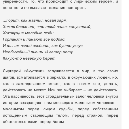
уверенности. То, что происходит с лирическим героем, и
понятно, и не вызывает желания повторить:
...Горит, как магний, новая заря,
Земля блестит, что твой вилок капустный,
Хохочущие молодые люди
Горланят и пинают все подряд.
И ты им вслед глядишь, как будто уксус
Необычайный пьешь. И ветер ноту
Какую-то неверную берет
Лиргерой «Акустики» вслушивается в мир, в эхо своих
шагов, всматривается в зеркало, в окружающих людей, но,
как в заколдованном месте, как в вязком сне, делать,
действовать не может. Или же выбирает – не действовать.
Эта пассивность, этот страдательный залог человека внутри
истории возвращают нам мессидж о маленьком человеке –
маленьком перед лицом судьбы, перед собственным
истощенным стареющим телом, перед страной, перед
обстоятельствами, перед Богом.