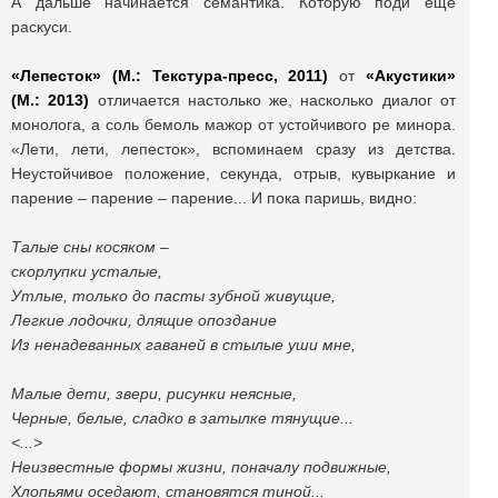
А дальше начинается семантика. Которую поди еще
раскуси.
«Лепесток» (М.: Текстура-пресс, 2011)
от
«Акустики»
(М.: 2013)
отличается настолько же, насколько диалог от
монолога, а соль бемоль мажор от устойчивого ре минора.
«Лети, лети, лепесток», вспоминаем сразу из детства.
Неустойчивое положение, секунда, отрыв, кувыркание и
парение – парение – парение... И пока паришь, видно:
Талые сны косяком –
скорлупки усталые,
Утлые, только до пасты зубной живущие,
Легкие лодочки, длящие опоздание
Из ненадеванных гаваней в стылые уши мне,
Малые дети, звери, рисунки неясные,
Черные, белые, сладко в затылке тянущие...
<...>
Неизвестные формы жизни, поначалу подвижные,
Хлопьями оседают, становятся тиной...