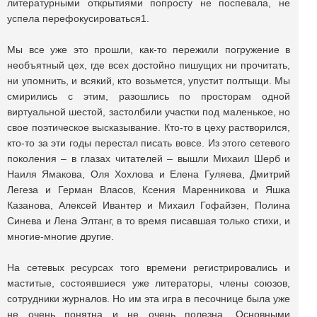
литературными открытиями попросту не поспевала, не
успела перефокусироваться1.
Мы все уже это прошли, как-то пережили погружение в
необъятный цех, где всех достойно пишущих ни прочитать,
ни упомнить, и всякий, кто возьмется, упустит полтыщи. Мы
смирились с этим, разошлись по просторам одной
виртуальной шестой, застолбили участки под маленькое, но
свое поэтическое высказывание. Кто-то в цеху растворился,
кто-то за эти годы перестал писать вовсе. Из этого сетевого
поколения – в глазах читателей – вышли Михаил Шерб и
Наиля Ямакова, Оля Хохлова и Елена Гуляева, Дмитрий
Легеза и Герман Власов, Ксения Маренникова и Яшка
Казанова, Алексей Ивантер и Михаил Гофайзен, Полина
Синева и Лена Элтанг, в то время писавшая только стихи, и
многие-многие другие.
На сетевых ресурсах того времени регистрировались и
маститые, состоявшиеся уже литераторы, члены союзов,
сотрудники журналов. Но им эта игра в песочнице была уже
не очень понятна и не очень полезна. Основными