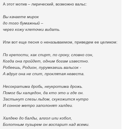
А этот мотив – лирический, возможно вальс:
Вы качаете мирок
до того бумажный –
через кожу клеточки видать.
Или вот еще песня о неназываемом, приведем ее целиком:
По крепости, как спирт, по сроку, словно сон,
Когда она пройдет, одним богам известно.
Робеешь, Родион, пурумкаешь вальсок -
А вдруг она не спит, проклятая невеста.
Несократима дробь, неукротима дрожь.
Помог бы халцедон, да кто это и где он.
Застынут слезы льдом, скукожится нутро
И сонное метро заполонят халдеи.
Халдею до балды, алгол или кобол,
Болотным пузырем он воспарит над всеми.