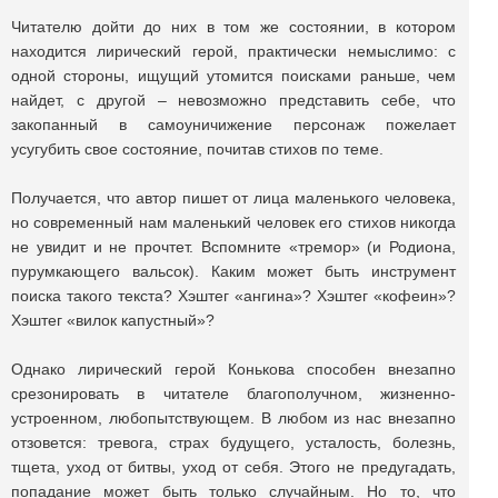
Читателю дойти до них в том же состоянии, в котором
находится лирический герой, практически немыслимо: с
одной стороны, ищущий утомится поисками раньше, чем
найдет, с другой – невозможно представить себе, что
закопанный в самоуничижение персонаж пожелает
усугубить свое состояние, почитав стихов по теме.
Получается, что автор пишет от лица маленького человека,
но современный нам маленький человек его стихов никогда
не увидит и не прочтет. Вспомните «тремор» (и Родиона,
пурумкающего вальсок). Каким может быть инструмент
поиска такого текста? Хэштег «ангина»? Хэштег «кофеин»?
Хэштег «вилок капустный»?
Однако лирический герой Конькова способен внезапно
срезонировать в читателе благополучном, жизненно-
устроенном, любопытствующем. В любом из нас внезапно
отзовется: тревога, страх будущего, усталость, болезнь,
тщета, уход от битвы, уход от себя. Этого не предугадать,
попадание может быть только случайным. Но то, что