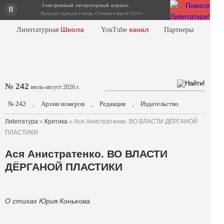
Электронный литературный журнал.
Выходит один раз в месяц. Основан в апреле 2014 г.
Школа
канал
Лиterraтурная
YouTube
Партнеры
№ 242
июль-август 2026 г.
№ 242
Архив номеров
Редакция
Издательство
.
.
.
Лиterraтура
»
Критика
» Ася Анистратенко. ВО ВЛАСТИ ДЁРГАНОЙ
ПЛАСТИКИ
Ася Анистратенко. ВО ВЛАСТИ
ДЁРГАНОЙ ПЛАСТИКИ
О стихах Юрия Конькова