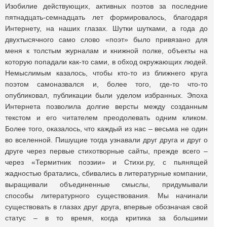
Изобилие действующих, активных поэтов за последние
пятнадцать-семнадцать лет формировалось, благодаря
Интернету, на наших глазах. Шутки шутками, а года до
двухтысячного само слово «поэт» было привязано для
меня к толстым журналам и книжной полке, объекты на
которую попадали как-то сами, в обход окружающих людей.
Немыслимым казалось, чтобы кто-то из ближнего круга
поэтом самоназвался и, более того, где-то что-то
опубликовал, публикации были уделом избранных. Эпоха
Интернета позволила долгие версты между созданным
текстом и его читателем преодолевать одним кликом.
Более того, оказалось, что каждый из нас – весьма не один
во вселенной. Пишущие тогда узнавали друг друга и друг о
друге через первые стихотворные сайты, прежде всего –
через «Термитник поэзии» и Стихи.ру, с пьянящей
жадностью братались, сбивались в литературные компании,
выращивали объединенные смыслы, придумывали
способы литературного существования. Мы начинали
существовать в глазах друг друга, впервые обозначая свой
статус – в то время, когда критика за большими