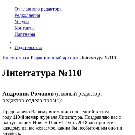
От главного редактора
Редколлегия
Услуги
Контакты
Партнеры
.
Издательство
Лиterraтура
»
Редакционный архив
» Лиterraтура №110
Лиterraтура №110
Андроник Романов
(главный редактор,
редактор отдела прозы):
Представляю Вашему вниманию последний в этом
году
110-й номер
журнала Лиterraтура. Поздравляю вас с
наступающим Новым Годом! Пусть 2018-ый принесет
каждому из нас желаемое, каким бы несбыточным оно ни
казалось.