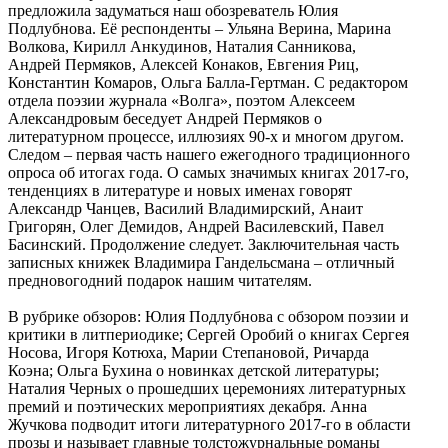
предложила задуматься наш обозреватель Юлия
Подлубнова. Её респонденты – Ульяна Верина, Марина
Волкова, Кирилл Анкудинов, Наталия Санникова,
Андрей Пермяков, Алексей Конаков, Евгения Риц,
Константин Комаров, Ольга Балла-Гертман. С редактором
отдела поэзии журнала «Волга», поэтом Алексеем
Александровым беседует Андрей Пермяков о
литературном процессе, иллюзиях 90-х и многом другом.
Следом – первая часть нашего ежегодного традиционного
опроса об итогах года. О самых значимых книгах 2017-го,
тенденциях в литературе и новых именах говорят
Александр Чанцев, Василий Владимирский, Анаит
Григорян, Олег Демидов, Андрей Василевский, Павел
Басинский. Продолжение следует. Заключительная часть
записных книжек Владимира Гандельсмана – отличный
предновогодний подарок нашим читателям.
В рубрике обзоров: Юлия Подлубнова с обзором поэзии и
критики в литпериодике; Сергей Оробий о книгах Сергея
Носова, Игоря Котюха, Марии Степановой, Ричарда
Коэна; Ольга Бухина о новинках детской литературы;
Наталия Черных о прошедших церемониях литературных
премий и поэтических мероприятиях декабря. Анна
Жучкова подводит итоги литературного 2017-го в области
прозы и называет главные толстожурнальные романы