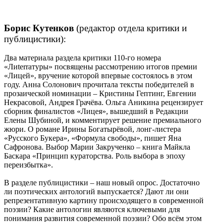
Борис Кутенков
(редактор отдела критики и
публицистики):
Два материала раздела критики 110-го номера
«Лиterraтуры» посвящены рассмотрению итогов премии
«Лицей», вручение которой впервые состоялось в этом
году. Анна Солонович прочитала тексты победителей в
прозаической номинации – Кристины Гептинг, Евгении
Некрасовой, Андрея Грачёва. Ольга Аникина рецензирует
сборник финалистов «Лицея», вышедший в Редакции
Елены Шубиной, и комментирует решение премиального
жюри. О романе Ирины Богатырёвой, лонг-листера
«Русского Букера», «Формула свободы», пишет Яна
Сафронова. Выбор Марии Закрученко – книга Майкла
Баскара «Принцип кураторства. Роль выбора в эпоху
переизбытка».
В разделе публицистики – наш новый опрос. Достаточно
ли поэтических антологий выпускается? Дают ли они
репрезентативную картину происходящего в современной
поэзии? Какие антологии являются ключевыми для
понимания развития современной поэзии? Обо всём этом