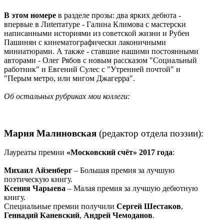
В этом номере
в разделе прозы: два ярких дебюта -
впервые в Лиterraтуре - Галина Климова с мастерски
написанными историями из советской жизни и Рубен
Пашинян с кинематографически лаконичными
миниатюрами. А также - ставшие нашими постоянными
авторами - Олег Рябов с новым рассказом "Социальный
работник" и Евгений Сулес с "Утренней почтой" и
"Перым метро, или мигом Джагерра".
Об остальных рубриках мои коллеги:
Мария Малиновская
(редактор отдела поэзии):
Лауреаты премии
«Московский счёт» 2017 года
:
Михаил Айзенберг
– Большая премия за лучшую
поэтическую книгу.
Ксения Чарыева
– Малая премия за лучшую дебютную
книгу.
Специальные премии получили
Сергей Шестаков
,
Геннадий Каневский
,
Андрей Чемоданов
.