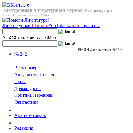
Электронный литературный журнал.
Выходит один раз в
месяц. Основан в апреле 2014 г.
Лиterraтурная
Школа
YouTube
канал
Партнеры
№ 242
июль-август 2026 г.
№ 242
июль-август 2026 г.
№ 242
Весь номер
Актуальное
Поэзия
Проза
Драматургия
Критика
Переводы
Фантастика
.
Архив номеров
.
Редакция