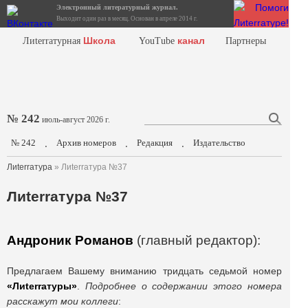
Электронный литературный журнал.
Выходит один раз в месяц. Основан в апреле 2014 г.
Школа
канал
Лиterraтурная
YouTube
Партнеры
№ 242
июль-август 2026 г.
№ 242
Архив номеров
Редакция
Издательство
.
.
.
Лиterraтура
» Лиterraтура №37
Лиterraтура №37
Андроник Романов
(главный редактор):
Предлагаем Вашему вниманию тридцать седьмой номер
«Лиterraтуры»
.
Подробнее о содержании этого номера
расскажут мои коллеги
: