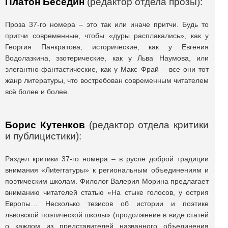
Платон Беседин
(редактор отдела прозы):
Проза 37-го номера – это так или иначе притчи. Будь то
притчи современные, чтобы «дуры расплакались», как у
Георгия Панкратова, исторические, как у Евгения
Водолазкина, эзотерические, как у Льва Наумова, или
элегантно-фантастические, как у Макс Фрай – все они тот
жанр литературы, что востребован современным читателем
всё более и более.
Борис Кутенков
(редактор отдела критики
и публицистики):
Раздел критики 37-го номера – в русле доброй традиции
внимания «Лиterraтуры» к региональным объединениям и
поэтическим школам. Филолог Валерия Морина предлагает
вниманию читателей статью «На стыке голосов, у острия
Европы… Несколько тезисов об истории и поэтике
львовской поэтической школы» (продолжение в виде статей
о каждом из представителей названного объединения