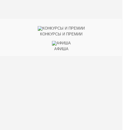
КОНКУРСЫ И ПРЕМИИ
АФИША
Наверх ↑
© 2014-2026 ИД Лиterraтура
Правовая информация
Владелец - Наталья Комелькова
Авторизация