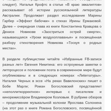
следует). Наталья Крофтс в статье «В краю эвкалиптов»
рассказывает об истории русскоязычной литературы
Австралии. Продолжает раздел исследование Марины
Гарбер «Эффект бабочки» о стихах Ирины Ермаковой.
Далее – очередная глава из книги Константина Кравцова о
Денисе Новикове «Заостриться острей смерти»,
называющаяся «Уроки воздухоплаванья» и посвящённая
разбору стихотворения Новикова «Тоскуя о родных
местах».
В разделе публицистики читайте «Избранные FB-записи
разных лет» Евгения Никитина: его остроумные заметки о
литпроцессе и положении поэта в современном мире будут
опубликованы и в следующих номерах «Лиterraтуры».
Наталия Черных в эссе «На реках Вавилонских» пишет о
Бобе Марли; Роман Богословский представляет
«неполлиткорректное» интервью с писателем и
кинорежиссёром Владимиром Козловым. В рубрике обзоров
– продолжение музыкальной колонки Ярослава Солонина
(на этот раз о книге Романа Богословского, посвящённой